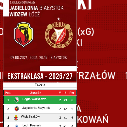
EKSTRAKLASA - 2026/27
Tabela
Pos
Zespół
M
+/-
Pkt
Legia Warszawa
1
2
+3
6
Jagiellonia Białystok
2
2
+2
6
Wisła Kraków
3
3
+1
6
Lech Poznań
4
2
+1
4