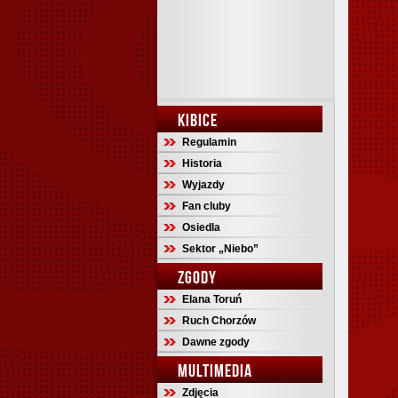
KIBICE
Regulamin
Historia
Wyjazdy
Fan cluby
Osiedla
Sektor „Niebo”
ZGODY
Elana Toruń
Ruch Chorzów
Dawne zgody
MULTIMEDIA
Zdjęcia