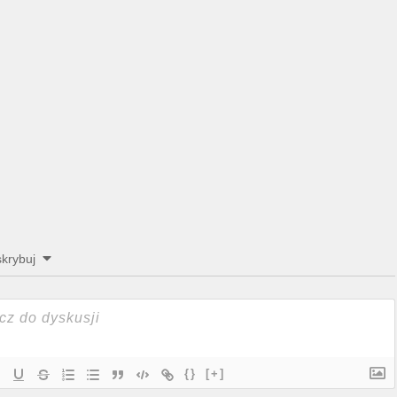
krybuj
{}
[+]