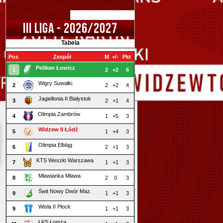
III LIGA - 2026/2027
Tabela
Pos
Zespół
M
+/-
Pkt
Pelikan Łowicz
1
2
+2
6
Wigry Suwałki
2
2
+2
4
Jagiellonia II Białystok
3
2
+1
4
Olimpia Zambrów
4
1
+5
3
Widzew II Łódź
5
1
+4
3
Olimpia Elbląg
6
2
+1
3
KTS Weszło Warszawa
7
1
+1
3
Mławianka Mława
8
2
0
3
Świt Nowy Dwór Maz.
9
1
+1
3
Wisła II Płock
9
1
+1
3
ŁKS Łomża