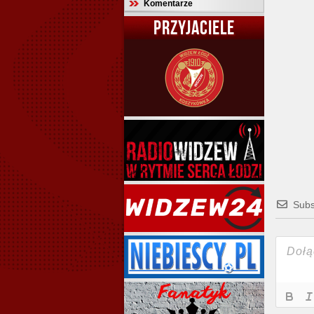
Komentarze
PRZYJACIELE
Subs