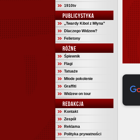
1910tv
PUBLICYSTYKA
„Twardy Kibol z Młyna”
Dlaczego Widzew?
Felietony
RÓŻNE
Śpiewnik
Flagi
Tatuaże
Młode pokolenie
Graffiti
Widzew on tour
REDAKCJA
Kontakt
Zespół
Reklama
Polityka prywatności