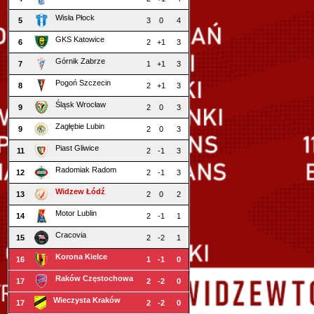
Wisła Płock
5
3
0
4
GKS Katowice
6
2
+1
3
Górnik Zabrze
7
1
+1
3
Pogoń Szczecin
8
2
+1
3
Śląsk Wrocław
9
2
0
3
Zagłębie Lubin
9
2
0
3
Piast Gliwice
11
2
-1
3
Radomiak Radom
12
2
-1
3
Widzew Łódź
13
2
0
2
Motor Lublin
14
2
-1
1
Cracovia
15
2
-2
1
Korona Kielce
16
1
-1
0
Raków Częstochowa
17
2
-2
0
Wieczysta Kraków
17
2
-2
0