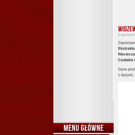
Widzew
6 październ
Zapraszam
Ekstrak
Nieciecz
Czubaka
Dane poch
z danymi, 
MENU GŁÓWNE