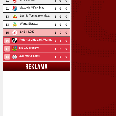
11
1
-1
0
Mazovia Mińsk Maz.
11
1
-1
0
Lechia Tomaszów Maz.
13
1
-1
0
Warta Sieradz
13
1
-1
0
ŁKS II Łódź
15
1
-2
0
Polonia Lidzbark Warm.
16
2
-3
0
KS CK Troszyn
17
1
-4
0
Ząbkovia Ząbki
18
1
-5
0
REKLAMA