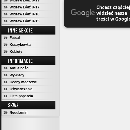
Widzew Łódź U-19
Chcesz częście
Widzew Łódź U-17
widzieć nasze
Widzew Łódź U-16
treści w Googl
Widzew Łódź U-15
INNE SEKCJE
Futsal
Koszykówka
Kobiety
INFORMACJE
Aktualności
Wywiady
Oceny meczowe
Oświadczenia
Lista poparcia
SKWŁ
Regulamin