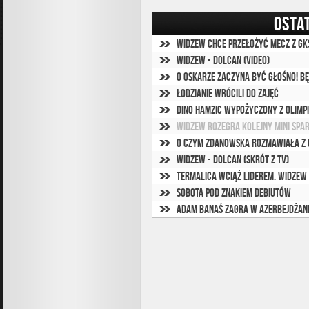
OSTA
Widzew chce przełożyć mecz z GK
Widzew - Dolcan (video)
O Oskarze zaczyna być głośno! Bę
Łodzianie wrócili do zajęć
Dino Hamzic wypożyczony z Olimp
Widzew rozegra kolejny mini spar
O czym Zdanowska rozmawiała z 
Widzew - Dolcan (skrót z TV)
Termalica wciąż liderem. Widzew
Sobota pod znakiem debiutów
Adam Banaś zagra w Azerbejdżan