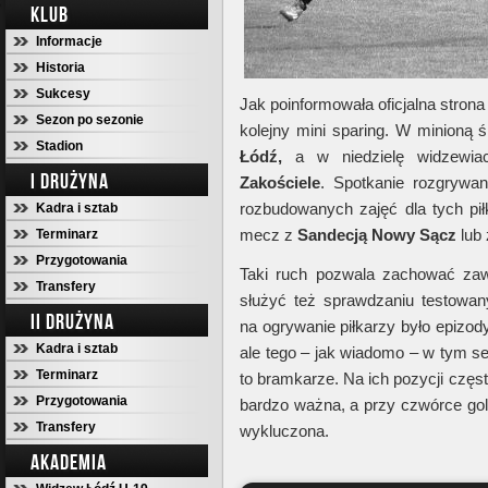
KLUB
Informacje
Historia
Sukcesy
Jak poinformowała oficjalna strona
Sezon po sezonie
kolejny mini sparing. W minioną 
Stadion
Łódź,
a w niedzielę widzewia
I DRUŻYNA
Zakościele
. Spotkanie rozgrywa
rozbudowanych zajęć dla tych pił
Kadra i sztab
mecz z
Sandecją Nowy Sącz
lub 
Terminarz
Przygotowania
Taki ruch pozwala zachować za
Transfery
służyć też sprawdzaniu testow
II DRUŻYNA
na ogrywanie piłkarzy było epizod
Kadra i sztab
ale tego – jak wiadomo – w tym s
Terminarz
to bramkarze. Na ich pozycji częs
Przygotowania
bardzo ważna, a przy czwórce golk
Transfery
wykluczona.
AKADEMIA