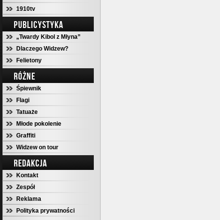
1910tv
PUBLICYSTYKA
„Twardy Kibol z Młyna”
Dlaczego Widzew?
Felietony
RÓŻNE
Śpiewnik
Flagi
Tatuaże
Młode pokolenie
Graffiti
Widzew on tour
REDAKCJA
Kontakt
Zespół
Reklama
Polityka prywatności