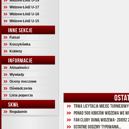
Widzew Łódź U-19
Widzew Łódź U-17
Widzew Łódź U-16
Widzew Łódź U-15
INNE SEKCJE
Futsal
Koszykówka
Kobiety
INFORMACJE
Aktualności
Wywiady
Oceny meczowe
Oświadczenia
Lista poparcia
OSTA
SKWŁ
Trwa licytacja miejsc turniejowy
Regulamin
Ponad 500 kibiców Widzewa we W
Fan Cluby Dumą Widzewa- Zgierz 
Ostatnie godziny typowania...