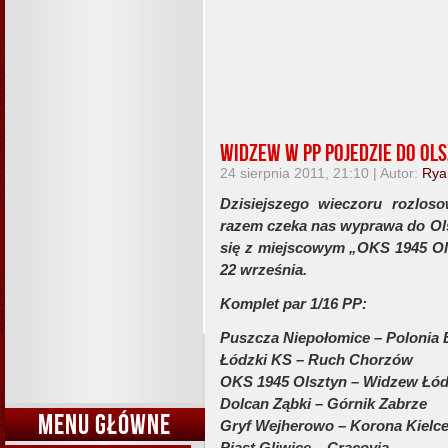
Widzew w PP pojedzie do Ols
24 sierpnia 2011, 21:10 | Autor:
Rya
Dzisiejszego wieczoru rozlos
razem czeka nas wyprawa do Ols
się z miejscowym „OKS 1945 Ols
22 września.
Komplet par 1/16 PP:
Puszcza Niepołomice – Polonia
Łódzki KS – Ruch Chorzów
OKS 1945 Olsztyn – Widzew Łó
Dolcan Ząbki – Górnik Zabrze
MENU GŁÓWNE
Gryf Wejherowo – Korona Kielc
Piast Gliwice – Cracovia