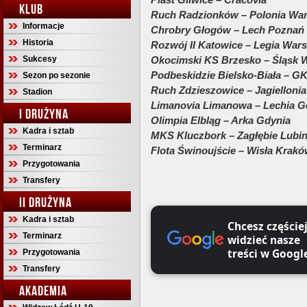
KLUB
Ruch Radzionków – Polonia Wa
Informacje
Chrobry Głogów – Lech Poznań
Historia
Rozwój II Katowice – Legia War
Sukcesy
Okocimski KS Brzesko – Śląsk 
Podbeskidzie Bielsko-Biała – G
Sezon po sezonie
Ruch Zdzieszowice – Jagiellonia
Stadion
Limanovia Limanowa – Lechia 
I DRUŻYNA
Olimpia Elbląg – Arka Gdynia
Kadra i sztab
MKS Kluczbork – Zagłębie Lubi
Terminarz
Flota Świnoujście – Wisła Krak
Przygotowania
Transfery
II DRUŻYNA
Kadra i sztab
Chcesz częście
Terminarz
widzieć nasze
treści w Googl
Przygotowania
Transfery
AKADEMIA