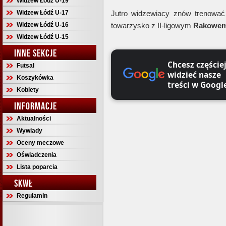
Widzew Łódź U-19
Widzew Łódź U-17
Jutro widzewiacy znów trenować 
Widzew Łódź U-16
towarzysko z II-ligowym
Rakowem
Widzew Łódź U-15
INNE SEKCJE
Chcesz częście
Futsal
widzieć nasze
Koszykówka
treści w Googl
Kobiety
INFORMACJE
Aktualności
Wywiady
Oceny meczowe
Oświadczenia
Lista poparcia
SKWŁ
Regulamin