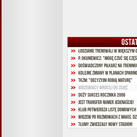
OSTA
Łodzianie trenowali w większym 
P. Okuniewicz: "Mogę czuć się czę
Doświadczony piłkarz na trenin
Kolejne zmiany w planach spari
TKzM: "Decyzyjni robią maturę"
Widzewiacy wrócili do zajęć
Duży sukces rocznika 2006
Jest transfer numer jedenaście!
Klub potwierdza listę domowych
Widzew po rozmowach z MAKiS. D
Tłumy zwiedzały nowy stadion!