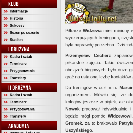
KLUB
Informacje
Historia
Sukcesy
Piłkarze
Widzewa
mieli miniony 
Sezon po sezonie
wyczerpujących treningach, częst
Stadion
była naprawdę potrzebna. Dziś łodz
I DRUŻYNA
Przemysław Cecherz
zaplanowa
Kadra i sztab
piłkarskie zajęcia. Takie ćwicze
Terminarz
obciążeń biegowych, było dużo gi
Przygotowania
grać na ustaloną liczbę kontaktów z
Transfery
II DRUŻYNA
Do treningów wrócił m.in.
Marci
organizmem. Mówiło się, że d
Kadra i sztab
kolegów jeszcze w piątek, ale oka
Terminarz
Nowak
pracował indywidualnie i
Przygotowania
będzie mógł pomóc
Widzewowi
Transfery
Gromek,
za to brakowało
Patryk
AKADEMIA
Uszyńskiego
.