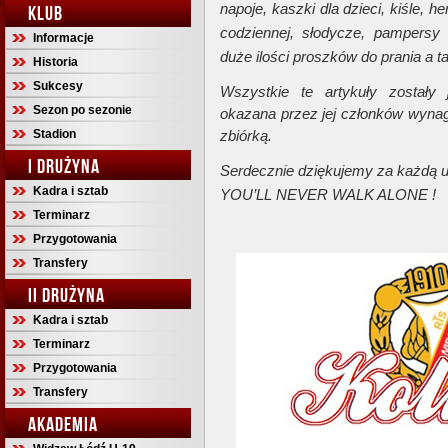
napoje, kaszki dla dzieci, kiśle, h
KLUB
codziennej, słodycze, pampersy
Informacje
duże ilości proszków do prania a t
Historia
Sukcesy
Wszystkie te artykuły zostały
Sezon po sezonie
okazana przez jej członków wynag
Stadion
zbiórką.
I DRUŻYNA
Serdecznie dziękujemy za każdą 
Kadra i sztab
YOU’LL NEVER WALK ALONE !
Terminarz
Przygotowania
Transfery
II DRUŻYNA
Kadra i sztab
Terminarz
Przygotowania
Transfery
AKADEMIA