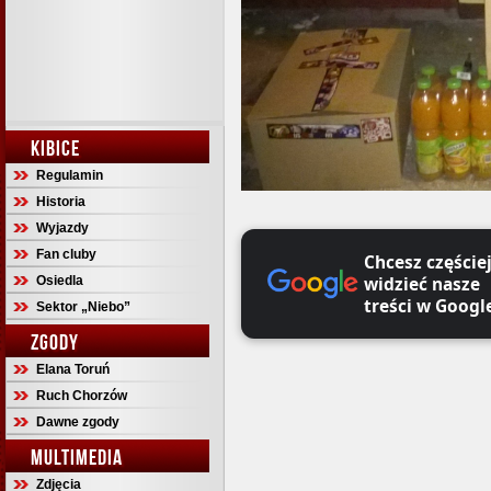
KIBICE
Regulamin
Historia
Wyjazdy
Fan cluby
Chcesz częście
widzieć nasze
Osiedla
treści w Googl
Sektor „Niebo”
ZGODY
Elana Toruń
Ruch Chorzów
Dawne zgody
MULTIMEDIA
Zdjęcia