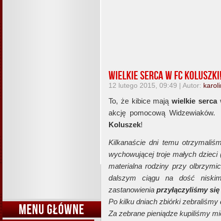
Wielkie serca w FC Koluszki
12 lutego 2015, 09:49 | Autor:
karol
To, że kibice mają
wielkie serca
w
akcję pomocową Widzewiaków. 
Koluszek
!
Kilkanaście dni temu otrzymali
wychowującej troje małych dzieci (
materialna rodziny przy olbrzymic
dalszym ciągu na dość niski
zastanowienia
przyłączyliśmy si
Po kilku dniach zbiórki zebraliśmy
MENU GŁÓWNE
Za zebrane pieniądze kupiliśmy mi