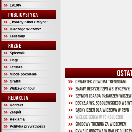
1910tv
PUBLICYSTYKA
„Twardy Kibol z Młyna”
Dlaczego Widzew?
Felietony
RÓŻNE
Śpiewnik
Flagi
Tatuaże
OSTA
Młode pokolenie
Czwartek z dwoma treningami
Graffiti
Znamy decyzję PZPN ws. Byczyny!
Widzew on tour
Szymon Zgarda piłkarzem Widzew
REDAKCJA
Decyzja ws. Sobolewskiego we w
Kontakt
Sądny dzień dla Widzewa w PZPN
Zespół
Wielkie serca w FC Koluszki!
Reklama
Środowy trening za Widzewem
Polityka prywatności
Rywale Widzewa w walce o utrzy