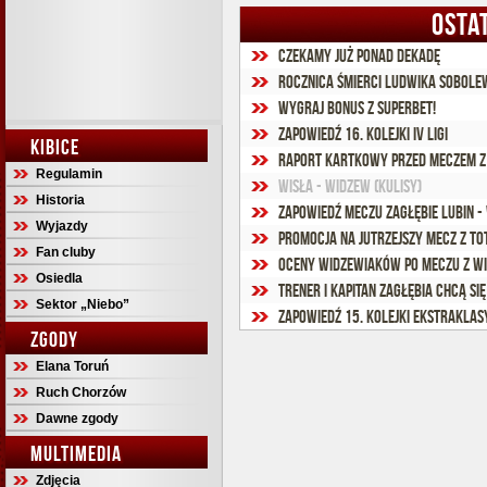
OSTA
Czekamy już ponad dekadę
Rocznica śmierci Ludwika Sobolew
Wygraj bonus z Superbet!
Zapowiedź 16. kolejki IV ligi
KIBICE
Raport kartkowy przed meczem z
Regulamin
Wisła - Widzew (kulisy)
Historia
Zapowiedź meczu Zagłębie Lubin -
Wyjazdy
Promocja na jutrzejszy mecz z TO
Fan cluby
Oceny widzewiaków po meczu z W
Osiedla
Trener i kapitan Zagłębia chcą si
Sektor „Niebo”
Zapowiedź 15. kolejki Ekstraklas
ZGODY
Elana Toruń
Ruch Chorzów
Dawne zgody
MULTIMEDIA
Zdjęcia