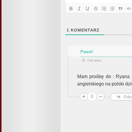
1
KOMENTARZ
Paweł
2 lat temu
Mam prośbę do : Ryana j
angielskiego na polski dzi
0
Odp