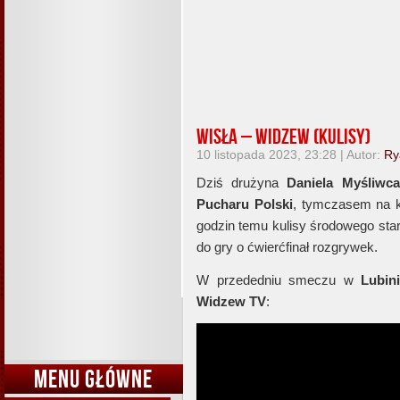
Wisła – Widzew (kulisy)
10 listopada 2023, 23:28 | Autor:
Ry
Dziś drużyna
Daniela Myśliwca
Pucharu Polski
, tymczasem na ka
godzin temu kulisy środowego sta
do gry o ćwierćfinał rozgrywek.
W przededniu smeczu w
Lubin
Widzew TV
:
MENU GŁÓWNE