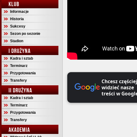
KLUB
Informacje
Historia
Sukcesy
Sezon po sezonie
Stadion
I DRUŻYNA
Kadra i sztab
Terminarz
Przygotowania
Chcesz częście
Transfery
widzieć nasze
II DRUŻYNA
treści w Googl
Kadra i sztab
Terminarz
Przygotowania
Transfery
AKADEMIA