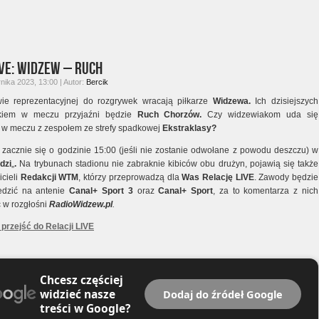
ve: Widzew – Ruch
nika 2023, 13:00 | Autor:
Bercik
ie reprezentacyjnej do rozgrywek wracają piłkarze
Widzewa.
Ich dzisiejszych
ikiem w meczu przyjaźni będzie
Ruch Chorzów.
Czy widzewiakom uda się
 w meczu z zespołem ze strefy spadkowej
Ekstraklasy?
 zacznie się o godzinie 15:00 (jeśli nie zostanie odwołane z powodu deszczu) w
dzi
„
.
Na trybunach stadionu nie zabraknie kibiców obu drużyn, pojawią się także
icieli
Redakcji WTM
, którzy przeprowadzą dla
Was
Relację LIVE
. Zawody będzie
edzić na antenie
Canal+ Sport 3
oraz
Canal+ Sport
, za to komentarza z nich
 w rozgłośni
RadioWidzew.pl
.
y przejść do Relacji LIVE
Chcesz częściej
widzieć nasze
Dodaj do źródeł Google
treści w Google?