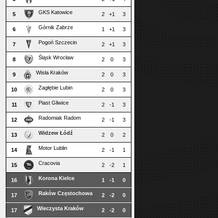
GKS Katowice
5
2
+1
3
Górnik Zabrze
6
1
+1
3
Pogoń Szczecin
7
2
+1
3
Śląsk Wrocław
8
2
0
3
Wisła Kraków
9
2
0
3
Zagłębie Lubin
10
2
0
3
Piast Gliwice
11
2
-1
3
Radomiak Radom
12
2
-1
3
Widzew Łódź
13
2
0
2
Motor Lublin
14
2
-1
1
Cracovia
15
2
-2
1
Korona Kielce
16
1
-1
0
Raków Częstochowa
17
2
-2
0
Wieczysta Kraków
17
2
-2
0