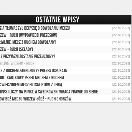
OSTATNIE WPISY
zia tłumaczył decyzję o odwołaniu meczu
[22.10.2023]
zew - Ruch (wypowiedzi prezesów)
[22.10.2023]
cjalnie: Mecz z Ruchem odwołany!
[22.10.2023]
zew - Ruch (składy)
[22.10.2023]
z przyjaźni zostanie przełożony?
[22.10.2023]
 Live: Widzew - Ruch
[22.10.2023]
z z Ruchem zagrożony? Prezes uspokaja
[22.10.2023]
ort kartkowy przed meczem z Ruchem
[22.10.2023]
ś wieczorem mecz futsalistów z Legią
[22.10.2023]
iński liczy na punkt, a Swędrowski wraca prawie do siebie
[21.10.2023]
owiedź meczu Widzew Łódź - Ruch Chorzów
[21.10.2023]