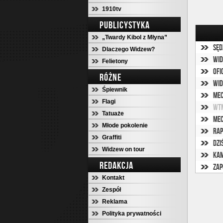
1910tv
PUBLICYSTYKA
„Twardy Kibol z Młyna”
Sęd
Dlaczego Widzew?
Wid
Felietony
Ofi
RÓŻNE
Wid
Śpiewnik
Mec
Flagi
WTM
Tatuaże
Mec
Młode pokolenie
Rap
Graffiti
Dzi
Widzew on tour
Kam
REDAKCJA
Zap
Kontakt
Zespół
Reklama
Polityka prywatności