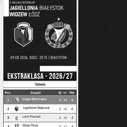
EKSTRAKLASA - 2026/27
Tabela
Pos
Zespół
M
+/-
Pkt
Legia Warszawa
1
2
+3
6
Jagiellonia Białystok
2
2
+2
6
Lech Poznań
3
2
+1
4
Wisła Płock
3
2
+1
4