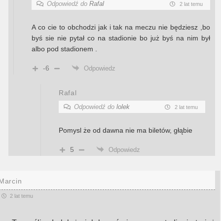
Odpowiedź do
Rafal
2 lat temu
A co cie to obchodzi jak i tak na meczu nie będziesz ,bo
byś sie nie pytał co na stadionie bo już byś na nim był
albo pod stadionem .
-6
Odpowiedz
Rafal
Odpowiedź do
lolek
2 lat temu
Pomysl że od dawna nie ma biletów, głąbie
5
Odpowiedz
Marcin
2 lat temu