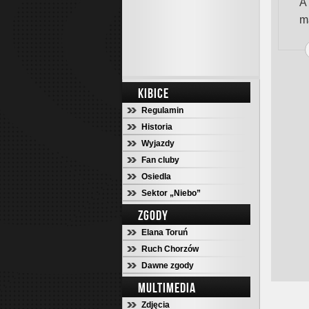
A
m
KIBICE
Regulamin
Historia
Wyjazdy
Fan cluby
Osiedla
Sektor „Niebo”
ZGODY
Elana Toruń
Ruch Chorzów
Dawne zgody
MULTIMEDIA
Zdjęcia