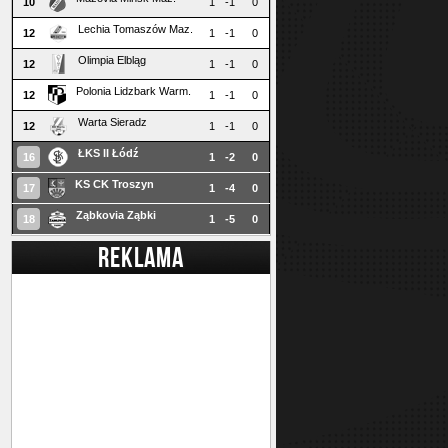
10
1
-1
0
Lechia Tomaszów Maz.
12
1
-1
0
Olimpia Elbląg
12
1
-1
0
Polonia Lidzbark Warm.
12
1
-1
0
Warta Sieradz
12
1
-1
0
ŁKS II Łódź
16
1
-2
0
KS CK Troszyn
17
1
-4
0
Ząbkovia Ząbki
18
1
-5
0
REKLAMA