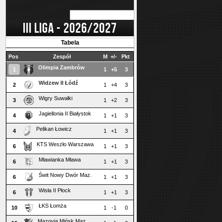
III LIGA - 2026/2027
Tabela
Pos
Zespół
M
+/-
Pkt
Olimpia Zambrów
1
1
+5
3
Widzew II Łódź
2
1
+4
3
Wigry Suwałki
3
1
+2
3
Jagiellonia II Białystok
4
1
+1
3
Pelikan Łowicz
4
1
+1
3
KTS Weszło Warszawa
6
1
+1
3
Mławianka Mława
6
1
+1
3
Świt Nowy Dwór Maz.
6
1
+1
3
Wisła II Płock
6
1
+1
3
ŁKS Łomża
10
1
-1
0
Mazovia Mińsk Maz.