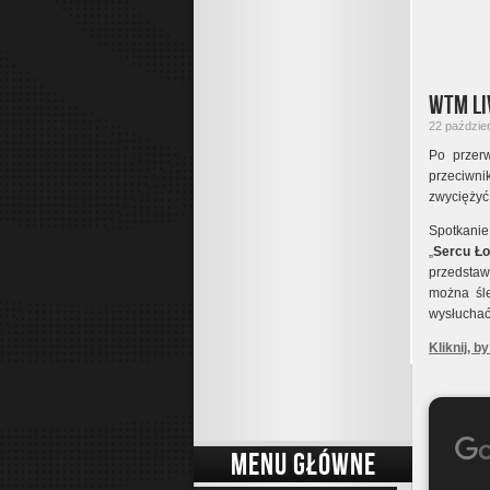
WTM Li
22 paździer
Po przerw
przeciwn
zwyciężyć
Spotkanie
„
Sercu Ło
przedstaw
można śl
wysłuchać
Kliknij, b
MENU GŁÓWNE