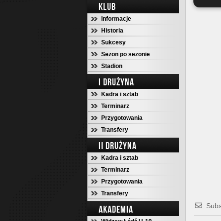
KLUB
Informacje
Historia
Sukcesy
Sezon po sezonie
Stadion
I DRUŻYNA
Kadra i sztab
Terminarz
Przygotowania
Transfery
II DRUŻYNA
Kadra i sztab
Terminarz
Przygotowania
Transfery
Subs
AKADEMIA