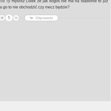
 co Ty myślisz Lolek że jak kogoś nie ma na stadionie to już
a go to nie obchodzić czy mecz będzie?
5
Odpowiedz