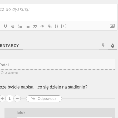
{}
[+]
ENTARZY
Rafal
2 lat temu
oże byście napisali ,co się dzieje na stadionie?
1
Odpowiedz
lolek