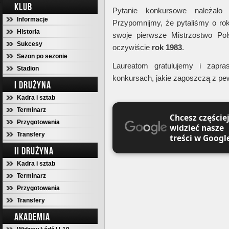
KLUB
Pytanie konkursowe należało 
Informacje
Przypomnijmy, że pytaliśmy o ro
Historia
swoje pierwsze Mistrzostwo Pol
Sukcesy
oczywiście
rok 1983
.
Sezon po sezonie
Laureatom gratulujemy i zapra
Stadion
konkursach, jakie zagoszczą z p
I DRUŻYNA
Kadra i sztab
Terminarz
Chcesz częście
Przygotowania
widzieć nasze
Transfery
treści w Googl
II DRUŻYNA
Kadra i sztab
Terminarz
Przygotowania
Transfery
AKADEMIA