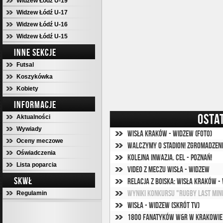
Widzew Łódź U-19
Widzew Łódź U-17
Widzew Łódź U-16
Widzew Łódź U-15
INNE SEKCJE
Futsal
Koszykówka
Kobiety
INFORMACJE
OSTA
Aktualności
Wywiady
Wisła Kraków - Widzew (foto)
Oceny meczowe
Oświadczenia
Kolejna inwazja. Cel - Poznań!
Lista poparcia
Video z meczu Wisła - Widzew
SKWŁ
Relacja z boiska: Wisła Kraków -
Wyniki konkursu "Rugby last min
Regulamin
Wisła - Widzew (skrót TV)
1800 fanatyków W&R w Krakowie