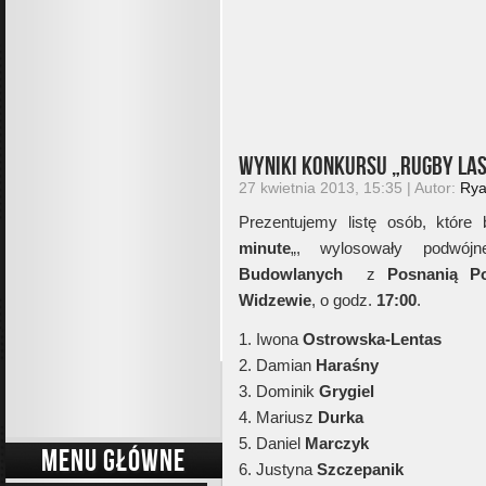
Wyniki konkursu „Rugby las
27 kwietnia 2013, 15:35 | Autor:
Ry
Prezentujemy listę osób, które 
minute
„, wylosowały podwój
Budowlanych
z
Posnanią P
Widzewie
, o godz.
17:00
.
1. Iwona
Ostrowska-Lentas
2. Damian
Haraśny
3. Dominik
Grygiel
4. Mariusz
Durka
5. Daniel
Marczyk
MENU GŁÓWNE
6. Justyna
Szczepanik