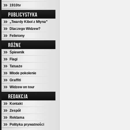
1910tv
PUBLICYSTYKA
„Twardy Kibol z Młyna”
Dlaczego Widzew?
Felietony
RÓŻNE
Śpiewnik
Flagi
Tatuaże
Młode pokolenie
Graffiti
Widzew on tour
REDAKCJA
Kontakt
Zespół
Reklama
Polityka prywatności