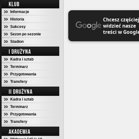
KLUB
Informacje
Chcesz częście
Historia
widzieć nasze
Sukcesy
treści w Googl
Sezon po sezonie
Stadion
I DRUŻYNA
Kadra i sztab
Terminarz
Przygotowania
Transfery
II DRUŻYNA
Kadra i sztab
Terminarz
Przygotowania
Transfery
AKADEMIA