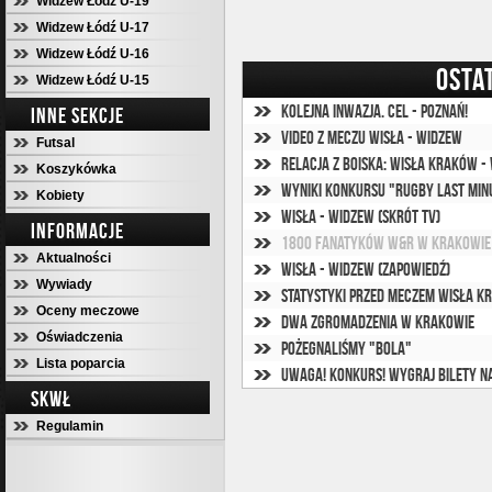
Widzew Łódź U-19
Widzew Łódź U-17
Widzew Łódź U-16
OSTA
Widzew Łódź U-15
Kolejna inwazja. Cel - Poznań!
INNE SEKCJE
Video z meczu Wisła - Widzew
Futsal
Relacja z boiska: Wisła Kraków -
Koszykówka
Wyniki konkursu "Rugby last min
Kobiety
Wisła - Widzew (skrót TV)
INFORMACJE
1800 fanatyków W&R w Krakowie
Aktualności
Wisła - Widzew (zapowiedź)
Wywiady
Statystyki przed meczem Wisła K
Oceny meczowe
Dwa zgromadzenia w Krakowie
Oświadczenia
Pożegnaliśmy "Bola"
Lista poparcia
UWAGA! KONKURS! Wygraj bilety 
SKWŁ
Regulamin