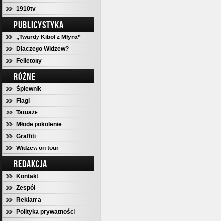
1910tv
PUBLICYSTYKA
„Twardy Kibol z Młyna”
Dlaczego Widzew?
Felietony
RÓŻNE
Śpiewnik
Flagi
Tatuaże
Młode pokolenie
Graffiti
Widzew on tour
REDAKCJA
Kontakt
Zespół
Reklama
Polityka prywatności