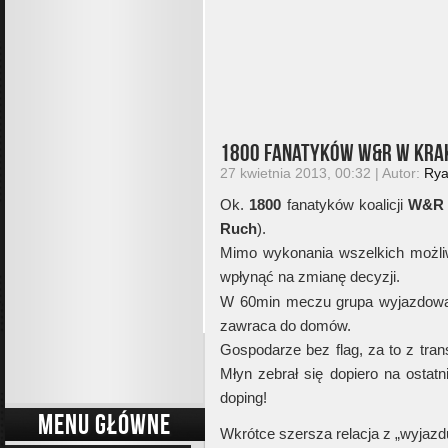
1800 fanatyków W&R w Kra
27 kwietnia 2013, 00:32 | Autor:
Ry
Ok.
1800
fanatyków koalicji
W&R
Ruch
).
Mimo wykonania wszelkich możliwy
wpłynąć na zmianę decyzji.
W 60min meczu grupa wyjazdowa 
zawraca do domów.
Gospodarze bez flag, za to z tra
Młyn zebrał się dopiero na ostatn
doping!
MENU GŁÓWNE
Wkrótce szersza relacja z „wyjaz