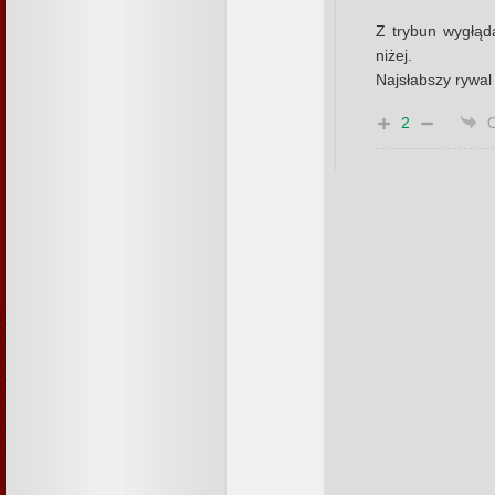
Z trybun wygłąda
niżej.
Najsłabszy rywal 
2