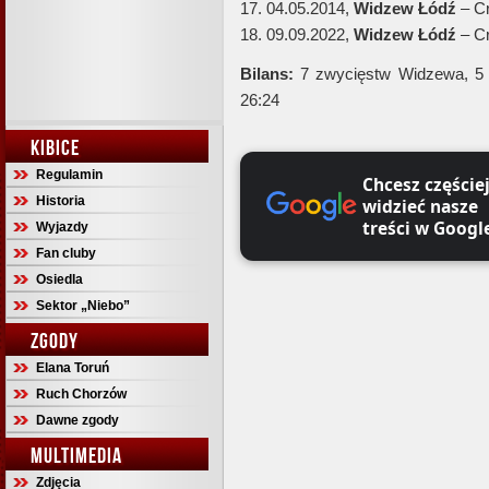
17. 04.05.2014,
Widzew Łódź
– Cr
18. 09.09.2022,
Widzew Łódź
– Cr
Bilans:
7 zwycięstw Widzewa, 5 
26:24
KIBICE
Regulamin
Chcesz częście
Historia
widzieć nasze
treści w Googl
Wyjazdy
Fan cluby
Osiedla
Sektor „Niebo”
ZGODY
Elana Toruń
Ruch Chorzów
Dawne zgody
MULTIMEDIA
Zdjęcia