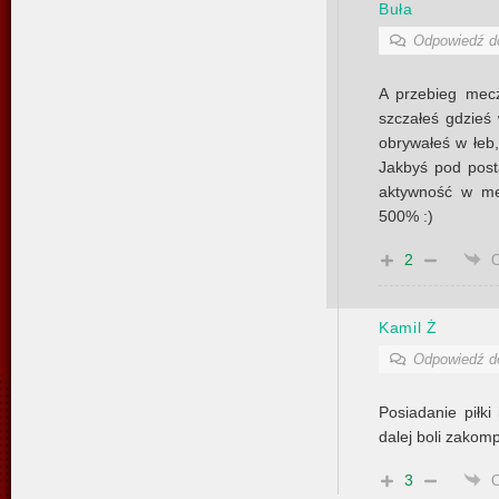
Buła
Odpowiedź 
A przebieg mec
szczałeś gdzieś
obrywałeś w łeb,
Jakbyś pod posta
aktywność w me
500% :)
2
Kamil Ż
Odpowiedź 
Posiadanie piłki
dalej boli zako
3