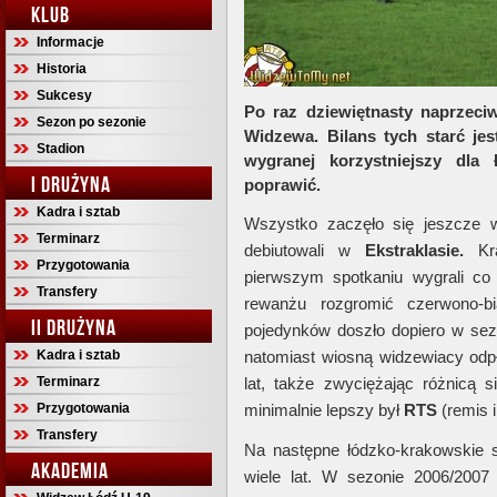
KLUB
Informacje
Historia
Sukcesy
Po raz dziewiętnasty naprzeciw
Sezon po sezonie
Widzewa. Bilans tych starć jest
Stadion
wygranej korzystniejszy dla
I DRUŻYNA
poprawić.
Kadra i sztab
Wszystko zaczęło się jeszcze w
Terminarz
debiutowali w
Ekstraklasie.
Kra
Przygotowania
pierwszym spotkaniu wygrali co
Transfery
rewanżu rozgromić czerwono-bi
II DRUŻYNA
pojedynków doszło dopiero w se
Kadra i sztab
natomiast wiosną widzewiacy odpł
Terminarz
lat, także zwyciężając różnicą 
Przygotowania
minimalnie lepszy był
RTS
(remis 
Transfery
Na następne łódzko-krakowskie 
AKADEMIA
wiele lat. W sezonie 2006/200