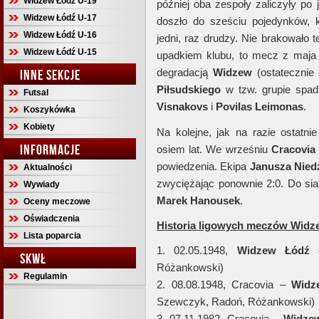
Widzew Łódź U-19
później oba zespoły zaliczyły po
Widzew Łódź U-17
doszło do sześciu pojedynków, kt
Widzew Łódź U-16
jedni, raz drudzy. Nie brakowało 
Widzew Łódź U-15
upadkiem klubu, to mecz z maja
degradacją
Widzew
(ostatecznie 
INNE SEKCJE
Piłsudskiego
w tzw. grupie spadk
Futsal
Visnakovs
i
Povilas Leimonas
.
Koszykówka
Kobiety
Na kolejne, jak na razie ostatni
INFORMACJE
osiem lat. We wrześniu
Cracovia
powiedzenia. Ekipa
Janusza Nied
Aktualności
zwyciężając ponownie 2:0. Do siatk
Wywiady
Marek Hanousek
.
Oceny meczowe
Oświadczenia
Historia ligowych meczów Widz
Lista poparcia
1. 02.05.1948,
Widzew Łódź
–
SKWŁ
Różankowski)
Regulamin
2. 08.08.1948, Cracovia –
Widz
Szewczyk, Radoń, Różankowski)
3. 07.11.1982, Cracovia –
Widzew