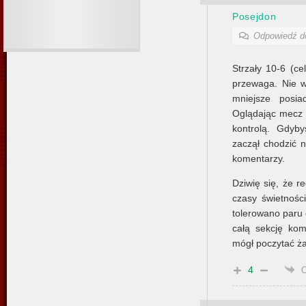
Posejdon
Odpowiedź 
Strzały 10-6 (c
przewaga. Nie 
mniejsze posia
Oglądając mecz z
kontrolą. Gdyb
zaczął chodzić n
komentarzy.
Dziwię się, że re
czasy świetnośc
tolerowano paru 
całą sekcję kom
mógł poczytać ża
4