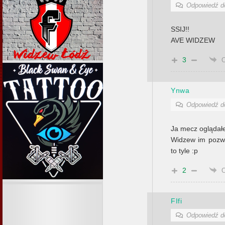
Odpowiedź 
SSIJ!!
AVE WIDZEW
3
Ynwa
Odpowiedź 
Ja mecz oglądałe
Widzew im pozwal
to tyle :p
2
FIfi
Odpowiedź 