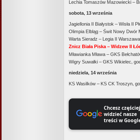
Lechia Tomaszów Mazowiecki – B
sobota, 13 września
Jagiellonia II Białystok – Wisła II 
Olimpia Elbląg – Świt Nowy Dwór 
Warta Sieradz – Legia II Warszawa
Znicz Biała Piska – Widzew II Łó
Mławianka Mława – GKS Bełchatów
Wigry Suwałki – GKS Wikielec, go
niedziela, 14 września
KS Wasilków – KS CK Troszyn, go
Chcesz częście
widzieć nasze
treści w Googl