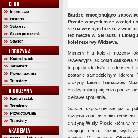
KLUB
Informacje
Bardzo emocjonująco zapowiada 
Historia
Przede wszystkim ze względu na
Sukcesy
się na własnym boisku z wiceli
Sezon po sezonie
też mecze w Sieradzu i Elblągu
Stadion
kolei rezerwy Widzewa.
I DRUŻYNA
Mianem hitu kolejki możemy o
Kadra i sztab
rewelacyjna jak dotąd
Ząbkovia
zm
Terminarz
to pojedynek dwóch najlepszych dr
Przygotowania
zostanie samodzielnym liderem
Transfery
drużyny
Lechii
Tomaszów
Maz
drudzy spisują się dużo poniżej 
II DRUŻYNA
ciekawe spotkanie.
Kadra i sztab
Terminarz
Sobota rozpocznie się już w p
Przygotowania
rozgoryczone ostatnim remisem
Transfery
drużyną
Wisły
Płock
, która w min
AKADEMIA
swojego meczu. Później wydarze
dopiero 11. miejsce
Olimpia
s