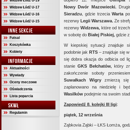
Widzew Łódź U-19
Nowy
Dwór
Mazowiecki.
Drugim
Widzew Łódź U-17
Sieradzu
, gdzie trzecia
Warta
pod
Widzew Łódź U-16
rezerwy
Legii
Warszawa.
Ze stref
Widzew Łódź U-15
rezerwy
Widzewa,
które od trzech
INNE SEKCJE
w sobotę do
Białej Piskiej,
gdzie z
Futsal
Koszykówka
W kiepskiej sytuacji znajduje 
Kobiety
podobnie jak
RTS
– znajduje się w 
się dobra okazja do odbicia od l
INFORMACJE
stanie
GKS Bełchatów,
który zn
Aktualności
zakończenie soboty przeniesi
Wywiady
Suwałkach
Wigry
zmierzą si
Oceny meczowe
zaplanowano na niedzielę i b
Oświadczenia
Wasilków
podejmie na swoim stad
Lista poparcia
Zapowiedź 8. kolejki III ligi
:
SKWŁ
Regulamin
piątek, 12 września
Ząbkovia Ząbki – ŁKS Łomża, godz