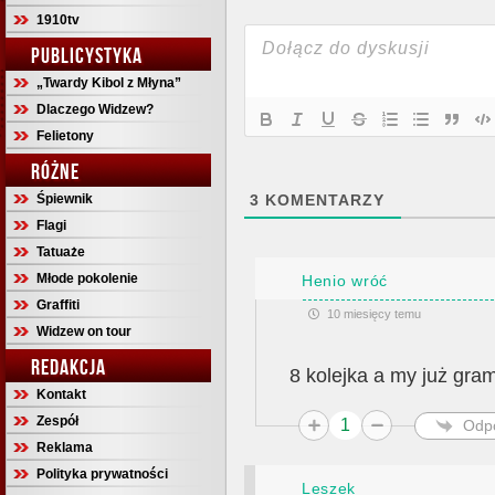
1910tv
PUBLICYSTYKA
„Twardy Kibol z Młyna”
Dlaczego Widzew?
Felietony
RÓŻNE
Śpiewnik
3
KOMENTARZY
Flagi
Tatuaże
Młode pokolenie
Henio wróć
Graffiti
10 miesięcy temu
Widzew on tour
REDAKCJA
8 kolejka a my już gr
Kontakt
Zespół
1
Odp
Reklama
Polityka prywatności
Leszek