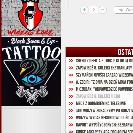
-3
Odp
OSTA
Shehu z ofertą z Turcji! Klub ją o
Zapowiedź 8. kolejki Ekstraklasy
Szymański opuści zarząd Widzewa
A. Zeqiri: "Z dnia na dzień moja f
P. Czubak: "Odpowiedzieć powinni
Zapowiedź 8. kolejki III ligi
Mecz z Górnikiem na telebimie
Jaki Widzew zobaczymy po burzl
Raport wypożyczonych: Bezbarw
Kibice Arki przyjadą pociągiem s