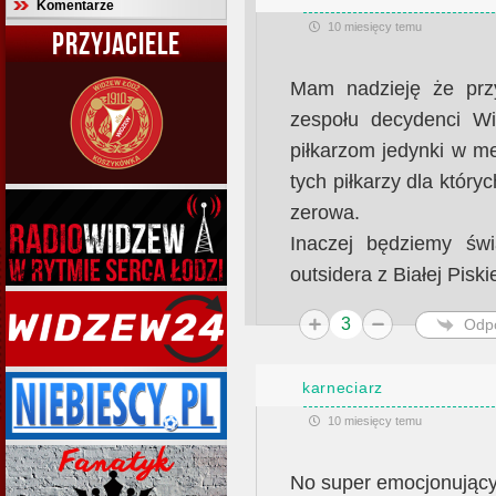
Komentarze
10 miesięcy temu
PRZYJACIELE
Mam nadzieję że przy
zespołu decydenci W
piłkarzom jedynki w m
tych piłkarzy dla który
zerowa.
Inaczej będziemy św
outsidera z Białej Piskie
3
Odp
karneciarz
10 miesięcy temu
No super emocjonujący 