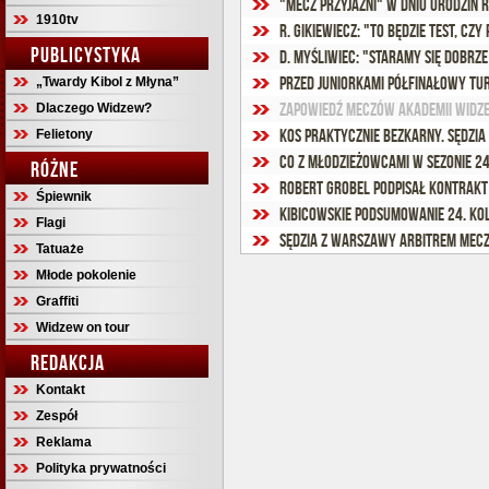
"Mecz przyjaźni" w dniu urodzin 
1910tv
PUBLICYSTYKA
D. Myśliwiec: "Staramy się dobrz
Przed juniorkami półfinałowy tur
„Twardy Kibol z Młyna”
Zapowiedź meczów Akademii Widz
Dlaczego Widzew?
Kos praktycznie bezkarny. Sędzi
Felietony
Co z młodzieżowcami w sezonie 2
RÓŻNE
Robert Grobel podpisał kontrakt
Śpiewnik
Kibicowskie podsumowanie 24. ko
Flagi
Sędzia z Warszawy arbitrem mec
Tatuaże
Młode pokolenie
Graffiti
Widzew on tour
REDAKCJA
Kontakt
Zespół
Reklama
Polityka prywatności