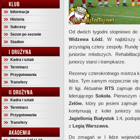
KLUB
Informacje
Historia
Sukcesy
Od dwóch tygodni stopniowo do 
Sezon po sezonie
Widzewa
Łódź
. W najbliższy
Stadion
przystąpią cztery zespoły. Rundę
I DRUŻYNA
juniorów młodszych. Rehabilitacj
Kadra i sztab
juniorzy starsi i trampkarze.
Terminarz
Rezerwy czterokrotnego mistrza k
Przygotowania
lidze. Tym samym rozpocznie się 
Transfery
III ligi. Aktualnie
RTS
zajmuje dru
II DRUŻYNA
liderującego
Sokoła
. Pierwszym 
Kadra i sztab
Zelów
, który po jesieni zajmuje
Terminarz
kontynuują z kolei juniorzy s
Przygotowania
Jagiellonią
Białystok
1:4, podopi
Transfery
z
Legią
Warszawa
.
AKADEMIA
Do zmagań w I lidze wojewódzk