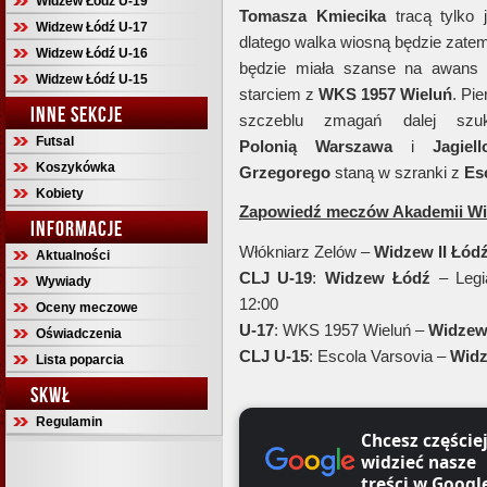
Widzew Łódź U-19
Tomasza
Kmiecika
tracą tylko 
Widzew Łódź U-17
dlatego walka wiosną będzie zatem
Widzew Łódź U-16
będzie miała szanse na awan
Widzew Łódź U-15
starciem z
WKS 1957
Wieluń
. Pi
INNE SEKCJE
szczeblu zmagań dalej szu
Futsal
Polonią
Warszawa
i
Jagiell
Koszykówka
Grzegorego
staną w szranki z
Es
Kobiety
Zapowiedź meczów Akademii Wi
INFORMACJE
Włókniarz Zelów –
Widzew
II Łód
Aktualności
CLJ U-19
:
Widzew
Łódź
– Legi
Wywiady
12:00
Oceny meczowe
U-17
: WKS 1957 Wieluń –
Widzew
Oświadczenia
CLJ U-15
: Escola Varsovia –
Wid
Lista poparcia
SKWŁ
Regulamin
Chcesz częście
widzieć nasze
treści w Googl