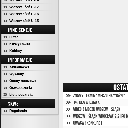
Widzew Łódź U-19
Widzew Łódź U-17
Widzew Łódź U-16
Widzew Łódź U-15
INNE SEKCJE
Futsal
Koszykówka
Kobiety
INFORMACJE
Aktualności
Wywiady
Oceny meczowe
OSTA
Oświadczenia
Lista poparcia
Znamy termin "Meczu przyjaźni"
1% dla Widzewa !
SKWŁ
Video z meczu Widzew - Śląsk
Regulamin
Widzew - Śląsk Wrocław 2:2 [po 
Uwaga ! Konkurs !