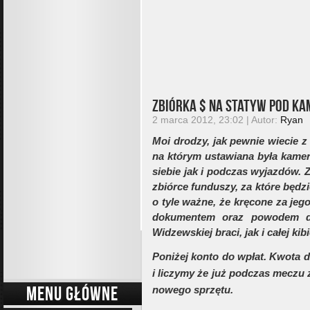
Zbiórka $ na statyw pod k
2 marca 2012, 23:02 | Autor:
Ryan
Moi drodzy, jak pewnie wiecie z
na którym ustawiana była kame
siebie jak i podczas wyjazdów
zbiórce funduszy, za które będz
o tyle ważne, że kręcone za jeg
dokumentem oraz powodem d
Widzewskiej braci, jak i całej ki
Poniżej konto do wpłat. Kwota d
i liczymy że już podczas mecz
MENU GŁÓWNE
nowego sprzętu.