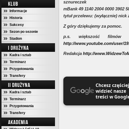
sznureczek
KLUB
mBank 49 1140 2004 0000 3902 5
Informacje
tytuł przelewu: (wyłącznie) nick
Historia
Sukcesy
Z góry dziękujemy za pomoc.
Sezon po sezonie
p.s. większość filmów 
Stadion
http://www.youtube.com/user/19
I DRUŻYNA
Redakcja
http://www.WidzewToM
Kadra i sztab
Terminarz
Przygotowania
Transfery
II DRUŻYNA
Chcesz częście
widzieć nasze
Kadra i sztab
treści w Googl
Terminarz
Przygotowania
Transfery
AKADEMIA