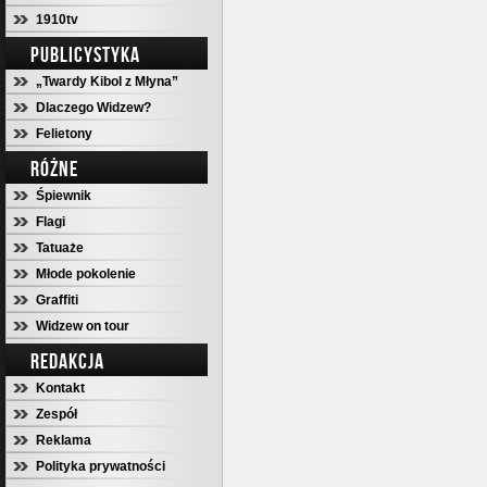
1910tv
PUBLICYSTYKA
„Twardy Kibol z Młyna”
Dlaczego Widzew?
Felietony
RÓŻNE
Śpiewnik
Flagi
Tatuaże
Młode pokolenie
Graffiti
Widzew on tour
REDAKCJA
Kontakt
Zespół
Reklama
Polityka prywatności