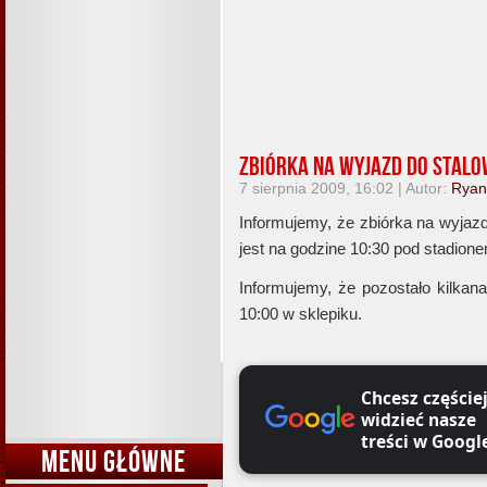
Zbiórka na wyjazd do Stalo
7 sierpnia 2009, 16:02 | Autor:
Ryan
Informujemy, że zbiórka na wyja
jest na godzine 10:30 pod stadio
Informujemy, że pozostało kilkana
10:00 w sklepiku.
Chcesz częście
widzieć nasze
treści w Googl
MENU GŁÓWNE