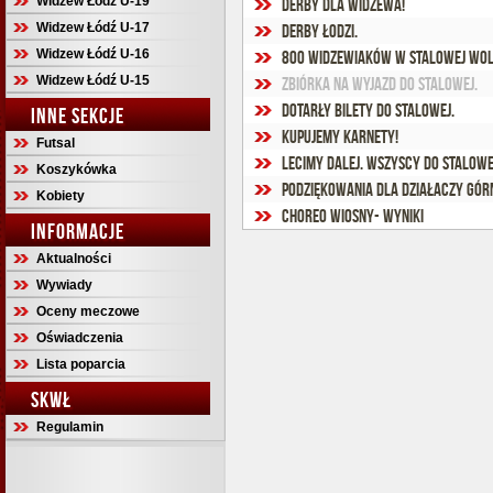
Widzew Łódź U-19
Derby dla WIDZEWA!
Widzew Łódź U-17
Derby Łodzi.
Widzew Łódź U-16
800 Widzewiaków w Stalowej Wol
Widzew Łódź U-15
Zbiórka na wyjazd do Stalowej.
Dotarły bilety do Stalowej.
INNE SEKCJE
Kupujemy karnety!
Futsal
Lecimy dalej. Wszyscy do Stalowe
Koszykówka
Podziękowania dla działaczy Gór
Kobiety
Choreo wiosny- wyniki
INFORMACJE
Aktualności
Wywiady
Oceny meczowe
Oświadczenia
Lista poparcia
SKWŁ
Regulamin