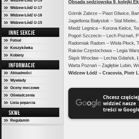
Widzew Łódź U-19
Obsada sędziowska 9. kolejki Ek
Widzew Łódź U-17
Górnik Zabrze – Piast Gliwice, Ba
Widzew Łódź U-16
Jagiellonia Białystok – Stal Miele
Widzew Łódź U-15
Miedź Legnica – Korona Kielce, T
INNE SEKCJE
Pogoń Szczecin – Lech Poznań, 
Futsal
Radomiak Radom – Wisła Płock, 
Koszykówka
Raków Częstochowa – Legia Wars
Kobiety
Śląsk Wrocław – Lechia Gdańsk, 
INFORMACJE
Warta Poznań – Zagłębie Lubin, Wo
Widzew Łódź – Cracovia, Piotr 
Aktualności
Wywiady
Oceny meczowe
Oświadczenia
Chcesz częście
widzieć nasze
Lista poparcia
treści w Googl
SKWŁ
Regulamin