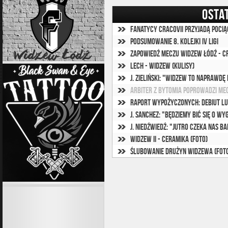
OSTA
Fanatycy Cracovii przyjadą poci
Podsumowanie 8. kolejki IV ligi
Zapowiedź meczu Widzew Łódź - C
Lech - Widzew (kulisy)
J. Zieliński: "Widzew to naprawdę
Arbiter z Bytomia poprowadzi me
Raport wypożyczonych: Debiut L
J. Sanchez: "Będziemy bić się o w
J. Niedźwiedź: "Jutro czeka nas ba
Widzew II - Ceramika (foto)
Ślubowanie drużyn Widzewa (fot