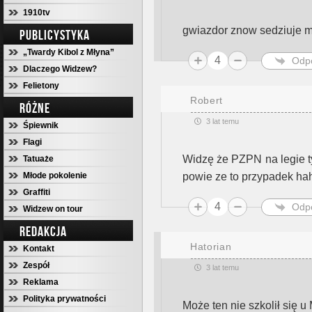
1910tv
gwiazdor znow sedziuje m
PUBLICYSTYKA
„Twardy Kibol z Młyna”
4
Odp
Dlaczego Widzew?
Felietony
Robert
RÓŻNE
3 lat temu
Śpiewnik
Flagi
Widzę że PZPN na legie ty
Tatuaże
Młode pokolenie
powie ze to przypadek ha
Graffiti
4
Odp
Widzew on tour
REDAKCJA
Hatorian
Kontakt
Zespół
3 lat temu
Reklama
Polityka prywatności
Może ten nie szkolił się u