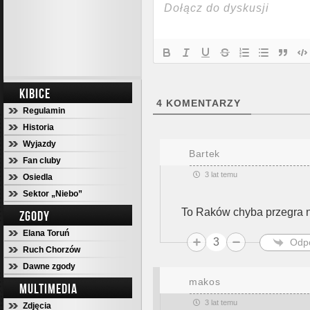
KIBICE
4
KOMENTARZY
Regulamin
Historia
Wyjazdy
Bartek
Fan cluby
3 lat temu
Osiedla
Sektor „Niebo”
To Raków chyba przegra n
ZGODY
Elana Toruń
3
Odp
Ruch Chorzów
Dawne zgody
makos
MULTIMEDIA
3 lat temu
Zdjęcia