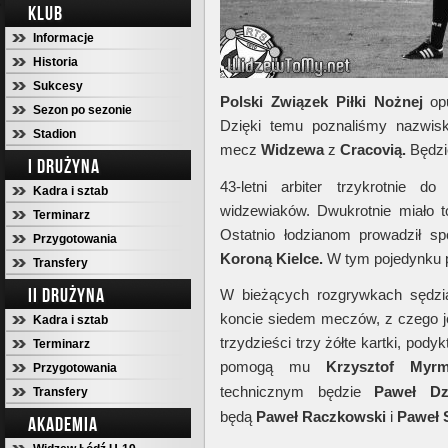
KLUB
Informacje
Historia
Sukcesy
Polski Związek Piłki Nożnej
opu
Sezon po sezonie
Dzięki temu poznaliśmy nazwisk
Stadion
mecz
Widzewa
z
Cracovią.
Będzi
I DRUŻYNA
43-letni arbiter trzykrotnie 
Kadra i sztab
widzewiaków. Dwukrotnie miało 
Terminarz
Ostatnio łodzianom prowadził 
Przygotowania
Koroną Kielce.
W tym pojedynku p
Transfery
II DRUŻYNA
W bieżących rozgrywkach sędz
koncie siedem meczów, z czego 
Kadra i sztab
trzydzieści trzy żółte kartki, pody
Terminarz
pomogą mu
Krzysztof Myr
Przygotowania
technicznym będzie
Paweł Dz
Transfery
będą
Paweł Raczkowski
i
Paweł 
AKADEMIA