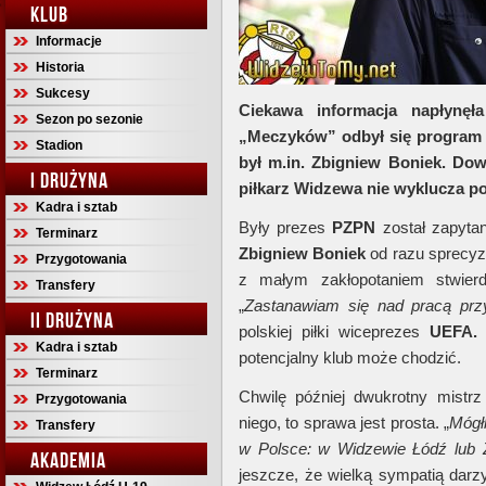
KLUB
Informacje
Historia
Sukcesy
Ciekawa informacja napłynęł
Sezon po sezonie
„Meczyków” odbył się program 
Stadion
był m.in. Zbigniew Boniek. Dow
I DRUŻYNA
piłkarz Widzewa nie wyklucza p
Kadra i sztab
Były prezes
PZPN
został zapytan
Terminarz
Zbigniew Boniek
od razu sprecyzo
Przygotowania
z małym zakłopotaniem stwierd
Transfery
„
Zastanawiam się nad pracą przy
II DRUŻYNA
polskiej piłki wiceprezes
UEFA.
P
Kadra i sztab
potencjalny klub może chodzić.
Terminarz
Chwilę później dwukrotny mistr
Przygotowania
niego, to sprawa jest prosta. „
Mógł
Transfery
w Polsce: w Widzewie Łódź lub
AKADEMIA
jeszcze, że wielką sympatią dar