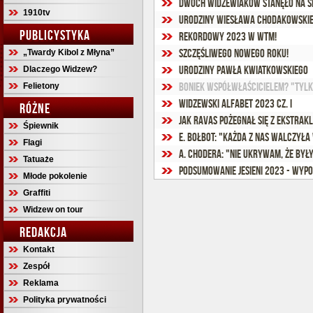
Dwóch widzewiaków stanęło na ś
1910tv
Urodziny Wiesława Chodakowski
PUBLICYSTYKA
Rekordowy 2023 w WTM!
Szczęśliwego Nowego Roku!
„Twardy Kibol z Młyna”
Urodziny Pawła Kwiatkowskiego
Dlaczego Widzew?
Boniek współwłaścicielem? "Tylk
Felietony
Widzewski Alfabet 2023 cz. I
RÓŻNE
Jak Ravas pożegnał się z Ekstrak
Śpiewnik
E. Bołbot: "Każda z nas walczyła
Flagi
A. Chodera: "Nie ukrywam, że by
Tatuaże
Podsumowanie jesieni 2023 - wypo
Młode pokolenie
Graffiti
Widzew on tour
REDAKCJA
Kontakt
Zespół
Reklama
Polityka prywatności