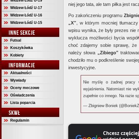
Widzew Łódź U-19
niej jego tata, ale tam piłka jest ra
Widzew Łódź U-17
Po zakończeniu programu
Zbigni
Widzew Łódź U-16
„X”
, w którym mocniej tłumaczy 
Widzew Łódź U-15
wpisu wynika, że były prezes nie 
INNE SEKCJE
wyklucza możliwości bycia współw
Futsal
choć zdajemy sobie sprawę, że 
Koszykówka
należy słowa
„Zibiego”
traktowa
Kobiety
chodziło mu o podkreślenie swoje
INFORMACJE
inwestycyjne.
Aktualności
Wywiady
Nie myślę o żadnej pracy 
Oceny meczowe
wyjaśnienia. Natomiast nie wy
Oświadczenia
zupełnie co innego. Na razie s
Lista poparcia
— Zbigniew Boniek (@BoniekZ
SKWŁ
Regulamin
Chcesz częście