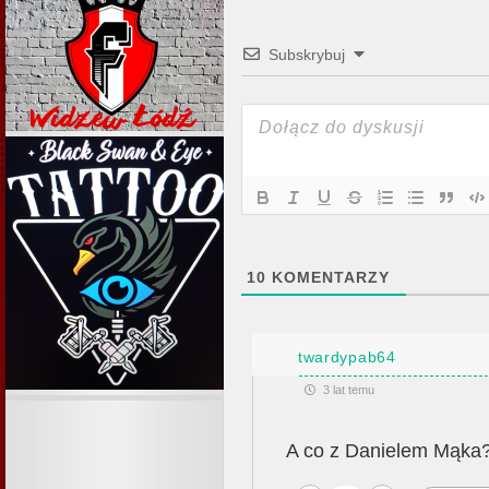
Subskrybuj
10
KOMENTARZY
twardypab64
3 lat temu
A co z Danielem Mąka