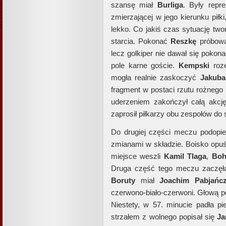
szansę miał
Burliga
. Były repr
zmierzającej w jego kierunku piłki
lekko. Co jakiś czas sytuację two
starcia. Pokonać
Reszkę
próbow
lecz golkiper nie dawał się pokon
pole karne goście.
Kempski
roz
mogła realnie zaskoczyć
Jakuba
fragment w postaci rzutu rożnego
uderzeniem zakończył całą akc
zaprosił piłkarzy obu zespołów do s
Do drugiej części meczu podopie
zmianami w składzie. Boisko opuś
miejsce weszli
Kamil
Tlaga
,
Boh
Druga część tego meczu zaczęła 
Boruty
miał
Joachim
Pabjańc
czerwono-biało-czerwoni. Głową p
Niestety, w 57. minucie padła 
strzałem z wolnego popisał się
Ja