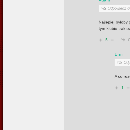
Odpowiedź 
Najlepiej byłoby
tym klubie trakt
5
Erni
Odp
A co re
1