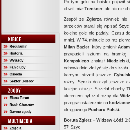
Po tym golu na boisku pojawił 
chwili miał
Trenkner
, ale nic nie 
Zespół ze
Zgierza
również nie b
strzelców starali się wpisać
Szyc
kolejne gole nie padały. Czasu do
KIBICE
mniej. W 74. minucie po raz pier
Regulamin
Milan
Bazler
, który zmienił
Adam
Historia
przypuścili szturm na bramkę
Wyjazdy
Kempskiego
znalazł
Niedzielski
Fan cluby
odpowiednio złożyć się do strzału
Osiedla
karnym, strzelił jeszcze
Cybulsk
Sektor „Niebo”
rożny. Sędzia doliczył jeszcze 
kolejne okazje. Strzelał choćby
T
ZGODY
akcentem był rzut rożny dla
Wid
Elana Toruń
przegrał ostatecznie na
Łodziance
Ruch Chorzów
okręgowego
Pucharu
Polski
.
Dawne zgody
Boruta Zgierz
–
Widzew
Łódź 1:0
MULTIMEDIA
57′ Szyc
Zdjęcia