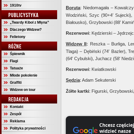
1910tv
Boruta
: Niedomagała – Kowalczyk,
PUBLICYSTYKA
Wodziński, Szyc (90+4′ Sujecki), 
Białousko), Grzybowski (88′ Kamińs
„Twardy Kibol z Młyna”
Dlaczego Widzew?
Rezerwowi
: Kędzierski – Jędrzej
Felietony
Widzew II
:
Reszka – Burliga, Len
RÓŻNE
Tlaga) – Dębiński (74′ Bazler), T
Śpiewnik
(64′ Cybulski), Juchacz (58′ Niedz
Flagi
Tatuaże
Rezerwowi
: Kwiatkowski
Młode pokolenie
Sędzia
: Adam Sekuterski
Graffiti
Widzew on tour
Żółte
kartki
: Figurski, Grzybowski
REDAKCJA
Kontakt
Zespół
Reklama
Chcesz częście
Polityka prywatności
widzieć nasze