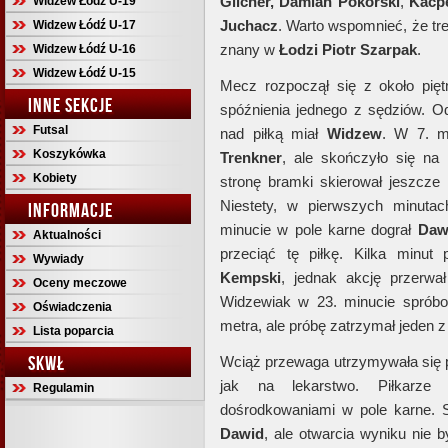
Glicner,
Damian
Pokorski
,
Kacp
Widzew Łódź U-19
Juchacz
. Warto wspomnieć, że t
Widzew Łódź U-17
znany w
Łodzi
Piotr
Szarpak
.
Widzew Łódź U-16
Widzew Łódź U-15
Mecz rozpoczął się z około pi
INNE SEKCJE
spóźnienia jednego z sędziów. Od
Futsal
nad piłką miał
Widzew
. W 7. m
Koszykówka
Trenkner
, ale skończyło się na
Kobiety
stronę bramki skierował jeszcze
Niestety, w pierwszych minuta
INFORMACJE
minucie w pole karne dograł
Daw
Aktualności
przeciąć tę piłkę. Kilka minut
Wywiady
Kempski
, jednak akcję przerwał
Oceny meczowe
Widzewiak w 23. minucie spróbow
Oświadczenia
metra, ale próbę zatrzymał jeden 
Lista poparcia
SKWŁ
Wciąż przewaga utrzymywała się p
jak na lekarstwo. Piłkarz
Regulamin
dośrodkowaniami w pole karne. 
Dawid
, ale otwarcia wyniku nie 