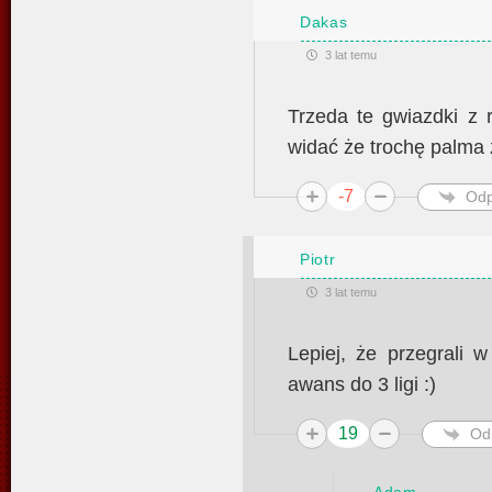
Dakas
3 lat temu
Trzeda te gwiazdki z 
widać że trochę palma 
-7
Odp
Piotr
3 lat temu
Lepiej, że przegrali w
awans do 3 ligi :)
19
Od
Adam