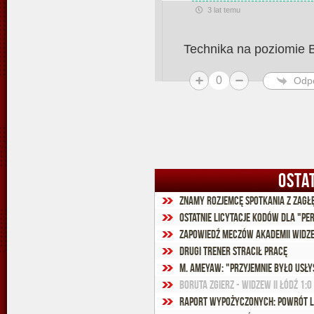
3 lat temu
Technika na poziomie B
0
Odp
OSTA
Znamy rozjemcę spotkania z Zagł
Ostatnie licytacje kodów dla "Pe
Zapowiedź meczów Akademii Widze
Drugi trener stracił pracę
M. Ameyaw: "Przyjemnie było usły
Boruta Zgierz - Widzew II Łódź 1:0 
Raport wypożyczonych: Powrót 