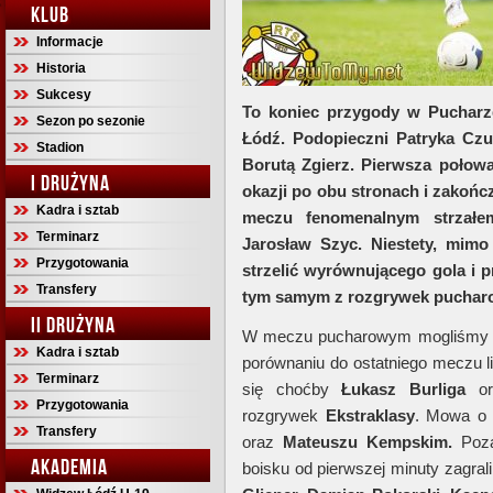
KLUB
Informacje
Historia
Sukcesy
To koniec przygody w Pucharz
Sezon po sezonie
Łódź. Podopieczni Patryka Czu
Stadion
Borutą Zgierz. Pierwsza połowa
I DRUŻYNA
okazji po obu stronach i zakońc
Kadra i sztab
meczu fenomenalnym strzałe
Terminarz
Jarosław Szyc. Niestety, mimo
Przygotowania
strzelić wyrównującego gola i p
Transfery
tym samym z rozgrywek puchar
II DRUŻYNA
W meczu pucharowym mogliśmy sp
Kadra i sztab
porównaniu do ostatniego meczu l
Terminarz
się choćby
Łukasz
Burliga
or
Przygotowania
rozgrywek
Ekstraklasy
. Mowa 
Transfery
oraz
Mateuszu Kempskim.
Poza
AKADEMIA
boisku od pierwszej minuty zagral