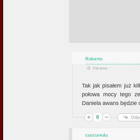
Roberto
3 lat temu
Tak jak pisałem już ki
połowa mocy tego ze
Daniela awans będzie
6
Odp
cuccuredu