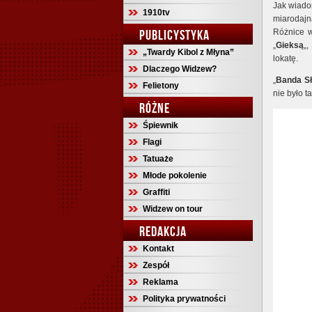
Jak wiado
1910tv
miarodaj
PUBLICYSTYKA
Różnice w
„
Gieksą
„
„Twardy Kibol z Młyna”
lokatę.
Dlaczego Widzew?
„
Banda Sł
Felietony
nie było t
RÓŻNE
Śpiewnik
Flagi
Tatuaże
Młode pokolenie
Graffiti
Widzew on tour
REDAKCJA
Kontakt
Zespół
Reklama
Polityka prywatności