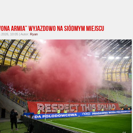
ona Armia” wyjazdowo na siódmym miejscu
2026, 10:05 | Autor:
Ryan