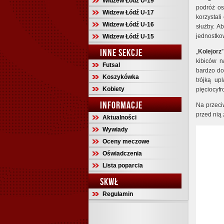
Widzew Łódź U-19
podróż os
Widzew Łódź U-17
korzystali
Widzew Łódź U-16
służby. A
jednostko
Widzew Łódź U-15
INNE SEKCJE
„
Kolejorz
kibiców n
Futsal
bardzo d
Koszykówka
trójką up
Kobiety
pięciocyf
INFORMACJE
Na przeci
przed nią 
Aktualności
Wywiady
Oceny meczowe
Oświadczenia
Lista poparcia
SKWŁ
Regulamin