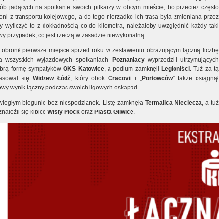
ób jadących na spotkanie swoich piłkarzy w obcym mieście, bo przecież często
 oni z transportu kolejowego, a do tego nierzadko ich trasa była zmieniana przez
by wyliczyć to z dokładnością co do kilometra, należałoby uwzględnić każdy taki
wy przypadek, co jest rzeczą w zasadzie niewykonalną.
” obronił pierwsze miejsce sprzed roku w zestawieniu obrazującym łączną liczbę
a wszystkich wyjazdowych spotkaniach.
Poznaniacy
wyprzedzili utrzymujących
obrą formę sympatyków
GKS Katowice
, a podium zamknęli
Legioniści.
Tuż za tą
lasował się
Widzew Łódź
, który obok
Cracovii
i „
Portowców
” także osiągnął
rowy wynik łączny podczas swoich ligowych eskapad.
wległym biegunie bez niespodzianek. Listę zamknęła
Termalica Nieciecza
, a tuż
znaleźli się kibice
Wisły Płock
oraz
Piasta Gliwice
.