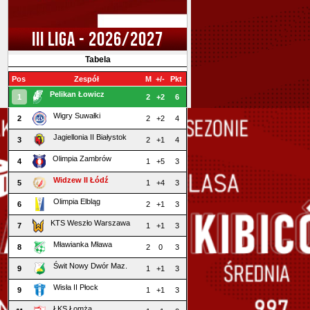
III LIGA - 2026/2027
Tabela
Pos
Zespół
M
+/-
Pkt
Pelikan Łowicz
1
2
+2
6
Wigry Suwałki
2
2
+2
4
Jagiellonia II Białystok
3
2
+1
4
Olimpia Zambrów
4
1
+5
3
Widzew II Łódź
5
1
+4
3
Olimpia Elbląg
6
2
+1
3
KTS Weszło Warszawa
7
1
+1
3
Mławianka Mława
8
2
0
3
Świt Nowy Dwór Maz.
9
1
+1
3
Wisła II Płock
9
1
+1
3
ŁKS Łomża