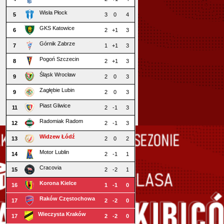
Wisła Płock
5
3
0
4
GKS Katowice
6
2
+1
3
Górnik Zabrze
7
1
+1
3
Pogoń Szczecin
8
2
+1
3
Śląsk Wrocław
9
2
0
3
Zagłębie Lubin
9
2
0
3
Piast Gliwice
11
2
-1
3
Radomiak Radom
12
2
-1
3
Widzew Łódź
13
2
0
2
Motor Lublin
14
2
-1
1
Cracovia
15
2
-2
1
Korona Kielce
16
1
-1
0
Raków Częstochowa
17
2
-2
0
Wieczysta Kraków
17
2
-2
0