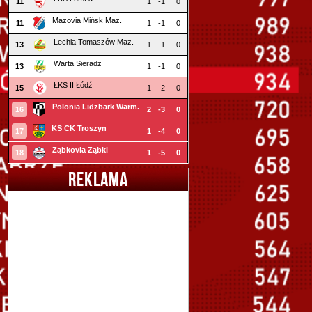
11
1
-1
0
Mazovia Mińsk Maz.
11
1
-1
0
Lechia Tomaszów Maz.
13
1
-1
0
Warta Sieradz
13
1
-1
0
ŁKS II Łódź
15
1
-2
0
Polonia Lidzbark Warm.
16
2
-3
0
KS CK Troszyn
17
1
-4
0
Ząbkovia Ząbki
18
1
-5
0
REKLAMA