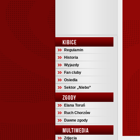
KIBICE
Regulamin
Historia
Wyjazdy
Fan cluby
Osiedla
Sektor „Niebo”
ZGODY
Elana Toruń
Ruch Chorzów
Dawne zgody
MULTIMEDIA
Zdjęcia