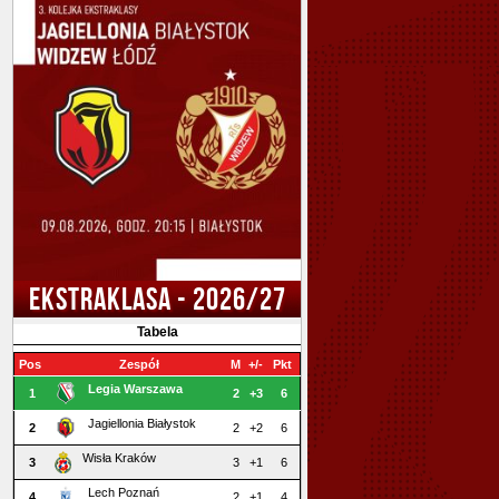
EKSTRAKLASA - 2026/27
Tabela
Pos
Zespół
M
+/-
Pkt
Legia Warszawa
1
2
+3
6
Jagiellonia Białystok
2
2
+2
6
Wisła Kraków
3
3
+1
6
Lech Poznań
4
2
+1
4