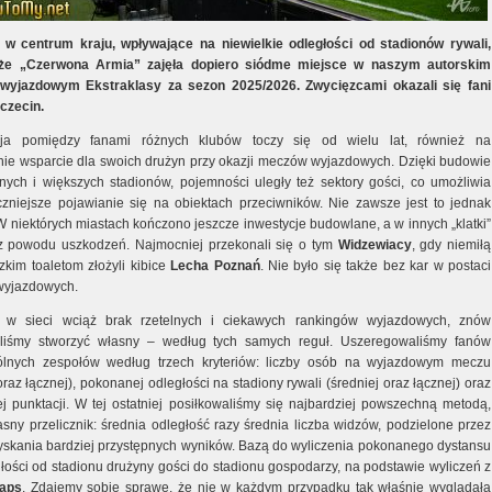
 w centrum kraju, wpływające na niewielkie odległości od stadionów rywali,
 że „Czerwona Armia” zajęła dopiero siódme miejsce w naszym autorskim
 wyjazdowym Ekstraklasy za sezon 2025/2026. Zwycięzcami okazali się fani
czecin.
cja pomiędzy fanami różnych klubów toczy się od wielu lat, również na
nie wsparcie dla swoich drużyn przy okazji meczów wyjazdowych. Dzięki budowie
ych i większych stadionów, pojemności uległy też sektory gości, co umożliwia
iczniejsze pojawianie się na obiektach przeciwników. Nie zawsze jest to jednak
W niektórych miastach kończono jeszcze inwestycje budowlane, a w innych „klatki”
z powodu uszkodzeń. Najmocniej przekonali się o tym
Widzewiacy
, gdy niemiłą
zkim toaletom złożyli kibice
Lecha Poznań
. Nie było się także bez kar w postaci
wyjazdowych.
 w sieci wciąż brak rzetelnych i ciekawych rankingów wyjazdowych, znów
iliśmy stworzyć własny – według tych samych reguł. Uszeregowaliśmy fanów
ólnych zespołów według trzech kryteriów: liczby osób na wyjazdowym meczu
oraz łącznej), pokonanej odległości na stadiony rywali (średniej oraz łącznej) oraz
ej punktacji. W tej ostatniej posiłkowaliśmy się najbardziej powszechną metodą,
asny przelicznik: średnia odległość razy średnia liczba widzów, podzielone przez
zyskania bardziej przystępnych wyników. Bazą do wyliczenia pokonanego dystansu
głości od stadionu drużyny gości do stadionu gospodarzy, na podstawie wyliczeń z
aps
. Zdajemy sobie sprawę, że nie w każdym przypadku tak właśnie wyglądała