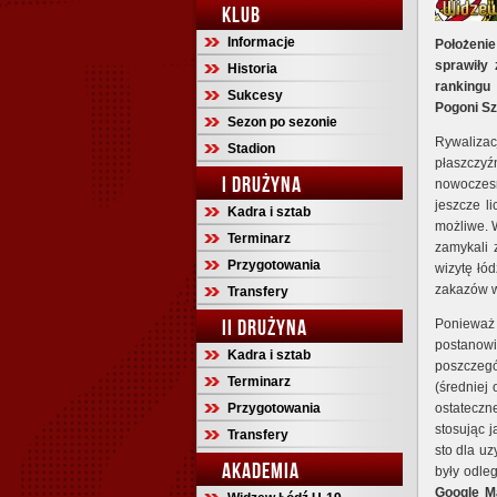
KLUB
Informacje
Położenie
sprawiły
Historia
rankingu
Sukcesy
Pogoni Sz
Sezon po sezonie
Rywaliza
Stadion
płaszczyź
I DRUŻYNA
nowoczesn
jeszcze l
Kadra i sztab
możliwe. 
Terminarz
zamykali 
Przygotowania
wizytę łód
zakazów 
Transfery
II DRUŻYNA
Ponieważ
postanow
Kadra i sztab
poszczeg
Terminarz
(średniej 
Przygotowania
ostateczn
stosując j
Transfery
sto dla u
AKADEMIA
były odle
Google M