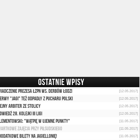
OSTATNIE WPISY
iadczenie prezesa ŁZPN ws. derbów Łodzi
[12.05.2017]
erwy "Jagi" też odpadły z Pucharu Polski
[12.05.2017]
ejny arbiter ze stolicy
[12.05.2017]
owiedź 28. kolejki III ligi
[12.05.2017]
Klementowski: "Wątpię w ujemne punkty"
[11.05.2017]
artkowe zajęcia przy Piłsudskiego
[11.05.2017]
dodatkowe bilety na Jagiellonię!
[11.05.2017]