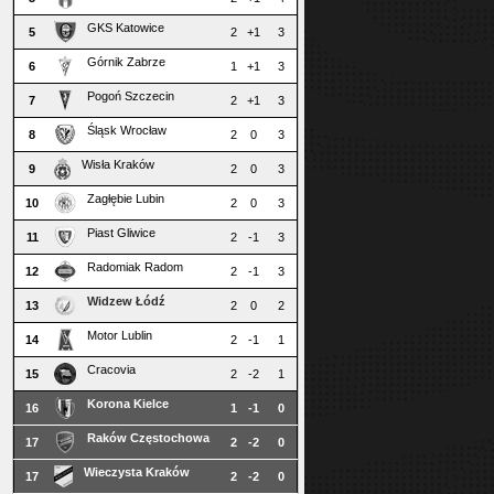
GKS Katowice
5
2
+1
3
Górnik Zabrze
6
1
+1
3
Pogoń Szczecin
7
2
+1
3
Śląsk Wrocław
8
2
0
3
Wisła Kraków
9
2
0
3
Zagłębie Lubin
10
2
0
3
Piast Gliwice
11
2
-1
3
Radomiak Radom
12
2
-1
3
Widzew Łódź
13
2
0
2
Motor Lublin
14
2
-1
1
Cracovia
15
2
-2
1
Korona Kielce
16
1
-1
0
Raków Częstochowa
17
2
-2
0
Wieczysta Kraków
17
2
-2
0