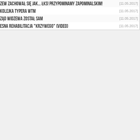
zew zachował się jak... ŁKS! Przypominamy zapominalskim!
[11.05.2017]
 kolejka Typera WTM
[11.05.2017]
ząd Widzewa został sam
[11.05.2017]
esna rehabilitacja "Krzywego" (video)
[11.05.2017]