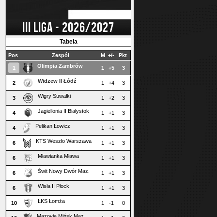
III LIGA - 2026/2027
Tabela
Pos
Zespół
M
+/-
Pkt
Olimpia Zambrów
1
1
+5
3
Widzew II Łódź
2
1
+4
3
Wigry Suwałki
3
1
+2
3
Jagiellonia II Białystok
4
1
+1
3
Pelikan Łowicz
4
1
+1
3
KTS Weszło Warszawa
6
1
+1
3
Mławianka Mława
6
1
+1
3
Świt Nowy Dwór Maz.
6
1
+1
3
Wisła II Płock
6
1
+1
3
ŁKS Łomża
10
1
-1
0
Mazovia Mińsk Maz.