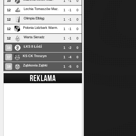
10
1
-1
0
Lechia Tomaszów Maz.
12
1
-1
0
Olimpia Elbląg
12
1
-1
0
Polonia Lidzbark Warm.
12
1
-1
0
Warta Sieradz
12
1
-1
0
ŁKS II Łódź
16
1
-2
0
KS CK Troszyn
17
1
-4
0
Ząbkovia Ząbki
18
1
-5
0
REKLAMA