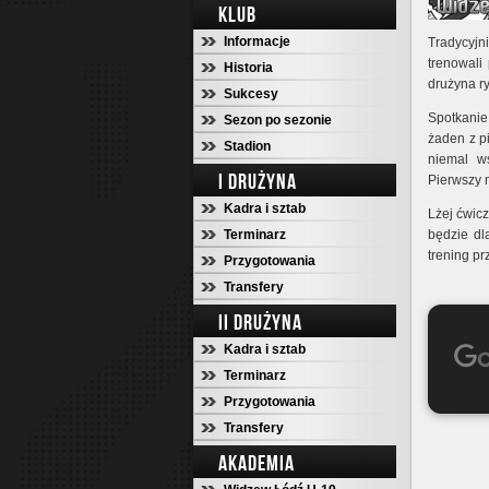
KLUB
Informacje
Tradycyjn
trenowali
Historia
drużyna r
Sukcesy
Spotkani
Sezon po sezonie
żaden z p
Stadion
niemal w
I DRUŻYNA
Pierwszy m
Kadra i sztab
Lżej ćwicz
Terminarz
będzie d
trening p
Przygotowania
Transfery
II DRUŻYNA
Kadra i sztab
Terminarz
Przygotowania
Transfery
AKADEMIA