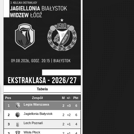
EKSTRAKLASA - 2026/27
Tabela
Pos
Zespół
M
+/-
Pkt
Legia Warszawa
1
2
+3
6
Jagiellonia Białystok
2
2
+2
6
Lech Poznań
3
2
+1
4
Wisła Płock
3
2
+1
4