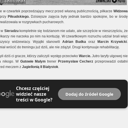
ie w czwartek poprzedzający mecz przed własną publicznością, piłkarze
Widzewa
 przy
Piłsudskiego.
Dzisiejsze zajęcia były jednak bardzo spokojne, bo w środę
ywalizowała w rozgrywkach pucharowych.
e w
Sieradzu
kompletnie się łodzianom nie udało, ale szczęście w nieszczęściu, że
iłkarzy nie narzeka po nim na kontuzję. W czwartkowym rozruchu udział brali więc
szyscy widzewiacy. Wyjątki stanowili
Adrian Budka
oraz
Marcin Krzywicki
.
iał wrócić do treningu już dziś, ale nie zdążył. Drugi kontynuuje rehabilitację.
yli dziś ci gracze, którzy zaliczyli występ przeciwko
Warcie.
Jutro taryfy ulgowej nie
la nikogo. W
Gutowie Małym
trener
Przemysław Cecherz
przeprowadzi ostatni
rzed meczem z
Jagiellonią II Białystok
.
Chcesz częściej
widzieć nasze
Dodaj do źródeł Google
treści w Google?