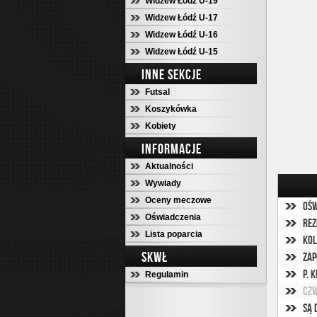
Widzew Łódź U-19
Widzew Łódź U-17
Widzew Łódź U-16
Widzew Łódź U-15
INNE SEKCJE
Futsal
Koszykówka
Kobiety
INFORMACJE
Aktualności
Wywiady
Oceny meczowe
Ośw
Oświadczenia
Rez
Lista poparcia
Kol
SKWŁ
Zap
P. 
Regulamin
Czw
Są 