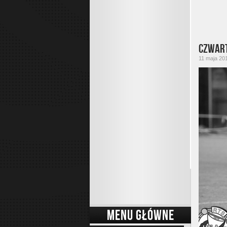
Czwart
11 maja 201
MENU GŁÓWNE