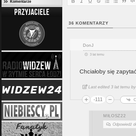
Komentarze
PRZYJACIELE
36
KOMENTARZY
DonJ
3 lat temu
Chciałoby się zapytać
Last edited 3 lat temu b
-111
O
MIŁOSZ22
Odpowiedź 