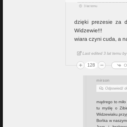
3 lat temu
dzięki prezesie za 
Widzewie!!!
wiara czyni cuda, a n
Last edited 3 lat temu b
128
O
mirson
Odpowiedź 
mądrego to miło 
tu myślę o Zib
Widzewiaku.prz
Bońka w naszym 
Juve i brakow