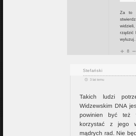
Za to t
stwierd
widzieli
rządzić 
wyluzuj
8
Stefański
3 lat temu
Takich ludzi potr
Widzewskim DNA jest
powinien być też t
korzystać z jego w
mądrych rad. Nie będ