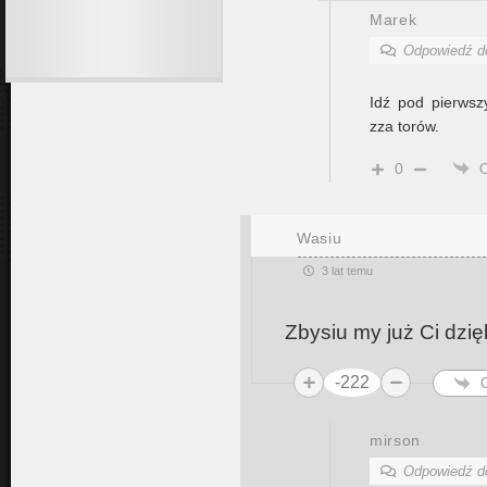
Marek
Odpowiedź 
Idź pod pierws
zza torów.
0
Wasiu
3 lat temu
Zbysiu my już Ci dzi
-222
mirson
Odpowiedź 