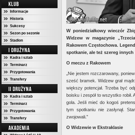
KLUB
Informacje
Historia
Sukcesy
W poniedziałkowy wieczór Zbig
Sezon po sezonie
Widzew w magazynie „Trzeci
Stadion
Rakowem Częstochowa. Legenda k
I DRUŻYNA
spotkanie, ale też szereg innych
Kadra i sztab
O meczu z Rakowem
Terminarz
Przygotowania
„Nie jestem rozczarowany, poni
Transfery
sześć bramek. Widzew grał mądr
większy potencjał. Trzeba być o
II DRUŻYNA
boisku i zespół to wszystko robił.
Kadra i sztab
gola. Jeśli mieć do kogoś pretens
Terminarz
tym spotkaniu nie zasłynął. Stara
Przygotowania
zwojowali.”
Transfery
AKADEMIA
O Widzewie w Ekstraklasie