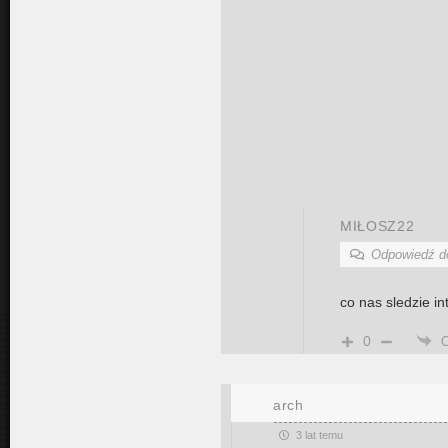
MIŁOSZ22
Odpowiedź 
co nas sledzie in
0
arch
3 lat temu