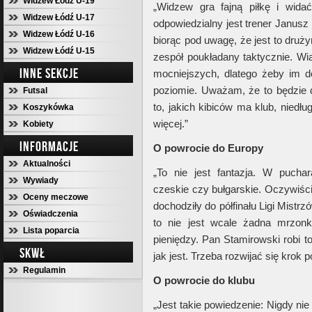
Widzew Łódź U-19
„Widzew gra fajną piłkę i wid
Widzew Łódź U-17
odpowiedzialny jest trener Janus
Widzew Łódź U-16
biorąc pod uwagę, że jest to druży
Widzew Łódź U-15
zespół poukładany taktycznie. Wia
INNE SEKCJE
mocniejszych, dlatego żeby im 
poziomie. Uważam, że to będzie 
Futsal
to, jakich kibiców ma klub, nied
Koszykówka
więcej.”
Kobiety
INFORMACJE
O powrocie do Europy
Aktualności
„To nie jest fantazja. W puchar
Wywiady
czeskie czy bułgarskie. Oczywiści
Oceny meczowe
dochodziły do półfinału Ligi Mistr
Oświadczenia
to nie jest wcale żadna mrzon
Lista poparcia
pieniędzy. Pan Stamirowski robi to
SKWŁ
jak jest. Trzeba rozwijać się krok p
Regulamin
O powrocie do klubu
„Jest takie powiedzenie: Nigdy ni