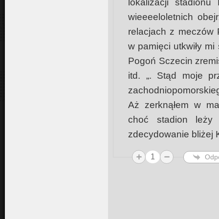
lokalizacji stadion
wieeeeloletnich obe
relacjach z meczów P
w pamięci utkwiły mi
Pogoń Sczecin zremis
itd. „. Stąd moje p
zachodniopomorskieg
Aż zerknąłem w map
choć stadion leży 
zdecydowanie bliżej K
1
Odp