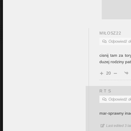
MIŁOSZ22
Odpowiedź 
cisnij tam za to
duzej rodziny pat
20
R T S
Odpowiedź 
mar-sprawny inac
Last edited 3 l