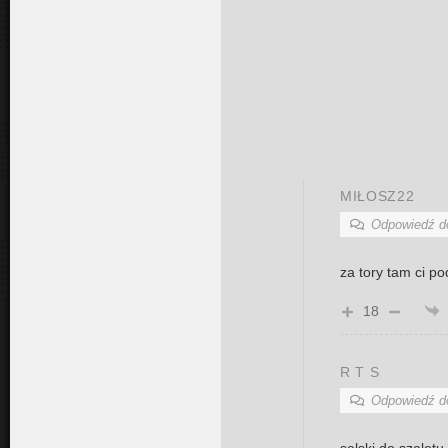
MIŁOSZ22
Odpowiedź 
za tory tam ci po
18
R T S
Odpowiedź 