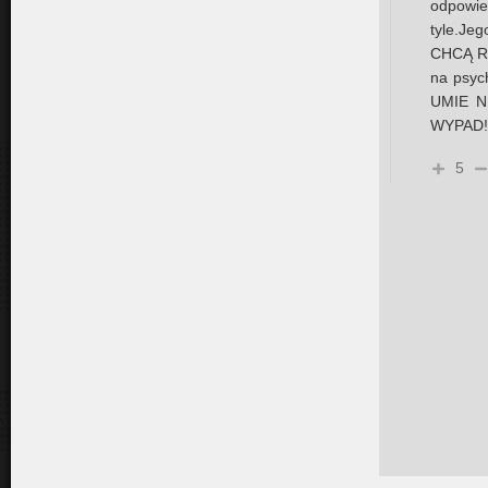
odpowi
tyle.Jeg
CHCĄ R
na psyc
UMIE NI
WYPAD!
5