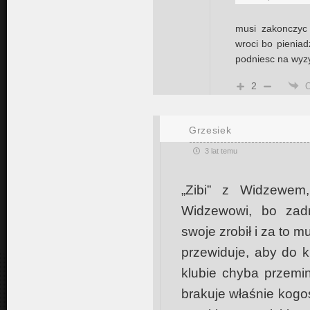
musi zakonczy
wroci bo pienia
podniesc na wyz
2
Grzesiek
3 lat temu
„Zibi” z Widzewem
Widzewowi, bo zadr
swoje zrobił i za to m
przewiduje, aby do k
klubie chyba przemi
brakuje właśnie kogoś