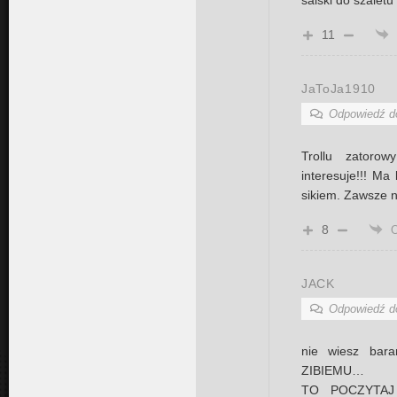
salski do szalet
11
JaToJa1910
Odpowiedź 
Trollu zatoro
interesuje!!! Ma
sikiem. Zawsze 
8
JACK
Odpowiedź 
nie wiesz ba
ZIBIEMU…
TO POCZYTAJ