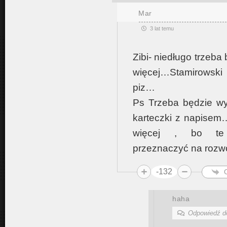
Mar
3 lat temu
Zibi- niedługo trzeb
więcej…Stamirowski 
piz…
Ps Trzeba będzie wy
karteczki z napise
więcej , bo te
przeznaczyć na rozw
-132
haha
Odpowiedź 