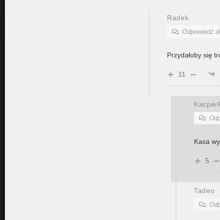
Radek
Odpowiedź 
Przydałoby się t
11
Kacpe
Odp
Kasa wy
5
Tadeo
Odp