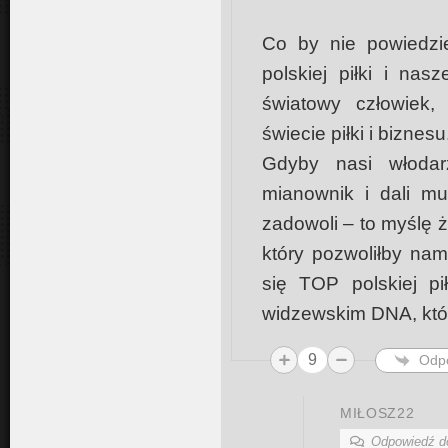
Co by nie powiedzie
polskiej piłki i nasz
światowy człowiek,
świecie piłki i biznesu
Gdyby nasi włodar
mianownik i dali mu
zadowoli – to myślę ż
który pozwoliłby nam 
się TOP polskiej pi
widzewskim DNA, któr
9
Odp
MIŁOSZ22
Odpowiedź 