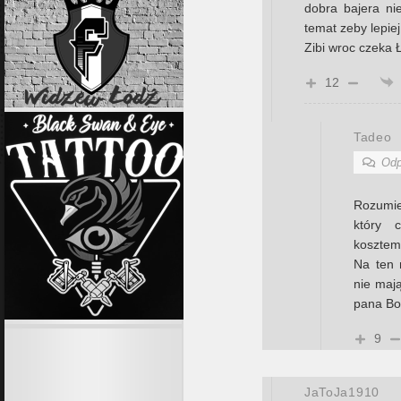
dobra bajera ni
temat zeby lepiej
Zibi wroc czeka 
12
Tadeo
Odp
Rozumie
który 
kosztem
Na ten 
nie maj
pana Boń
9
JaToJa1910