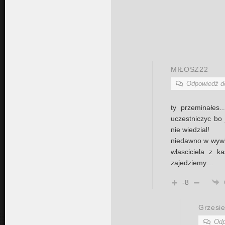
MIŁOSZ22
Odpowiedź 
ty przeminałes
uczestniczyc bo
nie wiedzial!
niedawno w wywi
własciciela z k
zajedziemy…
-8
Grzesi
Odp