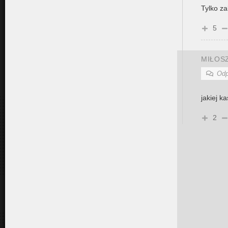
Tylko za
5
MIŁOS
Odp
jakiej k
2