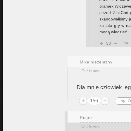
bramek.Widzewek
strzelił Zibi.Co
skandowaliśmy j
za lata gry w na
mogą wiedzieć.
33
Mike nieżelazny
3 lat temu
Dla mnie człowiek le
156
O
Roger
3 lat temu