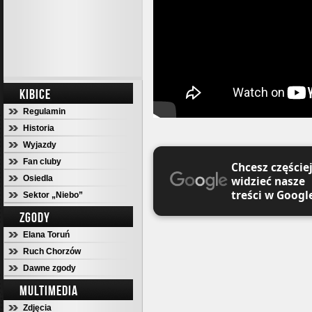
KIBICE
Regulamin
Historia
Wyjazdy
Fan cluby
Chcesz częście
Osiedla
widzieć nasze
treści w Googl
Sektor „Niebo”
ZGODY
Elana Toruń
Ruch Chorzów
Dawne zgody
MULTIMEDIA
Zdjęcia