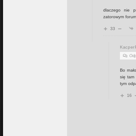
dlaczego nie p
zatorowym foru
33
Kacpe
Odp
Bo mało
się tam
tym od
16