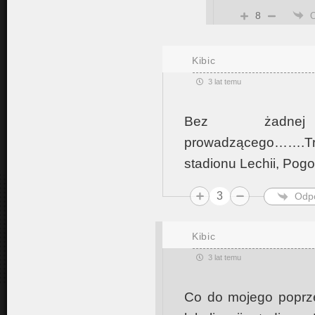
8
Kibic
3 lat temu
Bez żadnej
prowadzącego…….Tra
stadionu Lechii, Pogo
3
Odp
Kibic
3 lat temu
Co do mojego poprz