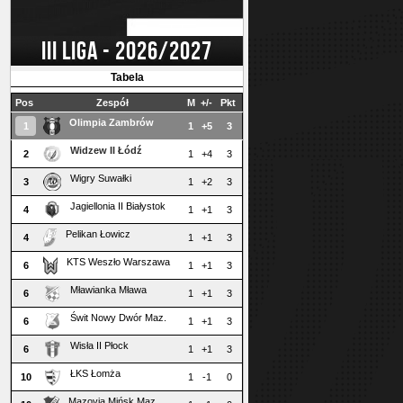
III LIGA - 2026/2027
Tabela
Pos
Zespół
M
+/-
Pkt
Olimpia Zambrów
1
1
+5
3
Widzew II Łódź
2
1
+4
3
Wigry Suwałki
3
1
+2
3
Jagiellonia II Białystok
4
1
+1
3
Pelikan Łowicz
4
1
+1
3
KTS Weszło Warszawa
6
1
+1
3
Mławianka Mława
6
1
+1
3
Świt Nowy Dwór Maz.
6
1
+1
3
Wisła II Płock
6
1
+1
3
ŁKS Łomża
10
1
-1
0
Mazovia Mińsk Maz.