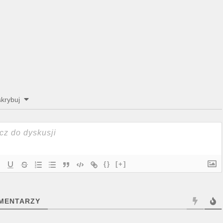
krybuj
{}
[+]
MENTARZY