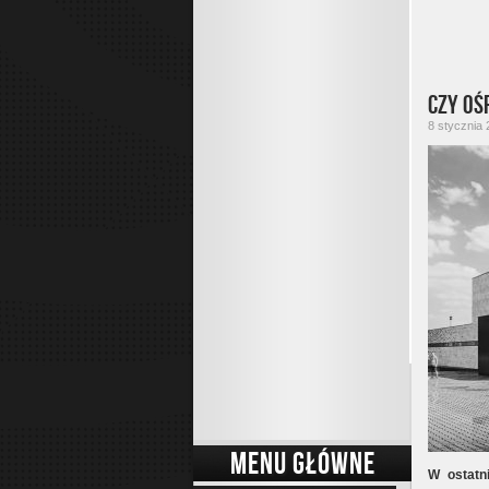
Czy oś
8 stycznia 
MENU GŁÓWNE
W ostatn