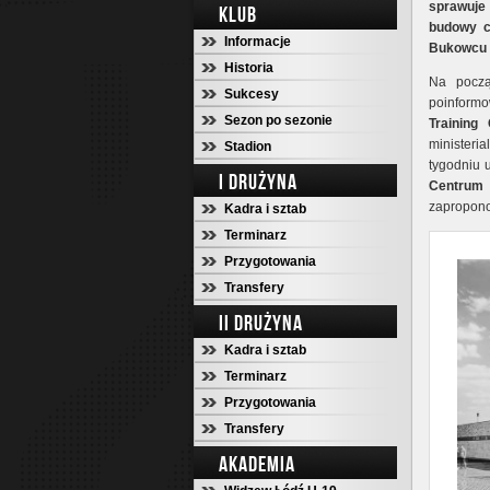
sprawuje
KLUB
budowy c
Informacje
Bukowcu 
Historia
Na począ
Sukcesy
poinformo
Sezon po sezonie
Training 
ministeri
Stadion
tygodniu 
I DRUŻYNA
Centrum 
zapropono
Kadra i sztab
Terminarz
Przygotowania
Transfery
II DRUŻYNA
Kadra i sztab
Terminarz
Przygotowania
Transfery
AKADEMIA