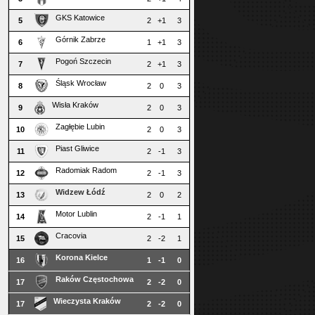
GKS Katowice
5
2
+1
3
Górnik Zabrze
6
1
+1
3
Pogoń Szczecin
7
2
+1
3
Śląsk Wrocław
8
2
0
3
Wisła Kraków
9
2
0
3
Zagłębie Lubin
10
2
0
3
Piast Gliwice
11
2
-1
3
Radomiak Radom
12
2
-1
3
Widzew Łódź
13
2
0
2
Motor Lublin
14
2
-1
1
Cracovia
15
2
-2
1
Korona Kielce
16
1
-1
0
Raków Częstochowa
17
2
-2
0
Wieczysta Kraków
17
2
-2
0