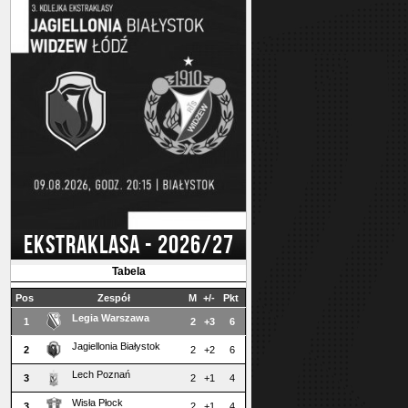
EKSTRAKLASA - 2026/27
Tabela
Pos
Zespół
M
+/-
Pkt
Legia Warszawa
1
2
+3
6
Jagiellonia Białystok
2
2
+2
6
Lech Poznań
3
2
+1
4
Wisła Płock
3
2
+1
4