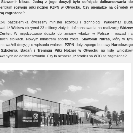
 Sławomir Nitras. Jedną z jego decyzji było cofnięcie dofinansowania do
entrum rozwoju piłki nożnej PZPN w Otwocku. Czy pieniądze na ośrodek w
są zagrożone?
tku października ówczesny minister rozwoju i technologii
Waldemar Buda
wał, iż
Widzew
otrzymał 23 miliony złotych dofinansowania na realizację
Widzew
Center.
W międzyczasie doszło do zmiany władzy w
Polsce
i roszad na
alnych stołkach. Nowym ministrem sportu został
Sławomir Nitras,
który w tym
unieważnił decyzję o wpisaniu wniosku
PZPN
dotyczącego budowy
Narodowego
Szkolenia, Badań i Treningu Piłki Nożnej w Otwocku
na listę wniosków
wanych do dofinansowania. Czy to oznacza, iż środku na
WTC
są zagrożone?