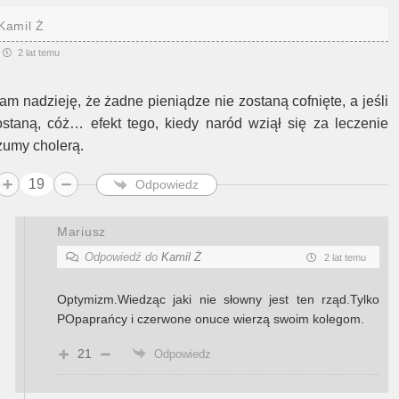
Kamil Ż
2 lat temu
am nadzieję, że żadne pieniądze nie zostaną cofnięte, a jeśli
ostaną, cóż… efekt tego, kiedy naród wziął się za leczenie
żumy cholerą.
19
Odpowiedz
Mariusz
Odpowiedź do
Kamil Ż
2 lat temu
Optymizm.Wiedząc jaki nie słowny jest ten rząd.Tylko
POpaprańcy i czerwone onuce wierzą swoim kolegom.
21
Odpowiedz