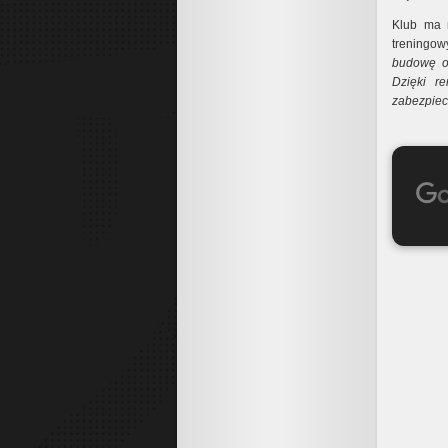
Klub ma 
treningow
budowę oś
Dzięki r
zabezpiec