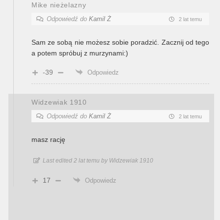
Mike nieżelazny
Odpowiedź do
Kamil Ż
2 lat temu
Sam ze sobą nie możesz sobie poradzić. Zacznij od tego
a potem spróbuj z murzynami:)
-39
Odpowiedz
Widzewiak 1910
Odpowiedź do
Kamil Ż
2 lat temu
masz rację
Last edited 2 lat temu by Widzewiak 1910
17
Odpowiedz