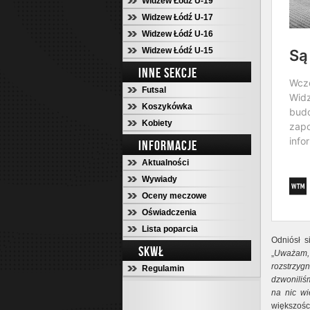
Widzew Łódź U-19
Widzew Łódź U-17
Widzew Łódź U-16
Widzew Łódź U-15
INNE SEKCJE
Futsal
Koszykówka
Kobiety
INFORMACJE
Aktualności
Wywiady
Oceny meczowe
Oświadczenia
Lista poparcia
Odniósł s
SKWŁ
„
Uważam, 
rozstrzyg
Regulamin
dzwoniliś
na nic wi
większośc