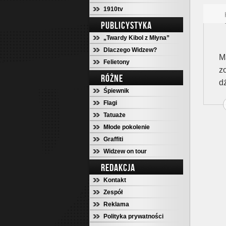
1910tv
PUBLICYSTYKA
„Twardy Kibol z Młyna”
Dlaczego Widzew?
M
Felietony
z
RÓŻNE
d
Śpiewnik
Flagi
Tatuaże
Młode pokolenie
Graffiti
Widzew on tour
REDAKCJA
Kontakt
Zespół
Reklama
Polityka prywatności