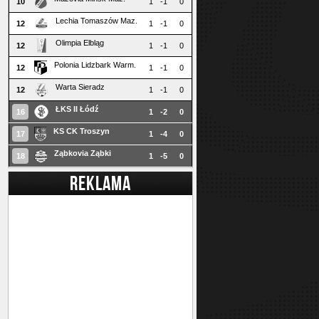
10
1
-1
0
Lechia Tomaszów Maz.
12
1
-1
0
Olimpia Elbląg
12
1
-1
0
Polonia Lidzbark Warm.
12
1
-1
0
Warta Sieradz
12
1
-1
0
ŁKS II Łódź
16
1
-2
0
KS CK Troszyn
17
1
-4
0
Ząbkovia Ząbki
18
1
-5
0
REKLAMA