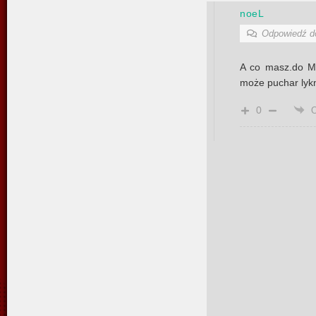
noeL
Odpowiedź 
A co masz.do Ma
może puchar lyk
0