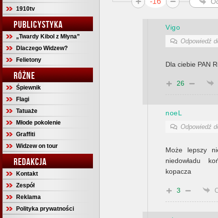
-16
O
1910tv
PUBLICYSTYKA
Vigo
„Twardy Kibol z Młyna”
Odpowiedź 
Dlaczego Widzew?
Felietony
Dla ciebie PAN R
RÓŻNE
26
Śpiewnik
Flagi
Tatuaże
noeL
Młode pokolenie
Odpowiedź 
Graffiti
Widzew on tour
Może lepszy ni
REDAKCJA
niedowładu ko
kopacza
Kontakt
Zespół
3
Reklama
Polityka prywatności