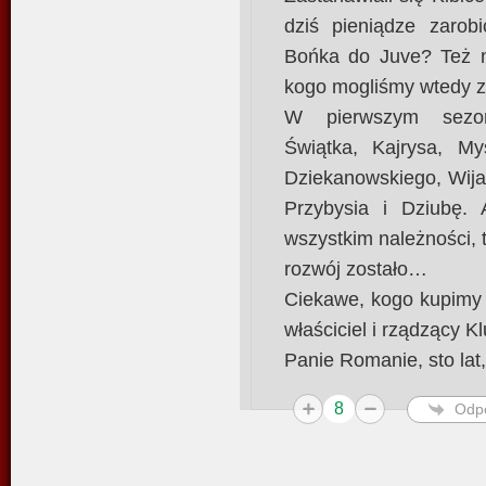
dziś pieniądze zarob
Bońka do Juve? Też n
kogo mogliśmy wtedy z
W pierwszym sezo
Świątka, Kajrysa, M
Dziekanowskiego, Wija
Przybysia i Dziubę. 
wszystkim należności, 
rozwój zostało…
Ciekawe, kogo kupimy 
właściciel i rządzący K
Panie Romanie, sto lat
8
Odp