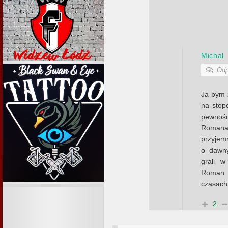
Michał
Odp
Ja bym 
na stope
pewnoś
Roman
przyjemn
o dawny
grali w
Roman 
czasach
2