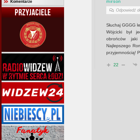
mirson
Komentarze
PRZYJACIELE
Odpowiedź 
Słuchaj GGGG lep
Wójcicki był 
obrońców jak
Najlepszego Rom
przyjemnością! P
22