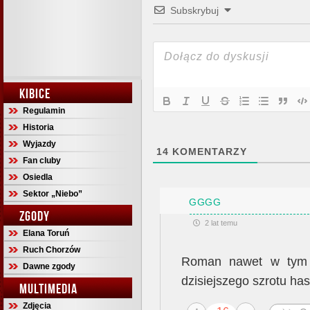
Subskrybuj
KIBICE
Regulamin
Historia
Wyjazdy
14
KOMENTARZY
Fan cluby
Osiedla
Sektor „Niebo”
GGGG
ZGODY
2 lat temu
Elana Toruń
Ruch Chorzów
Roman nawet w tym w
Dawne zgody
dzisiejszego szrotu h
MULTIMEDIA
Zdjęcia