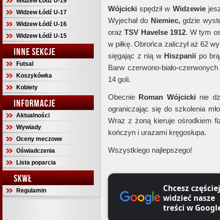
Widzew Łódź U-19
Wójcicki
spędził w
Widzewie
jesz
Widzew Łódź U-17
Wyjechał do
Niemiec,
gdzie wyst
Widzew Łódź U-16
oraz
TSV Havelse 1912
. W tym os
Widzew Łódź U-15
w piłkę. Obrońca zaliczył aż 62 w
INNE SEKCJE
sięgając z nią w
Hiszpanii
po brą
Futsal
Barw czerwono-biało-czerwonych 
Koszykówka
14 goli.
Kobiety
Obecnie
Roman Wójcicki
nie dz
INFORMACJE
ograniczając się do szkolenia mł
Aktualności
Wraz z żoną kieruje ośrodkiem fiz
Wywiady
kończyn i urazami kręgosłupa.
Oceny meczowe
Wszystkiego najlepszego!
Oświadczenia
Lista poparcia
SKWŁ
Chcesz częście
Regulamin
widzieć nasze
treści w Googl