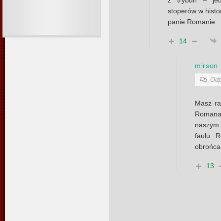
z trybun – jed
stoperów w histo
panie Romanie
14
mirson
Odp
Masz ra
Romana 
naszym 
faulu 
obrońca
13