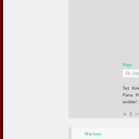
Vigo
Odp
Też Kol
Pana R
wróble! ;
5
Mariusz