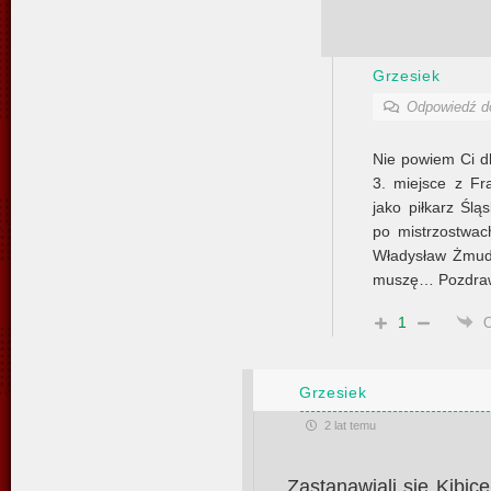
Grzesiek
Odpowiedź 
Nie powiem Ci dl
3. miejsce z Fr
jako piłkarz Śl
po mistrzostwa
Władysław Żmuda
muszę… Pozdra
1
Grzesiek
2 lat temu
Zastanawiali się Kibice