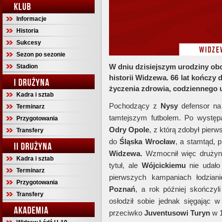
KLUB
Informacje
Historia
Sukcesy
Sezon po sezonie
W dniu dzisiejszym urodziny ob
Stadion
historii Widzewa. 66 lat kończy
I DRUŻYNA
życzenia zdrowia, codziennego 
Kadra i sztab
Pochodzący z
Nysy
defensor na 
Terminarz
tamtejszym futbolem. Po wystę
Przygotowania
Odry Opole
, z którą zdobył pier
Transfery
do
Śląska Wrocław
, a stamtąd, 
II DRUŻYNA
Widzewa.
Wzmocnił więc drużynę,
Kadra i sztab
tytuł, ale
Wójcickiemu
nie udało
Terminarz
pierwszych kampaniach łodzian
Przygotowania
Poznań
, a rok później skończy
Transfery
osłodził sobie jednak sięgając
AKADEMIA
przeciwko
Juventusowi Turyn
w 1