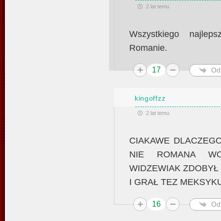
2 lat temu
Wszystkiego najlep
Romanie.
17
Od
kingoffzz
2 lat temu
CIAKAWE DLACZEGO
NIE ROMANA WO
WIDZEWIAK ZDOBYŁ 
I GRAŁ TEZ MEKSYKU
16
Od