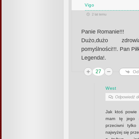
Vigo
2 lat temu
Panie Romanie!!!
Dużo,dużo zdrowi
pomyślności!!!. Pan Pi
Legenda!.
27
Od
West
Odpowiedź 
Jak ktoś powie
mam tę jego s
przeciwni tylko
najwyżej się prze