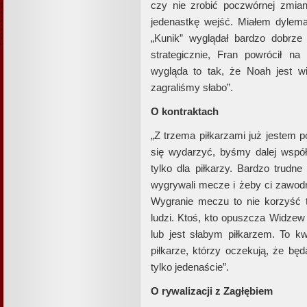
czy nie zrobić poczwórnej zmia
jedenastkę wejść. Miałem dylem
„Kunik” wyglądał bardzo dobrz
strategicznie, Fran powrócił na
wygląda to tak, że Noah jest w
zagraliśmy słabo”.
O kontraktach
„Z trzema piłkarzami już jestem 
się wydarzyć, byśmy dalej współ
tylko dla piłkarzy. Bardzo trud
wygrywali mecze i żeby ci zawodni
Wygranie meczu to nie korzyść t
ludzi. Ktoś, kto opuszcza Widzew 
lub jest słabym piłkarzem. To kw
piłkarze, którzy oczekują, że b
tylko jedenaście”.
O rywalizacji z Zagłębiem