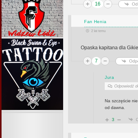
16
Od
Fan Henia
2 lat temu
Opaska kapitana dla Gik
7
Odp
Jura
Odpowiedź 
Na szczęście ni
od dawna.
3