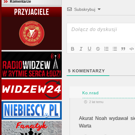
Komentarze
Subskrybuj
PRZYJACIELE
5
KOMENTARZY
Ko.nrad
2 lat temu
Akurat Noah wydawał si
Warta