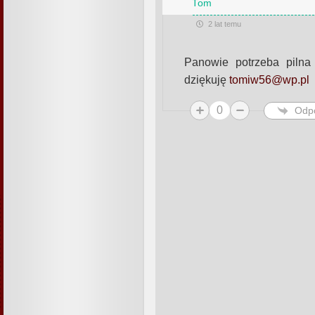
Tom
2 lat temu
Panowie potrzeba piln
dziękuję
tomiw56@wp.pl
0
Odp