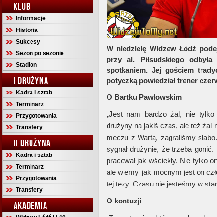
KLUB
Informacje
Historia
Sukcesy
W niedzielę Widzew Łódź podej
Sezon po sezonie
przy al. Piłsudskiego odbyła
Stadion
spotkaniem. Jej gościem trady
I DRUŻYNA
potyczką powiedział trener cze
Kadra i sztab
O Bartku Pawłowskim
Terminarz
„Jest nam bardzo żal, nie tylko
Przygotowania
drużyny na jakiś czas, ale też ża
Transfery
meczu z Wartą, zagraliśmy słabo. 
II DRUŻYNA
sygnał drużynie, że trzeba gonić.
Kadra i sztab
pracował jak wściekły. Nie tylko o
Terminarz
ale wiemy, jak mocnym jest on czł
Przygotowania
tej tezy. Czasu nie jesteśmy w sta
Transfery
O kontuzji
AKADEMIA