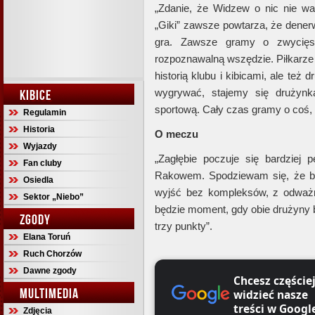
„Zdanie, że Widzew o nic nie walc
„Giki” zawsze powtarza, że denerw
gra. Zawsze gramy o zwycięs
rozpoznawalną wszędzie. Piłkarze 
historią klubu i kibicami, ale też
wygrywać, stajemy się druży
KIBICE
sportową. Cały czas gramy o coś, 
Regulamin
Historia
O meczu
Wyjazdy
„Zagłębie poczuje się bardziej 
Fan cluby
Rakowem. Spodziewam się, że b
Osiedla
wyjść bez kompleksów, z odważ
Sektor „Niebo”
będzie moment, gdy obie drużyny 
ZGODY
trzy punkty”.
Elana Toruń
Ruch Chorzów
Dawne zgody
Chcesz częście
MULTIMEDIA
widzieć nasze
treści w Googl
Zdjęcia