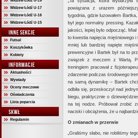
„Ta sytuacja, która wydarzyła
Widzew Łódź U-19
powiązana z urazem późniejs
Widzew Łódź U-17
tygodnia, gdzie luzowałem Bartka,
Widzew Łódź U-16
był jego normalny pressing. Kazał
Widzew Łódź U-15
jakości, lepiej było odpocząć. Mia
INNE SEKCJE
to kwestia napięcia mięśniowego i
Futsal
mniej lub bardziej napięte mię
Koszykówka
prewencyjne i Bartek był na to pr
Kobiety
związek z meczem z Wartą. Pot
INFORMACJE
treningiem pracował z fizjoterape
Aktualności
zdarzenie podczas środowego trenin
Wywiady
na samą dynamikę – Bartek chcia
Oceny meczowe
odbiła się, przeskoczył nad jedny
Oświadczenia
biegu, praktycznie o dziewięćdzie
Lista poparcia
na tej nodze. Próbował zrobić zw
SKWŁ
naciski i obciążenia, że u najbardzi
Regulamin
O zmianach w przerwie
„Graliśmy słabo, nie robiliśmy teg