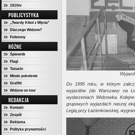
1910tv
PUBLICYSTYKA
„Twardy Kibol z Młyna”
Dlaczego Widzew?
Felietony
RÓŻNE
Śpiewnik
Flagi
Tatuaże
Wyjazd
Młode pokolenie
Graffiti
Do 1995 roku, w którym zalicz
wyjazdów (do Warszawy na Leg
Widzew on tour
wydarzeniach Widzewka. Kolejne 
REDAKCJA
grupowych wyjazdach naszej eki
Kontakt
Legią przy Łazienkowskiej, wygran
Zespół
Reklama
Polityka prywatności