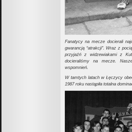
Fanatycy na mecze docierali naj
gwarancją “atrakcji”. Wraz z poc
przyjaźń z widzewiakami z Kut
docieraliśmy na mecze. Nasze
wspomnień.
W tamtych latach w Łęczycy obecn
1987 roku nastąpiła totalna domin