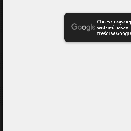
Chcesz częście
widzieć nasze
treści w Googl