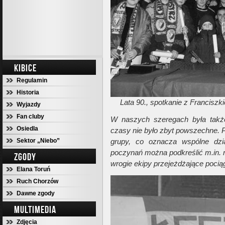
KIBICE
Regulamin
Historia
Lata 90., spotkanie z Francis
Wyjazdy
Fan cluby
W naszych szeregach była takż
Osiedla
czasy nie było zbyt powszechne. P
Sektor „Niebo”
grupy, co oznacza wspólne dzi
poczynań można podkreślić m.in. r
ZGODY
wrogie ekipy przejeżdżające poci
Elana Toruń
Ruch Chorzów
Dawne zgody
MULTIMEDIA
Zdjęcia