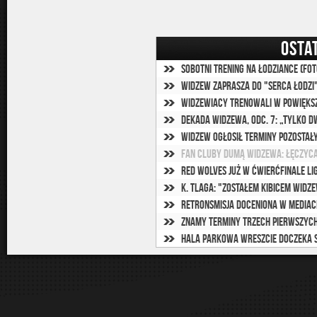
OSTA
Sobotni trening na Łodziance (fot
Widzew zaprasza do "Serca Łodzi"
Widzewiacy trenowali w powięks
Dekada Widzewa, odc. 7: „Tylko 
Widzew ogłosił terminy pozosta
Fan cluby dumą Widzewa: Łęczyc
Red Wolves już w ćwierćfinale Li
K. Tlaga: "Zostałem kibicem Widz
RETROnsmisja doceniona w mediach
Znamy terminy trzech pierwszyc
Hala Parkowa wreszcie doczeka 