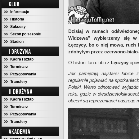
KLUB
Informacje
Historia
Sukcesy
Dzisiaj w ramach odświeżone
Sezon po sezonie
Widzewa” wybierzemy się w 
Stadion
Łęczycy, bo o niej mowa, ruch 
I DRUŻYNA
zdobytym przez czerwono-biało-
Kadra i sztab
O historii fan clubu z
Łęczycy
opow
Terminarz
Jak pamiętają najstarsi kibice
Przygotowania
regularnie pojawiać na spotkania
Transfery
Polski. Warto odnotować wyjaz
II DRUŻYNA
roku, gdzie w dwudziestokilkuoso
Kadra i sztab
obecni są reprezentanci naszego m
Terminarz
Przygotowania
Transfery
AKADEMIA