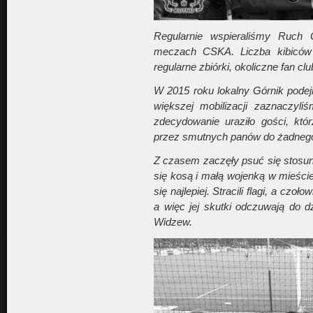
Regularnie wspieraliśmy Ruch 
meczach CSKA. Liczba kibiców 
regularne zbiórki, okoliczne fan c
W 2015 roku lokalny Górnik pode
większej mobilizacji zaznaczyl
zdecydowanie uraziło gości, któ
przez smutnych panów do żadnego s
Z czasem zaczęły psuć się stosun
się kosą i małą wojenką w mieście
się najlepiej. Stracili flagi, a czo
a więc jej skutki odczuwają do 
Widzew.