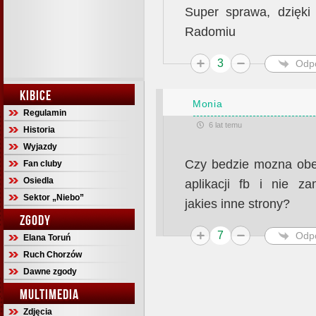
Super sprawa, dzięki 
Radomiu
3
Odp
KIBICE
Monia
Regulamin
6 lat temu
Historia
Wyjazdy
Czy bedzie mozna obe
Fan cluby
Osiedla
aplikacji fb i nie za
Sektor „Niebo”
jakies inne strony?
ZGODY
7
Odp
Elana Toruń
Ruch Chorzów
Dawne zgody
MULTIMEDIA
Zdjęcia