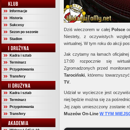
KLUB
Informacje
Historia
Sukcesy
Dziś wieczorem w całej
Polsce
od
Sezon po sezonie
Niestety, z oczywistych wzglę
Stadion
wirtualnej. W tym roku do akcji po
I DRUŻYNA
Jak czytamy na łamach oficjalnej
Kadra i sztab
17:00 rozpocznie się wirtu
Terminarz
Zgromadzonych przed monitorami
Przygotowania
Tarociński
, któremu towarzyszyć
Transfery
TV
.
II DRUŻYNA
Udział w wycieczce jest oczywiś
Kadra i sztab
niej będzie można się za pośredni
Terminarz
Jej zapis umieszczony zostanie ró
Przygotowania
Muzeów On-Line
W TYM MIEJS
Transfery
AKADEMIA