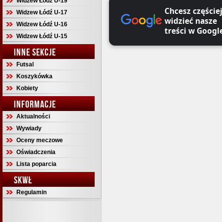
Widzew Łódź U-19
Chcesz częście
Widzew Łódź U-17
widzieć nasze
Widzew Łódź U-16
treści w Googl
Widzew Łódź U-15
INNE SEKCJE
Futsal
Koszykówka
Kobiety
INFORMACJE
Aktualności
Wywiady
Oceny meczowe
Oświadczenia
Lista poparcia
SKWŁ
Regulamin