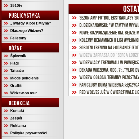
1910tv
OSTA
PUBLICYSTYKA
Sezon Amp Futbol Ekstraklasy s
„Twardy Kibol z Młyna”
D. Dziekanowski: "W tamtym wywia
Dlaczego Widzew?
Nowe rozporządzenie RM. Będzie m
Felietony
Kolejny beniaminek II ligi wyłoni
RÓŻNE
Sobotni trening na Łodziance (fot
Widzew zaprasza do "Serca Łodzi"
Śpiewnik
Widzewiacy trenowali w powięks
Flagi
Dekada Widzewa, odc. 7: „Tylko 
Tatuaże
Widzew ogłosił terminy pozosta
Młode pokolenie
Fan cluby dumą Widzewa: Łęczyc
Graffiti
Red Wolves już w ćwierćfinale Li
Widzew on tour
REDAKCJA
Kontakt
Zespół
Reklama
Polityka prywatności