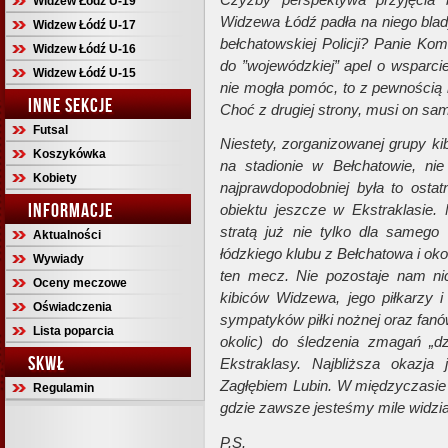
Widzew Łódź U-19
Widzewa Łódź padła na niego blad
Widzew Łódź U-17
bełchatowskiej Policji? Panie Kom
Widzew Łódź U-16
do ”wojewódzkiej” apel o wsparci
Widzew Łódź U-15
nie mogła pomóc, to z pewnością 
INNE SEKCJE
Choć z drugiej strony, musi on sa
Futsal
Niestety, zorganizowanej grupy k
Koszykówka
na stadionie w Bełchatowie, ni
Kobiety
najprawdopodobniej była to osta
INFORMACJE
obiektu jeszcze w Ekstraklasie
stratą już nie tylko dla samego 
Aktualności
łódzkiego klubu z Bełchatowa i okol
Wywiady
ten mecz. Nie pozostaje nam ni
Oceny meczowe
kibiców Widzewa, jego piłkarzy i
Oświadczenia
sympatyków piłki nożnej oraz fanów
Lista poparcia
okolic) do śledzenia zmagań „
SKWŁ
Ekstraklasy. Najbliższa okazj
Zagłębiem Lubin. W międzyczasie
Regulamin
gdzie zawsze jesteśmy mile widzia
P.S.