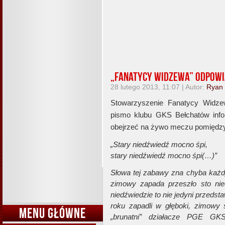
„Fanatycy Widzewa” odpowi
28 lutego 2013, 11:07 | Autor:
Ryan
Stowarzyszenie Fanatycy Widze
pismo klubu GKS Bełchatów infor
obejrzeć na żywo meczu pomiędzy w
„Stary niedźwiedź mocno śpi,
stary niedźwiedź mocno śpi(…)”
Słowa tej zabawy zna chyba każd
zimowy zapada przeszło sto nied
niedźwiedzie to nie jedyni przedst
roku zapadli w głęboki, zimowy 
MENU GŁÓWNE
„brunatni” działacze PGE GK