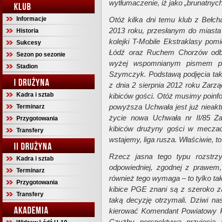
wytłumaczenie, iż jako „brunatnyc
KLUB
Informacje
Otóż kilka dni temu klub z Bełc
2013 roku, przesłanym do miasta
Historia
kolejki T-Mobile Ekstraklasy 
Sukcesy
Łódź oraz Ruchem Chorzów odbę
Sezon po sezonie
wyżej wspomnianym pismem pod
Stadion
Szymczyk. Podstawą podjęcia taki
I DRUŻYNA
z dnia 2 sierpnia 2012 roku Zar
Kadra i sztab
kibiców gości. Otóż musimy poinf
powyższa Uchwała jest już nieakt
Terminarz
życie nowa Uchwała nr II/85 Z
Przygotowania
kibiców drużyny gości w meczach
Transfery
wstajemy, liga rusza. Właściwie, to
II DRUŻYNA
Rzecz jasna tego typu rozstrz
Kadra i sztab
odpowiedniej, zgodnej z prawem,
Terminarz
również tego wymaga – to tylko ta
Przygotowania
kibice PGE znani są z szeroko za
Transfery
taką decyzję otrzymali. Dziwi nas
AKADEMIA
kierować Komendant Powiatowy Po
Czyżby perspektywa przyjęcia b