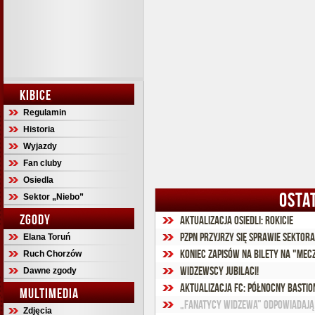
KIBICE
Regulamin
Historia
Wyjazdy
Fan cluby
Osiedla
OSTA
Sektor „Niebo”
ZGODY
Aktualizacja osiedli: Rokicie
PZPN przyjrzy się sprawie sektor
Elana Toruń
Koniec zapisów na bilety na "mecz
Ruch Chorzów
Widzewscy jubilaci!
Dawne zgody
Aktualizacja FC: Północny Basti
MULTIMEDIA
„Fanatycy Widzewa” odpowiadają
Zdjęcia