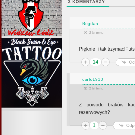
2
KOMENTARZY
Bogdan
2 lat temu
Pięknie ,i tak trzymać!Fu
14
Od
carlo1910
2 lat temu
Z powodu braków kadr
rezerwowych?
1
Odp