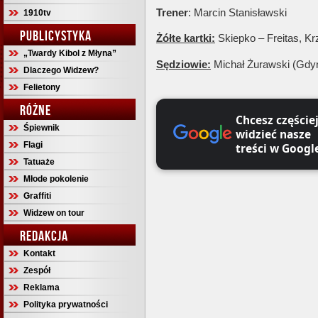
Trener
: Marcin Stanisławski
1910tv
PUBLICYSTYKA
Żółte kartki:
Skiepko – Freitas, K
„Twardy Kibol z Młyna”
Sędziowie:
Michał Żurawski (Gdyn
Dlaczego Widzew?
Felietony
RÓŻNE
Chcesz częście
Śpiewnik
widzieć nasze
Flagi
treści w Googl
Tatuaże
Młode pokolenie
Graffiti
Widzew on tour
REDAKCJA
Kontakt
Zespół
Reklama
Polityka prywatności