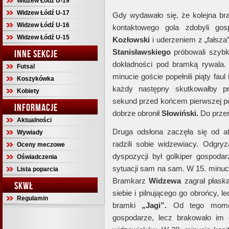
Widzew Łódź U-19
Widzew Łódź U-17
Gdy wydawało się, że kolejna br
Widzew Łódź U-16
kontaktowego gola zdobyli go
Widzew Łódź U-15
Kozłowski
i uderzeniem z „fałsza
Stanisławskiego
próbowali szybk
INNE SEKCJE
dokładności pod bramką rywala.
Futsal
minucie goście popełnili piąty fau
Koszykówka
każdy następny skutkowałby p
Kobiety
sekund przed końcem pierwszej poł
INFORMACJE
dobrze obronił
Słowiński.
Do przer
Aktualności
Druga odsłona zaczęła się od 
Wywiady
radzili sobie widzewiacy. Odgryz
Oceny meczowe
dyspozycji był golkiper gospodar
Oświadczenia
sytuacji sam na sam. W 15. minuci
Lista poparcia
Bramkarz
Widzewa
zagrał płask
SKWŁ
siebie i pilnującego go obrońcy, 
Regulamin
bramki
„Jagi”.
Od tego momen
gospodarze, lecz brakowało im 