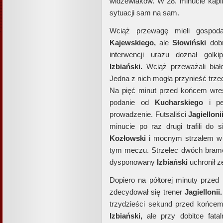
widzewiaków. W 28. minucie kapi
sytuacji sam na sam.
Wciąż przewagę mieli gospoda
Kajewskiego,
ale
Słowiński
dobr
interwencji urazu doznał golk
Izbiański.
Wciąż przeważali biało
Jedna z nich mogła przynieść trzec
Na pięć minut przed końcem wreszc
podanie od
Kucharskiego
i pe
prowadzenie. Futsaliści
Jagielloni
minucie po raz drugi trafili do s
Kozłowski
i mocnym strzałem w 
tym meczu. Strzelec dwóch bramek
dysponowany
Izbiański
uchronił ze
Dopiero na półtorej minuty prz
zdecydował się trener
Jagiellonii.
trzydzieści sekund przed końcem
Izbiański,
ale przy dobitce fatal