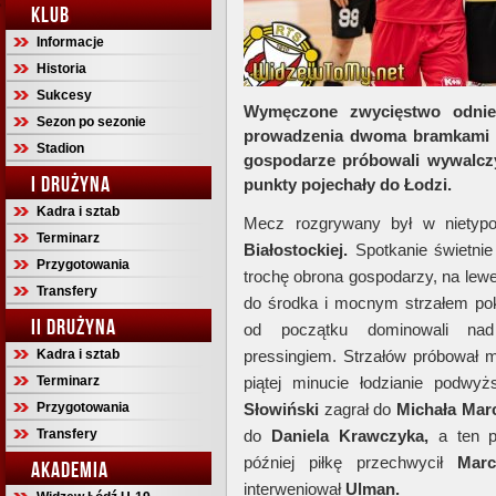
KLUB
Informacje
Historia
Sukcesy
Wymęczone zwycięstwo odnieśl
Sezon po sezonie
prowadzenia dwoma bramkami po
Stadion
gospodarze próbowali wywalczy
I DRUŻYNA
punkty pojechały do Łodzi.
Kadra i sztab
Mecz rozgrywany był w nietypo
Terminarz
Białostockiej.
Spotkanie świetnie
Przygotowania
trochę obrona gospodarzy, na lewe
Transfery
do środka i mocnym strzałem p
II DRUŻYNA
od początku dominowali na
Kadra i sztab
pressingiem. Strzałów próbował m
Terminarz
piątej minucie łodzianie podwy
Przygotowania
Słowiński
zagrał do
Michała
Marc
Transfery
do
Daniela Krawczyka,
a ten p
później piłkę przechwycił
Marc
AKADEMIA
interweniował
Ulman.