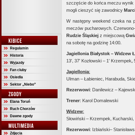
szczęście do końca meczu wynik ni
mogli cieszyć się zawodnicy
Marc
W następny weekend czeka na p
meczów pucharowych. Czerwono-bi
Rudzie Śląskiej
z miejscową
Gwi
KIBICE
na sobotę na godzinę 14:00.
Regulamin
Jagiellonia Białystok – Widzew Ł
Historia
13′, 37′ Kozłowski – 1′ Krzempek
,
5
Wyjazdy
Fan cluby
Jagiellonia
:
Osiedla
Ulman – Łabieniec, Harabuda, Skie
Sektor „Niebo”
Rezerwowi
: Danilewicz – Kajewsk
ZGODY
Trener
: Karol Domalewski
Elana Toruń
Ruch Chorzów
Widzew
:
Dawne zgody
Słowiński – Krzempek, Kucharski, 
MULTIMEDIA
Rezerwowi
: Izbiański– Stanisław
Zdjęcia