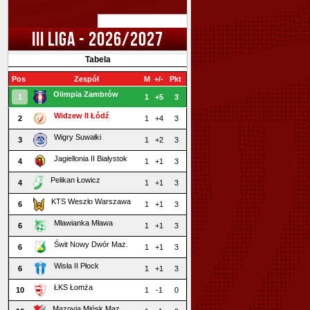
III LIGA - 2026/2027
Tabela
Pos
Zespół
M
+/-
Pkt
Olimpia Zambrów
1
1
+5
3
Widzew II Łódź
2
1
+4
3
Wigry Suwałki
3
1
+2
3
Jagiellonia II Białystok
4
1
+1
3
Pelikan Łowicz
4
1
+1
3
KTS Weszło Warszawa
6
1
+1
3
Mławianka Mława
6
1
+1
3
Świt Nowy Dwór Maz.
6
1
+1
3
Wisła II Płock
6
1
+1
3
ŁKS Łomża
10
1
-1
0
Mazovia Mińsk Maz.