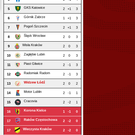
GKS Katowice
5
2
+1
3
Górnik Zabrze
6
1
+1
3
Pogoń Szczecin
7
2
+1
3
Śląsk Wrocław
8
2
0
3
Wisła Kraków
9
2
0
3
Zagłębie Lubin
10
2
0
3
Piast Gliwice
11
2
-1
3
Radomiak Radom
12
2
-1
3
Widzew Łódź
13
2
0
2
Motor Lublin
14
2
-1
1
Cracovia
15
2
-2
1
Korona Kielce
16
1
-1
0
Raków Częstochowa
17
2
-2
0
Wieczysta Kraków
17
2
-2
0