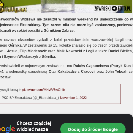
zawodników Widzewa nie zasłużył w miniony weekend na umieszczenie go w
j jedenastce Ekstraklasy. Tym razem nikt nie może być zaskoczony, ponieważ
 doznali wysokiej porażki z Górnikiem Zabrze.
w oczach ekspertów zyskali z kolei przedstawiciele warszawskiej
Legii
oraz
kiego
Górnika.
W zestawieniu za 15. kolejkę znalazło się po trzech przedstawicieli
ów –
Josue, Filip Mladenović
oraz
Maik Nawrocki
z
Legii
a także
Daniel Bielica,
a
i
Szymon Włodarczyk
z
Górnika.
edstawicieli w najnowszym zestawieniu ma
Raków Częstochowa (Patryk Kun
i
r),
a jedenastkę uzupełniają
Otar Kakabadze
z
Cracovii
oraz
John Yeboah
ze
rocław.
łysnęli formą ✨
pic.twitter.com/MNWV6wOhlb
 PKO BP Ekstraklasa (@_Ekstraklasa_)
November 1, 2022
Chcesz częściej
widzieć nasze
Dodaj do źródeł Google