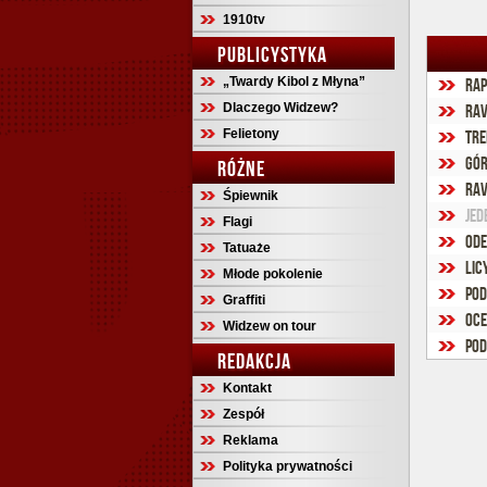
1910tv
PUBLICYSTYKA
„Twardy Kibol z Młyna”
Rap
Dlaczego Widzew?
Rav
Felietony
Tre
Gór
RÓŻNE
Rav
Śpiewnik
Jed
Flagi
Ode
Tatuaże
Lic
Młode pokolenie
Pod
Graffiti
Oce
Widzew on tour
Pod
REDAKCJA
Kontakt
Zespół
Reklama
Polityka prywatności