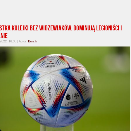
stka kolejki bez widzewiaków. Dominują legioniści i
nie
 2022, 16:38 | Autor:
Bercik