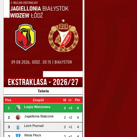
EKSTRAKLASA - 2026/27
Tabela
Pos
Zespół
M
+/-
Pkt
Legia Warszawa
1
2
+3
6
Jagiellonia Białystok
2
2
+2
6
Lech Poznań
3
2
+1
4
Wisła Płock
3
2
+1
4