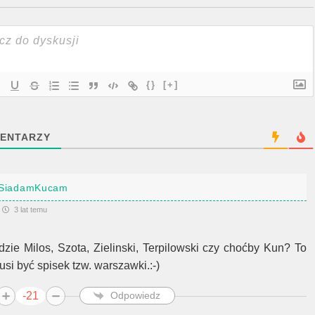
{}
[+]
ENTARZY
SiadamKucam
3 lat temu
dzie Milos, Szota, Zielinski, Terpilowski czy choćby Kun? To
usi być spisek tzw. warszawki.:-)
-21
Odpowiedz