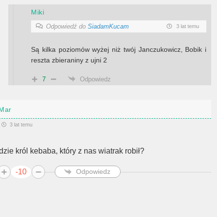
Miki
Odpowiedź do
SiadamKucam
3 lat temu
Są kilka poziomów wyżej niż twój Janczukowicz, Bobik i
reszta zbieraniny z ujni 2
7
Odpowiedz
Mar
3 lat temu
zie król kebaba, który z nas wiatrak robił?
-10
Odpowiedz