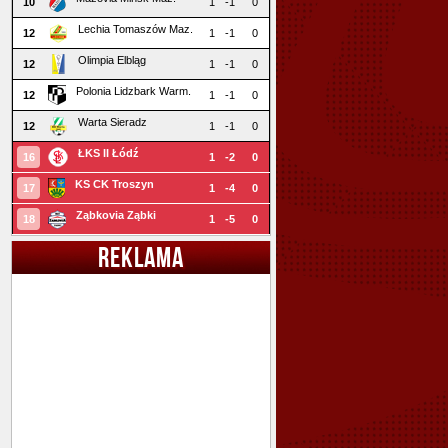
10
1
-1
0
Lechia Tomaszów Maz.
12
1
-1
0
Olimpia Elbląg
12
1
-1
0
Polonia Lidzbark Warm.
12
1
-1
0
Warta Sieradz
12
1
-1
0
ŁKS II Łódź
16
1
-2
0
KS CK Troszyn
17
1
-4
0
Ząbkovia Ząbki
18
1
-5
0
REKLAMA