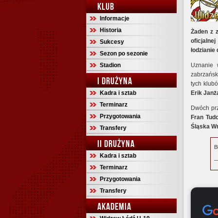
KLUB
Informacje
Historia
Żaden z 
oficjalne
Sukcesy
łodzianie
Sezon po sezonie
Stadion
Uznanie 
zabrzańs
I DRUŻYNA
tych klub
Kadra i sztab
Erik Janż
Terminarz
Dwóch prz
Przygotowania
Fran Tudo
Śląska W
Transfery
II DRUŻYNA
B
Kadra i sztab
—
Terminarz
Przygotowania
Transfery
AKADEMIA