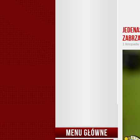
Jedena
zabrza
1 listopada
MENU GŁÓWNE