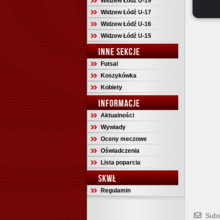
Widzew Łódź U-19
Widzew Łódź U-17
Widzew Łódź U-16
Widzew Łódź U-15
INNE SEKCJE
Futsal
Koszykówka
Kobiety
INFORMACJE
Aktualności
Wywiady
Oceny meczowe
Oświadczenia
Lista poparcia
SKWŁ
Regulamin
Subs