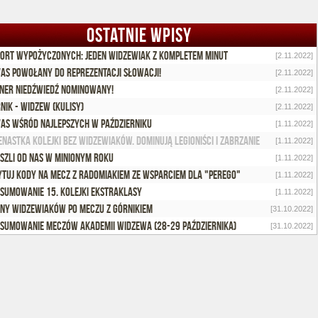
OSTATNIE WPISY
ort wypożyczonych: Jeden widzewiak z kompletem minut
[2.11.2022]
as powołany do reprezentacji Słowacji!
[2.11.2022]
ner Niedźwiedź nominowany!
[2.11.2022]
nik - Widzew (kulisy)
[2.11.2022]
as wśród najlepszych w październiku
[1.11.2022]
enastka kolejki bez widzewiaków. Dominują legioniści i zabrzanie
[1.11.2022]
szli od nas w minionym roku
[1.11.2022]
ytuj kody na mecz z Radomiakiem ze wsparciem dla "Perego"
[1.11.2022]
sumowanie 15. kolejki Ekstraklasy
[1.11.2022]
ny widzewiaków po meczu z Górnikiem
[31.10.2022]
sumowanie meczów Akademii Widzewa (28-29 października)
[31.10.2022]