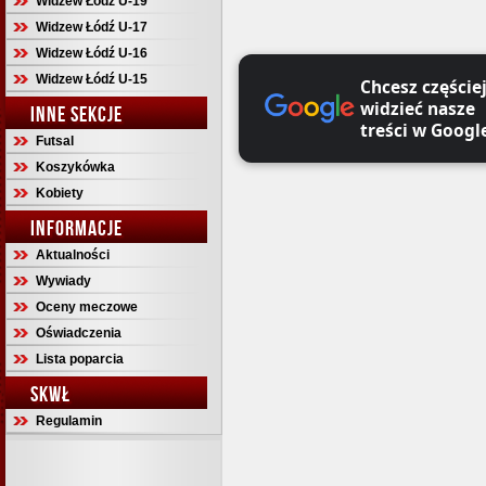
Widzew Łódź U-19
Widzew Łódź U-17
Widzew Łódź U-16
Widzew Łódź U-15
Chcesz częście
widzieć nasze
INNE SEKCJE
treści w Googl
Futsal
Koszykówka
Kobiety
INFORMACJE
Aktualności
Wywiady
Oceny meczowe
Oświadczenia
Lista poparcia
SKWŁ
Regulamin