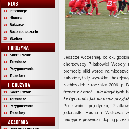
KLUB
Informacje
Historia
Sukcesy
Sezon po sezonie
Stadion
I DRUŻYNA
Kadra i sztab
Jeszcze wcześniej, bo ok. godzin
Terminarz
chorzowscy 7-latkowie! Wesoły
Przygotowania
promocję piłki wśród najmłodszych
Transfery
zakończył się wysokim, hokejow
II DRUŻYNA
Niebieskich z rocznika 2006. p.
trener z Łodzi – nie liczył tych 
Kadra i sztab
że był remis, jak na mecz przyja
Terminarz
Po swoim pojedynku, 7-latkow
Przygotowania
jedenastki Ruchu i Widzewa w 
Transfery
następnie prowadzili doping przez m
AKADEMIA