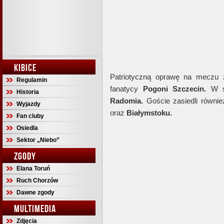
KIBICE
Patriotyczną oprawę na meczu
Regulamin
fanatycy
Pogoni Szczecin.
W se
Historia
Radomia.
Goście zasiedli równi
Wyjazdy
oraz
Białymstoku.
Fan cluby
Osiedla
Sektor „Niebo”
ZGODY
Elana Toruń
Ruch Chorzów
Dawne zgody
MULTIMEDIA
Zdjęcia