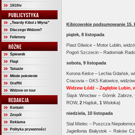
1910tv
PUBLICYSTYKA
„Twardy Kibol z Młyna”
Kibicowskie podsumowanie 15. k
Dlaczego Widzew?
piątek, 8 listopada
Felietony
Piast Gliwice – Motor Lublin, widz
RÓŻNE
Pogoń Szczecin – Radomiak Rad
Śpiewnik
Flagi
sobota, 9 listopada
Tatuaże
Korona Kielce – Lechia Gdańsk, 
Młode pokolenie
Cracovia – GKS Katowice, widzó
Graffiti
Widzew
Łódź
– Zagłębie Lubin, 
Widzew on tour
Śląsk Wrocław – Górnik Zabrze,
REDAKCJA
ROW,
2
Hajduk,
1
Wisłoka)
Kontakt
niedziela, 10 listopada
Zespół
Reklama
Stal Mielec – Puszcza Niepołomic
Polityka prywatności
Jagiellonia Białystok – Raków 