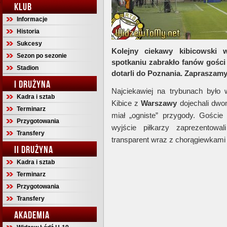
KLUB
Informacje
Historia
Sukcesy
Kolejny ciekawy kibicowski
Sezon po sezonie
spotkaniu zabrakło fanów gości
Stadion
dotarli do Poznania. Zaprasza
I DRUŻYNA
Najciekawiej na trybunach było
Kadra i sztab
Kibice z
Warszawy
dojechali dwo
Terminarz
miał „ogniste” przygody. Gości
Przygotowania
wyjście piłkarzy zaprezentowal
Transfery
transparent wraz z chorągiewkami 
II DRUŻYNA
Kadra i sztab
Terminarz
Przygotowania
Transfery
AKADEMIA