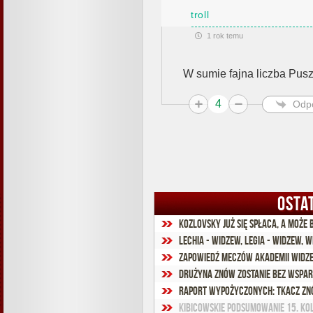
troll
1 rok temu
W sumie fajna liczba Pus
4
Odp
OSTA
Kozlovsky już się spłaca, a może b
Lechia - Widzew, Legia - Widzew, W
Zapowiedź meczów Akademii Widze
Drużyna znów zostanie bez wsparc
Raport wypożyczonych: Tkacz zn
Kibicowskie podsumowanie 15. ko