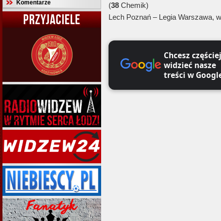
Komentarze
(
38
Chemik)
PRZYJACIELE
Lech Poznań – Legia Warszawa, 
Chcesz częście
widzieć nasze
treści w Googl