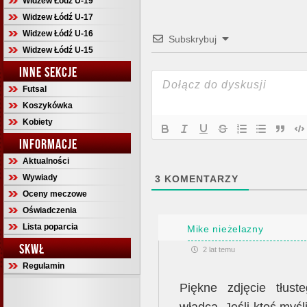
Widzew Łódź U-19
Widzew Łódź U-17
Widzew Łódź U-16
Subskrybuj
Widzew Łódź U-15
INNE SEKCJE
Futsal
Koszykówka
Kobiety
INFORMACJE
Aktualności
Wywiady
3
KOMENTARZY
Oceny meczowe
Oświadczenia
Lista poparcia
Mike nieżelazny
SKWŁ
2 lat temu
Regulamin
Piękne zdjęcie tłust