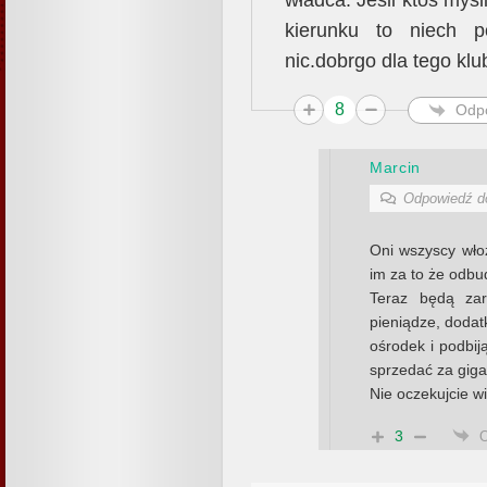
władca. Jeśli ktoś myś
kierunku to niech p
nic.dobrgo dla tego klub
8
Odp
Marcin
Odpowiedź 
Oni wszyscy włoż
im za to że odbu
Teraz będą zar
pieniądze, doda
ośrodek i podbij
sprzedać za gig
Nie oczekujcie w
3