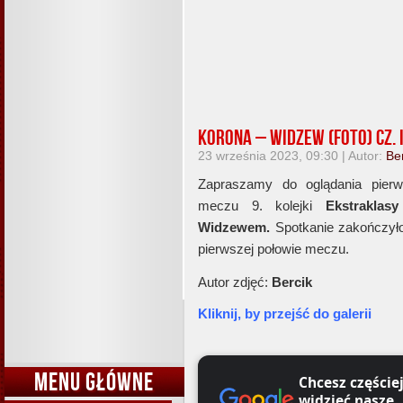
Korona – Widzew (foto) cz. 
23 września 2023, 09:30 | Autor:
Be
Zapraszamy do oglądania pierws
meczu 9. kolejki
Ekstraklasy
Widzewem
.
Spotkanie zakończyło
pierwszej połowie meczu.
Autor zdjęć:
Bercik
Kliknij, by przejść do galerii
MENU GŁÓWNE
Chcesz częście
widzieć nasze