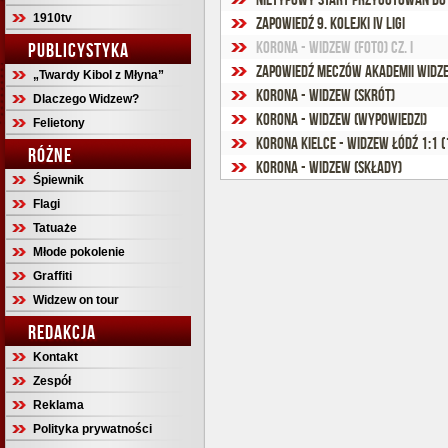
1910tv
Zapowiedź 9. kolejki IV ligi
Korona - Widzew (foto) cz. I
PUBLICYSTYKA
Zapowiedź meczów Akademii Widze
„Twardy Kibol z Młyna”
Korona - Widzew (skrót)
Dlaczego Widzew?
Korona - Widzew (wypowiedzi)
Felietony
Korona Kielce - Widzew Łódź 1:1 (
RÓŻNE
Korona - Widzew (składy)
Śpiewnik
Flagi
Tatuaże
Młode pokolenie
Graffiti
Widzew on tour
REDAKCJA
Kontakt
Zespół
Reklama
Polityka prywatności