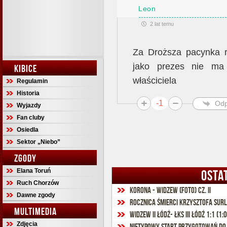
Leon
2 lat temu
Za Droższa pacynka r
jako prezes nie ma
KIBICE
właściciela
Regulamin
Historia
-1
Odp
Wyjazdy
Fan cluby
Osiedla
Sektor „Niebo”
ZGODY
Elana Toruń
OSTA
Ruch Chorzów
Korona - Widzew (foto) cz. II
Dawne zgody
Rocznica śmierci Krzysztofa Surl
MULTIMEDIA
Widzew II Łódź- ŁKS III Łódź 1:1 (1:0
Zdjęcia
Nietypowy start przygotowań do