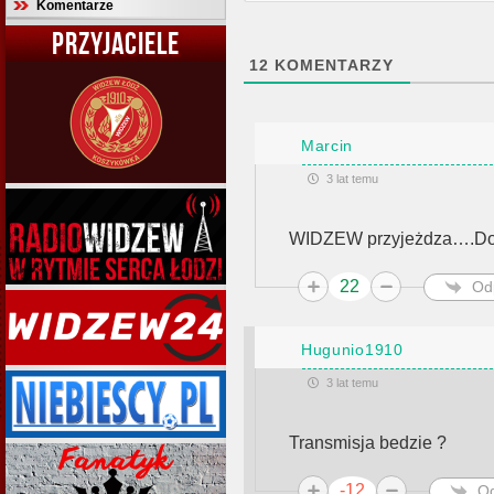
Komentarze
PRZYJACIELE
12
KOMENTARZY
Marcin
3 lat temu
WIDZEW przyjeżdza….Dob
22
Od
Hugunio1910
3 lat temu
Transmisja bedzie ?
-12
O