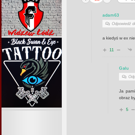
adam63
Odpowiedź 
a kiedyś w ex nie
11
Galu
Odp
Ja pami
obraz by
5