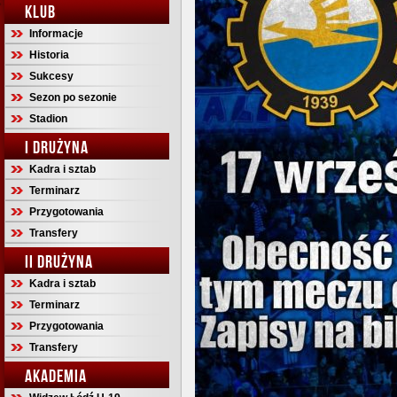
KLUB
Informacje
Historia
Sukcesy
Sezon po sezonie
Stadion
I DRUŻYNA
Kadra i sztab
Terminarz
Przygotowania
Transfery
II DRUŻYNA
Kadra i sztab
Terminarz
Przygotowania
Transfery
AKADEMIA