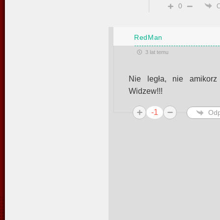
0
RedMan
3 lat temu
Nie legła, nie amikor
Widzew!!!
-1
Odp