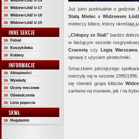
Widzew Łódź U-19
Widzew Łódź U-17
Już jutro punktualnie o godzinie
Widzew Łódź U-16
Stalą Mielec
a
Widzewem Łódź
Widzew Łódź U-15
mieleccy kibice, którzy określają j
INNE SEKCJE
„Chłopcy ze Stali”
bardzo dobrze
Futsal
w bieżącym sezonie rozgrywkowy
Koszykówka
Cracovią
czy
Legią Warszawa.
Kobiety
oprawę z użyciem pirotechniki.
INFORMACJE
Smaczkiem jutrzejszego spotkania 
Aktualności
mierzyły się w sezonie 1995/1996
Wywiady
się również grupa kibiców
Widze
Oceny meczowe
zarówno na murawie, jak i na tryb
Oświadczenia
Lista poparcia
SKWŁ
Regulamin