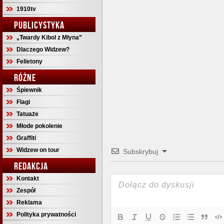
1910tv
PUBLICYSTYKA
„Twardy Kibol z Młyna”
Dlaczego Widzew?
Felietony
RÓŻNE
Śpiewnik
Flagi
Tatuaże
Młode pokolenie
Graffiti
Widzew on tour
Subskrybuj
REDAKCJA
Kontakt
Zespół
Reklama
Polityka prywatności