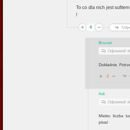
To co dla nich jest sufite
!
4
Odp
Brunet
Odpowiedź 
Dokładnie. Potr
-2
Adi
Odpowiedź 
Mielec liczba l
pisać