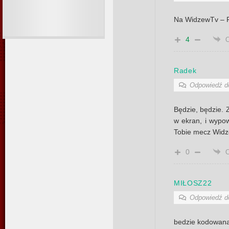
Na WidzewTv – Po
4
Radek
Odpowiedź 
Będzie, będzie. 
w ekran, i wypow
Tobie mecz Widz
0
MIŁOSZ22
Odpowiedź 
bedzie kodowa