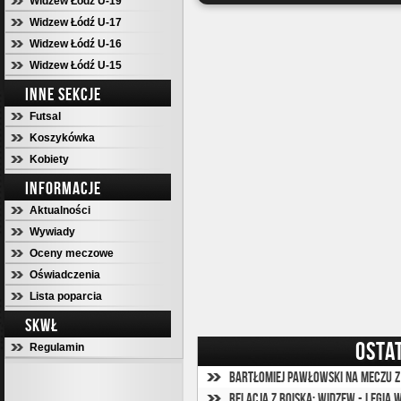
Widzew Łódź U-19
Widzew Łódź U-17
Widzew Łódź U-16
Widzew Łódź U-15
INNE SEKCJE
Futsal
Koszykówka
Kobiety
INFORMACJE
Aktualności
Wywiady
Oceny meczowe
Oświadczenia
Lista poparcia
SKWŁ
OSTA
Regulamin
Bartłomiej Pawłowski na meczu z
Relacja z boiska: Widzew - Legia 