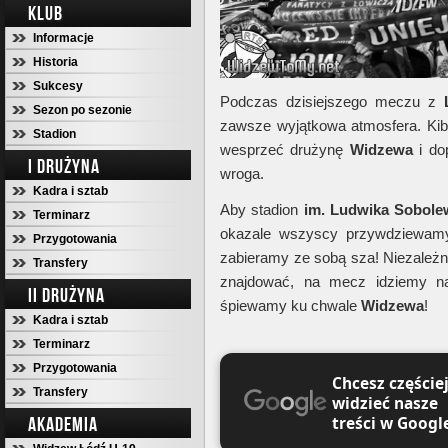
KLUB
Informacje
Historia
Sukcesy
Podczas dzisiejszego meczu z
Sezon po sezonie
zawsze wyjątkowa atmosfera. Kib
Stadion
wesprzeć drużynę
Widzewa
i do
I DRUŻYNA
wroga.
Kadra i sztab
Aby stadion
im. Ludwika Sobole
Terminarz
okazale wszyscy przywdziewamy
Przygotowania
zabieramy ze sobą sza! Niezależni
Transfery
znajdować, na mecz idziemy na
II DRUŻYNA
śpiewamy ku chwale
Widzewa
!
Kadra i sztab
Terminarz
Przygotowania
Chcesz częście
Transfery
widzieć nasze
treści w Googl
AKADEMIA