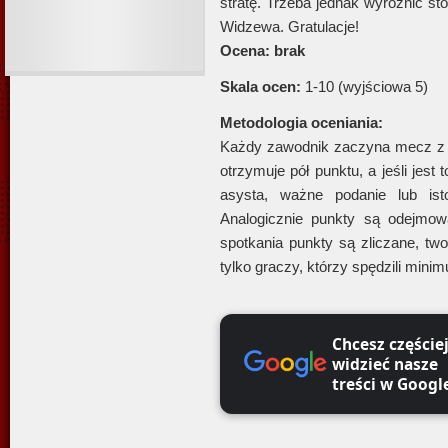
stratę. Trzeba jednak wyróżnić st
Widzewa. Gratulacje!
Ocena: brak
Skala ocen:
1-10 (wyjściowa 5)
Metodologia oceniania:
Każdy zawodnik zaczyna mecz z 
otrzymuje pół punktu, a jeśli jest
asysta, ważne podanie lub isto
Analogicznie punkty są odejmo
spotkania punkty są zliczane, tw
tylko graczy, którzy spędzili mini
Chcesz częście
widzieć nasze
treści w Googl