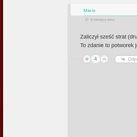
Mario
8 miesięcy temu
Zaliczył sześć strat (d
To zdanie to potworek 
4
Odp