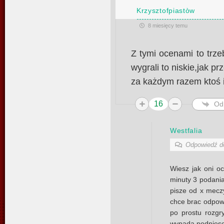
Krzysztofpiastòw
8 miesięcy temu
Z tymi ocenami to trze
wygrali to niskie,jak p
za każdym razem ktoś 
16
Od
Westfalia
Odpowiedź 
Wiesz jak oni o
minuty 3 podania
pisze od x meczy
chce brac odpowi
po prostu rozgr
wypada podniesc .