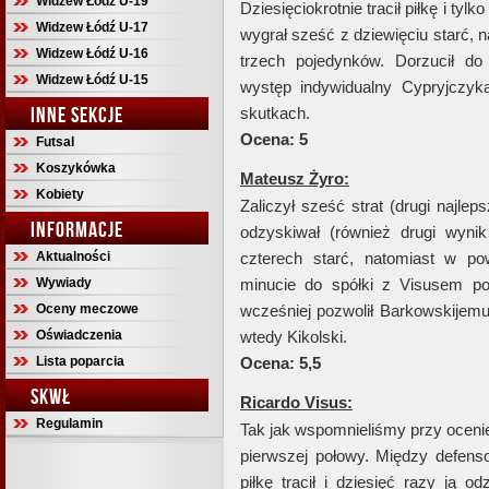
Widzew Łódź U-19
Dziesięciokrotnie tracił piłkę i tyl
Widzew Łódź U-17
wygrał sześć z dziewięciu starć, 
Widzew Łódź U-16
trzech pojedynków. Dorzucił do
Widzew Łódź U-15
występ indywidualny Cypryjczyk
INNE SEKCJE
skutkach.
Ocena: 5
Futsal
Koszykówka
Mateusz Żyro:
Kobiety
Zaliczył sześć strat (drugi najlep
INFORMACJE
odzyskiwał (również drugi wyni
Aktualności
czterech starć, natomiast w po
Wywiady
minucie do spółki z Visusem poz
Oceny meczowe
wcześniej pozwolił Barkowskijemu 
Oświadczenia
wtedy Kikolski.
Lista poparcia
Ocena: 5,5
SKWŁ
Ricardo Visus:
Regulamin
Tak jak wspomnieliśmy przy ocenie
pierwszej połowy. Między defens
piłkę tracił i dziesięć razy ją 