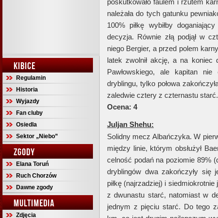
poskutkowało faulem i rzutem karn
należała do tych gatunku pewniak
100% piłkę wybiłby doganiający
decyzja. Równie złą podjął w czt
niego Bergier, a przed polem karn
latek zwolnił akcję, a na koniec
KIBICE
Pawłowskiego, ale kapitan nie
Regulamin
dryblingu, tylko połowa zakończy
Historia
zaledwie cztery z czternastu starć.
Wyjazdy
Ocena: 4
Fan cluby
Juljan Shehu:
Osiedla
Solidny mecz Albańczyka. W pierw
Sektor „Niebo”
między linie, którym obsłużył Bae
ZGODY
celność podań na poziomie 89% (d
Elana Toruń
dryblingów dwa zakończyły się je
Ruch Chorzów
piłkę (najrzadziej) i siedmiokrotn
Dawne zgody
z dwunastu starć, natomiast w d
MULTIMEDIA
jednym z pięciu starć. Do tego z
Zdjęcia