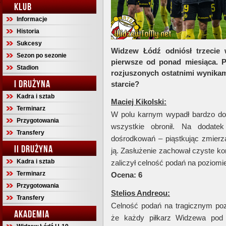
KLUB
Informacje
Historia
Sukcesy
Widzew Łódź odniósł trzecie
Sezon po sezonie
pierwsze od ponad miesiąca. P
Stadion
rozjuszonych ostatnimi wynikami
I DRUŻYNA
starcie?
Kadra i sztab
Maciej Kikolski:
Terminarz
W polu karnym wypadł bardzo dobrz
Przygotowania
wszystkie obronił. Na dodatek
Transfery
dośrodkowań – piąstkując zmierza
II DRUŻYNA
ją. Zasłużenie zachował czyste ko
Kadra i sztab
zaliczył celność podań na poziom
Terminarz
Ocena: 6
Przygotowania
Stelios Andreou:
Transfery
Celność podań na tragicznym po
AKADEMIA
że każdy piłkarz Widzewa pod 