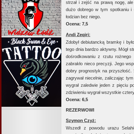
strzał i zejść na prawą nogę, ale
dużo dobrego w tym spotkaniu i 
łodzian bez niego.
Ocena: 7,5
Andi Zeqiri:
Zdobył debiutancką bramkę i było 
tego dnia bardzo aktywny. Mógł st
dośrodkowaniu z rzutu rożnego
zabrakło nieco precyzji. Jego wsp
dobry prognostyk na przyszłość. 
zagrywał niecelnie, zaliczając t
wygrał zaledwie jeden z pięciu 
zdziwieniu wygrał wszystkie czter
Ocena: 6,5
REZERWOWI
Szymon Czyż:
Wszedł z powodu urazu Selahie