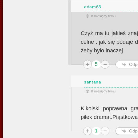
adam63
8 miesięcy temu
Czyż ma tu jakieś zna
celne , jak się podaje 
żeby było inaczej
5
Odp
santana
8 miesięcy temu
Kikolski poprawna gr
piłek dramat.Piąstkowan
1
Odp