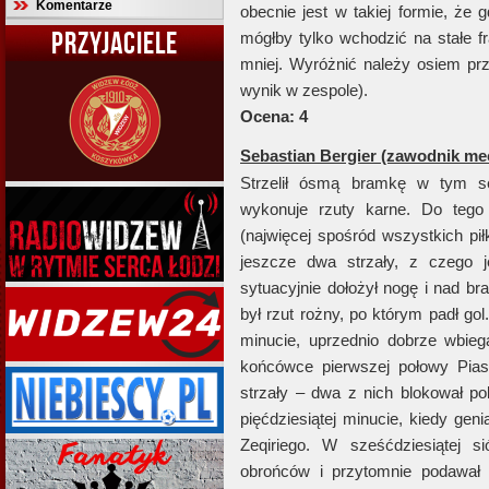
Komentarze
obecnie jest w takiej formie, że
PRZYJACIELE
mógłby tylko wchodzić na stałe f
mniej. Wyróżnić należy osiem prze
wynik w zespole).
Ocena: 4
Sebastian Bergier (zawodnik me
Strzelił ósmą bramkę w tym se
wykonuje rzuty karne. Do tego
(najwięcej spośród wszystkich p
jeszcze dwa strzały, z czego j
sytuacyjnie dołożył nogę i nad br
był rzut rożny, po którym padł go
minucie, uprzednio dobrze wbie
końcówce pierwszej połowy Piast
strzały – dwa z nich blokował pol
pięćdziesiątej minucie, kiedy gen
Zeqiriego. W sześćdziesiątej 
obrońców i przytomnie podawał