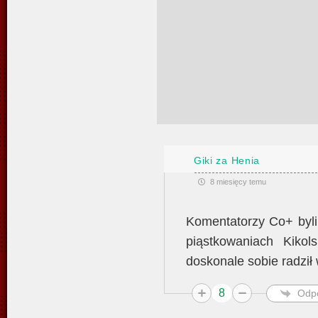
Giki za Henia
8 miesięcy temu
Komentatorzy Co+ byli
piąstkowaniach Kiko
doskonale sobie radził w
8
Odp