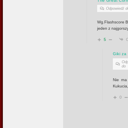
The Great Corn
Odpowiedź 
Wg.Flashscore B
jeden z najgorsz
5
Giki za
Odp
do
Nie ma
Kukucia,
0