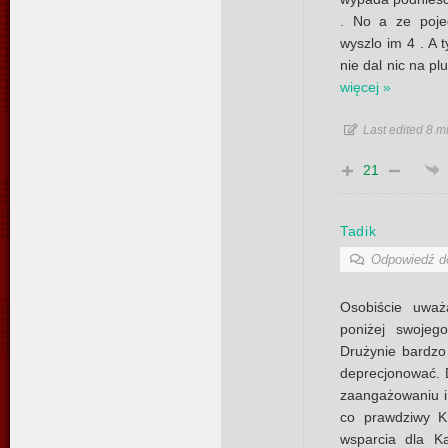
. No a ze poje
wyszlo im 4 . A 
nie dal nic na pl
więcej »
Last edited 8 m
21
Tadik
Odpowiedź 
Osobiście uważ
poniżej swojeg
Drużynie bardzo 
deprecjonować. D
zaangażowaniu i
co prawdziwy K
wsparcia dla 