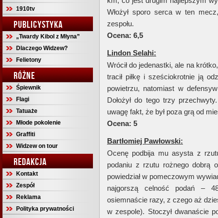
km, co jest drugim najlepszym w
1910tv
Włożył sporo serca w ten mecz,
PUBLICYSTYKA
zespołu.
Ocena: 6,5
„Twardy Kibol z Młyna”
Dlaczego Widzew?
Lindon Selahi:
Felietony
Wrócił do jedenastki, ale na krótk
RÓŻNE
tracił piłkę i sześciokrotnie ją 
Śpiewnik
powietrzu, natomiast w defensywi
Flagi
Dołożył do tego trzy przechwyty
Tatuaże
uwagę fakt, że był poza grą od mi
Młode pokolenie
Ocena: 5
Graffiti
Bartłomiej Pawłowski:
Widzew on tour
Ocenę podbija mu asysta z rzut
REDAKCJA
podaniu z rzutu rożnego dobrą o
Kontakt
powiedział w pomeczowym wywiadzie 
Zespół
najgorszą celność podań – 48%
Reklama
osiemnaście razy, z czego aż dzie
Polityka prywatności
w zespole). Stoczył dwanaście p