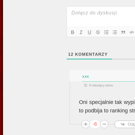
12
KOMENTARZY
xxx
8 miesięcy temu
Oni specjalnie tak wyp
to podbija to ranking st
-6
Odp