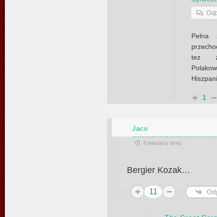
Odp
Pelna 
przecho
tez z
Polakow
Hiszpan
1
Jaco
8 miesięcy temu
Bergier Kozak…
11
Od