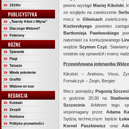
pewno wystąpi
Maciej Kikolski
, 
1910tv
ze względu na zawieszenie
Serb
PUBLICYSTYKA
mecz w
Gliwicach
zwieńczony
„Twardy Kibol z Młyna”
Kozlovskyego
powinien zastą
Dlaczego Widzew?
Bartłomieja Pawłowskiego
pow
Felietony
natomiast za kontuzjowanego
Lin
RÓŻNE
wejdzie
Szymon Czyż
. Stawiamy
Śpiewnik
ostatnio się sprawdził i mamy nad
Flagi
Przewidywana jedenastka Widz
Tatuaże
Młode pokolenie
Kikolski – Andreou, Visus, Ży
Graffiti
Fornalczyk – Zeqiri, Bergier
Widzew on tour
Mecz pomiędzy
Pogonią Szczec
REDAKCJA
o godzinie 20:30 na
Stadion
Kontakt
Szczecinie
. Arbitrem tego s
Zespół
wspomagany przez
Adama Ka
Reklama
Sędzią technicznym będzie
Łuka
Polityka prywatności
Kornel Paszkiewicz
oraz
Ada