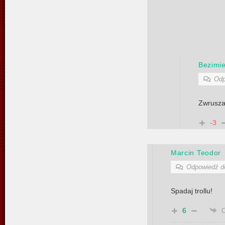
Bezimi
Odp
Zwrusza
-3
Marcin Teodor
Odpowiedź 
Spadaj trollu!
6