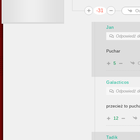
-31
O
Jan
Odpowiedź 
Puchar
5
Galacticos
Odpowiedź 
przecież to pucha
12
Tadik