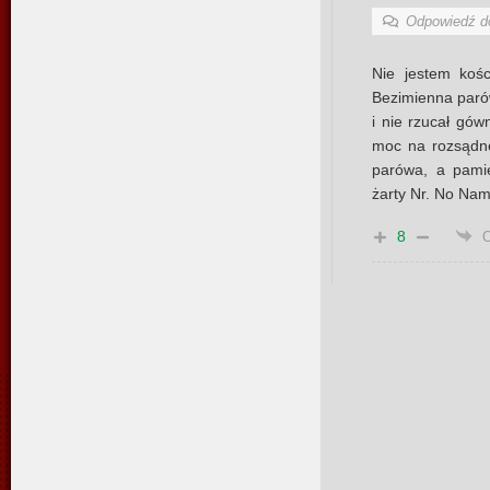
Odpowiedź 
Nie jestem kośc
Bezimienna parów
i nie rzucał gó
moc na rozsądn
parówa, a pamię
żarty Nr. No Na
8