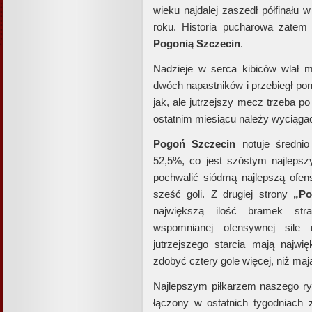
wieku najdalej zaszedł półfinału 
roku. Historia pucharowa zatem
Pogonią Szczecin
.
Nadzieje w serca kibiców wlał
dwóch napastników i przebiegł po
jak, ale jutrzejszy mecz trzeba p
ostatnim miesiącu należy wyciągać
Pogoń Szczecin
notuje średnio
52,5%, co jest szóstym najleps
pochwalić siódmą najlepszą ofen
sześć goli. Z drugiej strony
„Po
największą ilość bramek str
wspomnianej ofensywnej sile 
jutrzejszego starcia mają najwi
zdobyć cztery gole więcej, niż maj
Najlepszym piłkarzem naszego ry
łączony w ostatnich tygodniach