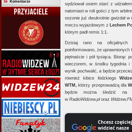
Komentarze
sędziował osiem starć z udziałem 
PRZYJACIELE
natomiast w roli gości z tym arbi
sezonie już dwukrotnie gwizdał w
meczu wyjazdowym z
Lechem P
którym padł remis 1:1.
Dzisiaj rano na oficjalnyc
poinformowano, że uprawnionych ki
piętnaście i pół tysiąca. Biorą
wieczorem, w środku tygodnia i
wynik pochwalić, a będzie przecie
również kibice łódzkiego
Widz
WTM,
którzy przeprowadzą dla
W
będzie można śledzić n
w
RadioWidzew.pl
oraz
Widzew.F
Chcesz częście
widzieć nasze