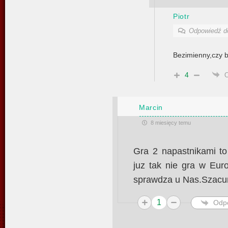
Piotr
Odpowiedź 
Bezimienny,czy b
4
Marcin
8 miesięcy temu
Gra 2 napastnikami to
juz tak nie gra w Eur
sprawdza u Nas.Szacu
1
Odp