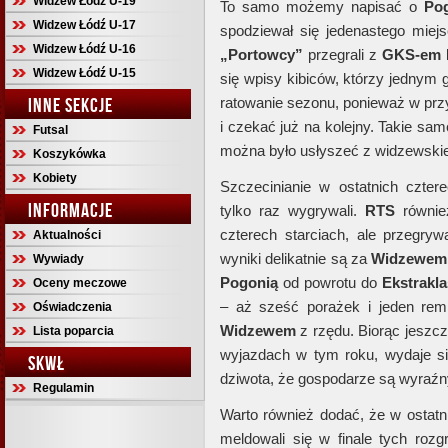
Widzew Łódź U-19
To samo możemy napisać o
Po
Widzew Łódź U-17
spodziewał się jedenastego miej
Widzew Łódź U-16
„Portowcy”
przegrali z
GKS-em 
Widzew Łódź U-15
się wpisy kibiców, którzy jednym
INNE SEKCJE
ratowanie sezonu, ponieważ w prz
i czekać już na kolejny. Takie s
Futsal
można było usłyszeć z widzewski
Koszykówka
Kobiety
Szczecinianie w ostatnich cztere
INFORMACJE
tylko raz wygrywali.
RTS
również
czterech starciach, ale przegryw
Aktualności
wyniki delikatnie są za
Widzewem
Wywiady
Pogonią
od powrotu do
Ekstrakl
Oceny meczowe
– aż sześć porażek i jeden rem
Oświadczenia
Widzewem
z rzędu. Biorąc jeszc
Lista poparcia
wyjazdach w tym roku, wydaje si
SKWŁ
dziwota, że gospodarze są wyraź
Regulamin
Warto również dodać, że w ostat
meldowali się w finale tych roz