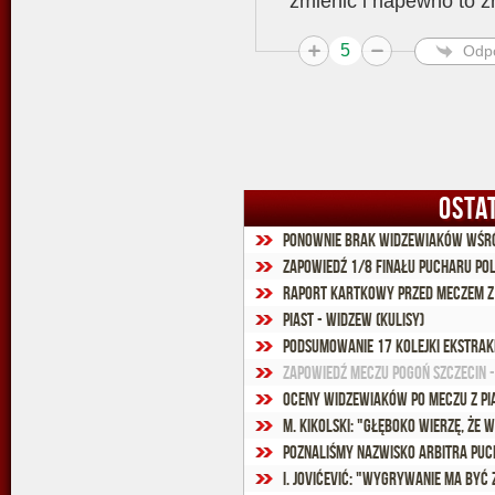
zmienic i napewno to z
5
Odp
OSTA
Ponownie brak widzewiaków wśr
Zapowiedź 1/8 finału Pucharu Pol
Raport kartkowy przed meczem z
Piast - Widzew (kulisy)
Podsumowanie 17 kolejki Ekstra
Zapowiedź meczu Pogoń Szczecin 
Oceny widzewiaków po meczu z Pi
M. Kikolski: "Głęboko wierzę, że
Poznaliśmy nazwisko arbitra puc
I. Jovićević: "Wygrywanie ma być