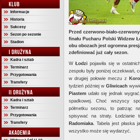
KLUB
Informacje
Historia
Sukcesy
Przed czerwono-biało-czerwony
Sezon po sezonie
finału Pucharu Polski Widzew Ł
Stadion
obu obozach jest ogromna presja
I DRUŻYNA
zdefiniować już cały sezon.
Kadra i sztab
W
Łodzi
pojawiła się w ostatni
Terminarz
zespołu były poniżej oczekiwań, c
Przygotowania
w drugiej połowie meczu z
Koro
Transfery
tydzień później w
Gliwicach
wywies
II DRUŻYNA
Piastem
udało się jednak wygrać,
Kadra i sztab
spadkowej. Choć wszyscy spo
Terminarz
półmetku sezonu, to patrząc n
Przygotowania
spisywać na straty. Łodzianie 
Transfery
Radomiaka
. Tabela jest płaska 
wszystko może się wydarzyć.
AKADEMIA