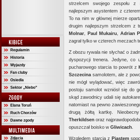
strzelcem swojego zespołu z s
najlepszym asystentem z czterem
To na nim w głównej mierze oparta
drugim najlepszym strzelcem z t
Molnar
,
Paul Mukairu
,
Adrian P
zagrał tylko w czterech meczach t
KIBICE
Regulamin
Z obozu rywala nie słychać o żad
Historia
dyspozycji trenera. Jedyne, co
Wyjazdy
pucharowego starcia to powrót z
Fan cluby
Szczecina
samolotem, ale z powo
Osiedla
nie mógł wylądować, więc zawr
Sektor „Niebo”
postoju samolot wzniósł się do 
ZGODY
skąd zawodnicy udali się autoka
natomiast na pewno zawieszone
Elana Toruń
drugą żółtą kartkę. Nieobec
Ruch Chorzów
Therkildsen
oraz najprawdopodob
Dawne zgody
opuszczał boisko w
Gliwicach
.
MULTIMEDIA
Względem starcia z
Piastem
spod
Zdjęcia