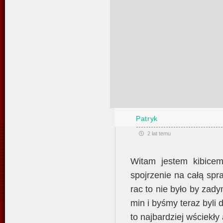
Patryk
2 lat temu
Witam jestem kibice
spojrzenie na całą spra
rac to nie było by zad
min i byśmy teraz byli 
to najbardziej wściekły