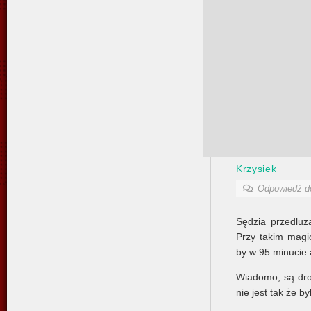
Krzysiek
Odpowiedź 
Sędzia przedluz
Przy takim mag
by w 95 minucie 
Wiadomo, są drob
nie jest tak że by