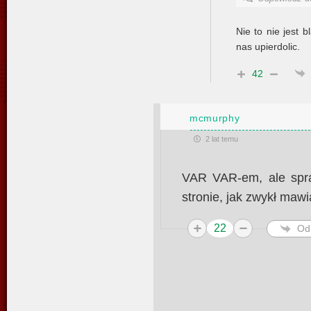
Nie to nie jest 
nas upierdolic.
42
mcmurphy
2 lat temu
VAR VAR-em, ale spra
stronie, jak zwykł maw
22
Od