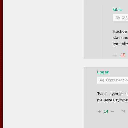
kibic
Odp
Ruchowi
stadion
tym mie
-15
Logan
Odpowiedź 
Twoje pytanie, 
nie jesteś symp
14