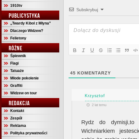
1910tv
Subskrybuj
PUBLICYSTYKA
„Twardy Kibol z Młyna”
Dlaczego Widzew?
Felietony
RÓŻNE
Śpiewnik
Flagi
Tatuaże
45
KOMENTARZY
Młode pokolenie
Graffiti
Widzew on tour
Krzysztof
REDAKCJA
2 lat temu
Kontakt
Zespół
Rydz do dymisji,to
Reklama
Wichniarkiem jestesci
Polityka prywatności