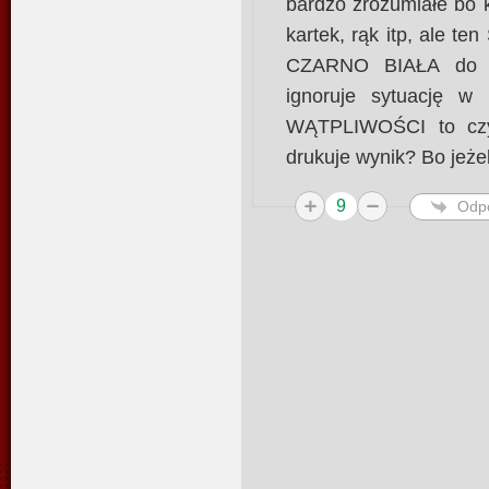
bardzo zrozumiałe bo ka
kartek, rąk itp, ale
CZARNO BIAŁA do ja
ignoruje sytuację 
WĄTPLIWOŚCI to czy 
drukuje wynik? Bo jeżel
9
Odp