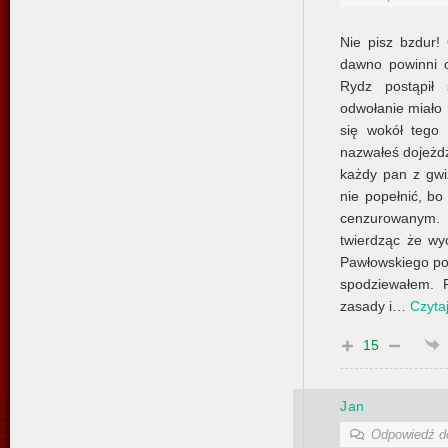
Nie pisz bzdur!
dawno powinni 
Rydz postąpił
odwołanie miało 
się wokół tego
nazwałeś dojeżdż
każdy pan z gwi
nie popełnić, bo
cenzurowanym.
twierdząc że wyc
Pawłowskiego pon
spodziewałem. 
zasady i
…
Czytaj
15
Jan
Odpowiedź 