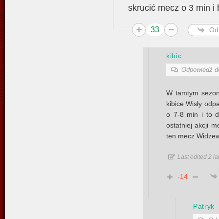
skrucić mecz o 3 min i 
33
Od
kibic
Odpowiedź 
W tamtym sezoni
kibice Wisły odpa
o 7-8 min i to 
ostatniej akcji m
ten mecz Widzew
Last edited 2 la
-14
Patryk