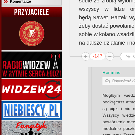
sobie że zrobią wylom…
Komentarze
wszyscy w lidze or
PRZYJACIELE
będą.Nawet Bartek wy
żeby dostać powolanie 
sobie w kolano,wsadzil
na dalsze dzialanie i 
-147
Reminiio
Odpowiedź 
Mógłbym wiedz
podkręcasz atmos
są pipki i nic n
Wszyscy wiedzi
powtórzenia mec
medialnie posz