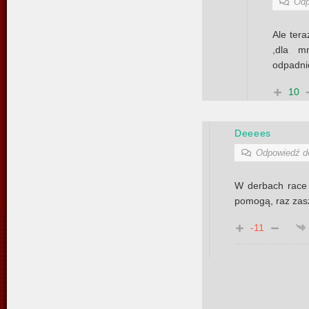
Odp
Ale ter
,dla m
odpadni
10
Deeees
Odpowiedź 
W derbach race
pomogą, raz zas
-11