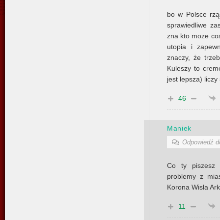
bo w Polsce rzą
sprawiedliwe za
zna kto moze coś
utopia i zapewn
znaczy, że trze
Kuleszy to creme
jest lepsza) liczy
46
Maniek
Odpowiedź 
Co ty piszesz 
problemy z mia
Korona Wisła Ark
11