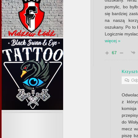
oszukany. Teraz
pomylic, bo bylb
się bardziej zas
na naszą korz
oszukany. Po to 
Logicznie myslac
więcej »
67
Krzyszt
Odp
Odwolac
z któr
komisj
przepisy
do Wisł
mecz w
piszę bz