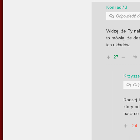
Konrad73
Odpowiedź 
Widzę, że Ty nal
to mówią, że de
ich układów.
27
Krzyszt
Odp
Raczej 
ktory o
bacz co
-24