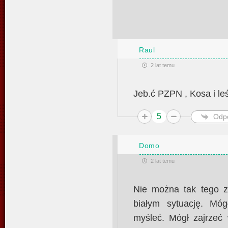
Raul
2 lat temu
Jeb.ć PZPN , Kosa i l
5
Odp
Domo
2 lat temu
Nie można tak tego z
białym sytuację. Mó
myśleć. Mógł zajrzeć