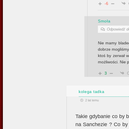
-6
Smoła
Odpowiedź 
Nie mamy bladeg
dobrze mogliśmy 
ktoś by zerwał w
możliwości. Nie
3
kolega tadka
2 lat temu
Takie gdybanie co by 
na Sanchezie ? Co by 