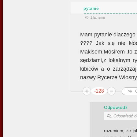
pytanie
2 lat temu
Mam pytanie dlaczego k
???? Jak się nie kłó
Makisem,Mosirem ,to z
sędziami,z lokalnym r
kibiców a o zarządza
nazwy Rycerze Wiosny i
-128
Odpowiedź
Odpowiedź 
rozumiem, że jak