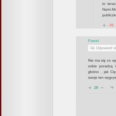
to tera
Nami.M
publiczk
-35
Paweł
Odpowiedź 
Nie ma się co sę
sobie poradzą 
głośno , jak Ci
swoje ten wygr
28