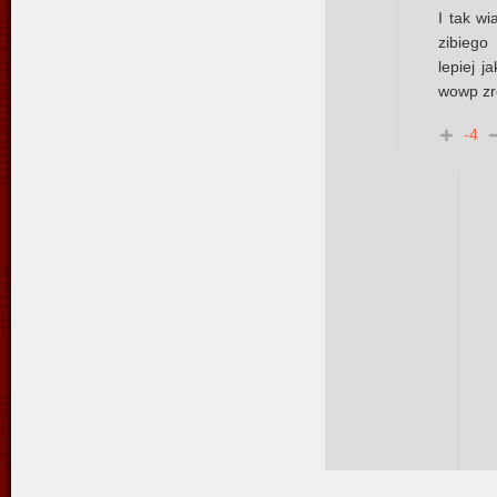
I tak w
zibiego
lepiej j
wowp zr
-4