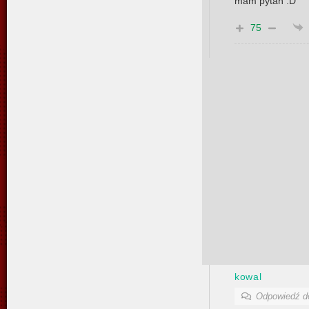
mam pytań :D
75
kowal
Odpowiedź 