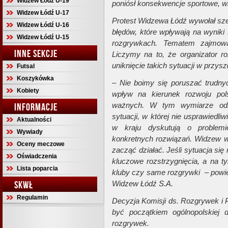
Widzew Łódź U-19
poniósł konsekwencje sportowe, w
Widzew Łódź U-17
Protest Widzewa Łódź wywołał sze
Widzew Łódź U-16
błędów, które wpływają na wyniki
Widzew Łódź U-15
rozgrywkach. Tematem zajmował
INNE SEKCJE
Liczymy na to, że organizator r
uniknięcie takich sytuacji w przysz
Futsal
Koszykówka
– Nie boimy się poruszać trudn
Kobiety
wpływ na kierunek rozwoju pols
ważnych. W tym wymiarze odni
INFORMACJE
sytuacji, w której nie usprawiedl
Aktualności
w kraju dyskutują o problemi
Wywiady
konkretnych rozwiązań. Widzew w
Oceny meczowe
zacząć działać. Jeśli sytuacja si
Oświadczenia
kluczowe rozstrzygnięcia, a na t
Lista poparcia
kluby czy same rozgrywki – powie
SKWŁ
Widzew Łódź S.A.
Regulamin
Decyzja Komisji ds. Rozgrywek i 
być początkiem ogólnopolskiej 
rozgrywek.