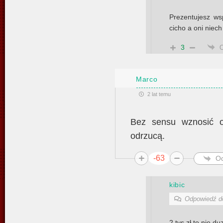
Prezentujesz wsp
cicho a oni niec
3
Marco
2 lat temu
Bez sensu wznosić o
odrzucą.
-63
O
kibic
Odpowiedź 
2 tys zł to nie du