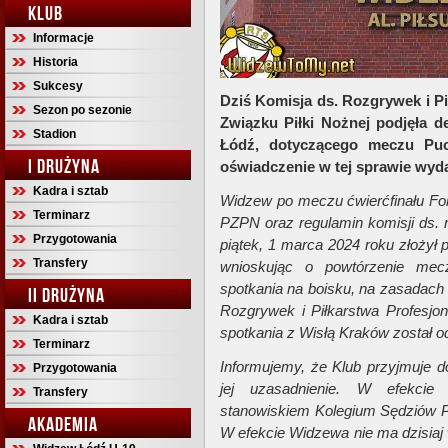
KLUB
Informacje
Historia
Sukcesy
Dziś Komisja ds. Rozgrywek i P
Sezon po sezonie
Związku Piłki Nożnej podjęła 
Stadion
Łódź, dotyczącego meczu Puc
I DRUŻYNA
oświadczenie w tej sprawie wyda
Kadra i sztab
Widzew po meczu ćwierćfinału Fort
Terminarz
PZPN oraz regulamin komisji ds. r
Przygotowania
piątek, 1 marca 2024 roku złożył 
Transfery
wnioskując o powtórzenie mecz
spotkania na boisku, na zasadach 
II DRUŻYNA
Rozgrywek i Piłkarstwa Profesjo
Kadra i sztab
spotkania z Wisłą Kraków został o
Terminarz
Informujemy, że Klub przyjmuje d
Przygotowania
jej uzasadnienie. W efekcie 
Transfery
stanowiskiem Kolegium Sędziów P
AKADEMIA
W efekcie Widzewa nie ma dzisiaj 