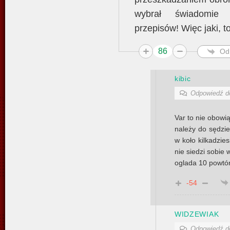
wybrał świadomie z
przepisów! Więc jaki, to
86
Od
kibic
Odpowiedź 
Var to nie obowią
należy do sędzie
w koło kilkadzies
nie siedzi sobie 
oglada 10 powtór
-54
WIDZEWIAK
Odpowiedź 