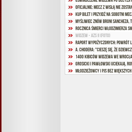
Oświadczenie Widzewa po decyzji 
Oficjalnie: Mecz z Wisłą nie zost
Kup bilet i przyjdź na sobotni me
Myśliwiec znów broni Sancheza, t
Rocznica śmierci Włodzimierza S
Widzew - AZS II (foto)
Raport wypożyczonych: Powrót L
1400 kibiców Widzewa we Wrocła
Grosicki i Pawłowski uciekają, Ro
Młodzieżowcy i PJS bez większyc