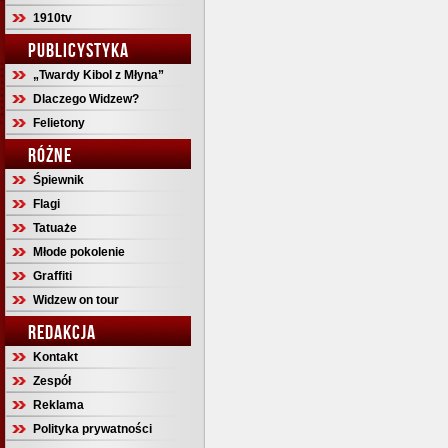
1910tv
PUBLICYSTYKA
„Twardy Kibol z Młyna”
Dlaczego Widzew?
Felietony
RÓŻNE
Śpiewnik
Flagi
Tatuaże
Młode pokolenie
Graffiti
Widzew on tour
REDAKCJA
Kontakt
Zespół
Reklama
Polityka prywatności