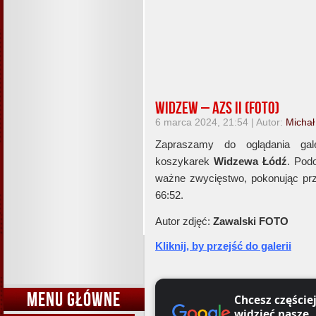
Widzew – AZS II (foto)
6 marca 2024, 21:54 | Autor:
Michał
Zapraszamy do oglądania gal
koszykarek
Widzewa Łódź
. Pod
ważne zwycięstwo, pokonując pr
66:52.
Autor zdjęć:
Zawalski
FOTO
Kliknij, by przejść do galerii
MENU GŁÓWNE
Chcesz częście
widzieć nasze