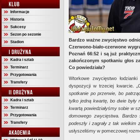
KLUB
Informacje
Historia
Sukcesy
Sezon po sezonie
Bardzo ważne zwycięstwo odnio
Stadion
Czerwono-biało-czerwone wygrał
I DRUŻYNA
Poznań 66:52 i są już praktyczni
Kadra i sztab
zakończonym spotkaniu głos za
Co powiedziała?
Terminarz
Przygotowania
Wtorkowe zwycięstwo łodzianki
Transfery
dyspozycji w trzeciej kwarcie. „
II DRUŻYNA
spotkanie po przerwie, bo patrzą
Kadra i sztab
tylko jedną kwartę, bo dwie były 
Terminarz
kwartą powiedziałyśmy sobie w s
Przygotowania
domowego zwycięstwa. Bardzo s
Transfery
podeszły i zagrały z tak wielkim
usłyszeliśmy w pomeczowej rozm
AKADEMIA