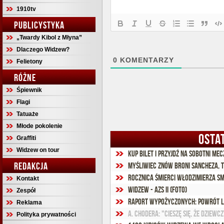
1910tv
PUBLICYSTYKA
„Twardy Kibol z Młyna”
Dlaczego Widzew?
0
KOMENTARZY
Felietony
RÓŻNE
Śpiewnik
Flagi
Tatuaże
Młode pokolenie
OSTA
Graffiti
Widzew on tour
Kup bilet i przyjdź na sobotni me
REDAKCJA
Myśliwiec znów broni Sancheza, t
Rocznica śmierci Włodzimierza S
Kontakt
Widzew - AZS II (foto)
Zespół
Raport wypożyczonych: Powrót L
Reklama
Polityka prywatności