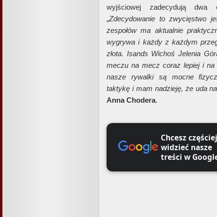
wyjściowej zadecydują dwa os
„
Zdecydowanie to zwycięstwo je
zespołów ma aktualnie praktyc
wygrywa i każdy z każdym przeg
złota. Isands Wichoś Jelenia Gór
meczu na mecz coraz lepiej i na
nasze rywalki są mocne fizycz
taktykę i mam nadzieję, że uda n
Anna
Chodera
.
Chcesz częście
widzieć nasze
treści w Googl