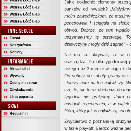
Widzew Łódź U-19
Jakie dokładnie elementy przesą
Widzew Łódź U-17
punktów od rywalek? „
Miałyśmy
Widzew Łódź U-16
moim zawodniczkom, że musimy g
Widzew Łódź U-15
penetrowała i ściągała na siebi
INNE SEKCJE
obwód. Dobrze, że tam wpadło d
utrzymałyśmy tę przewagę. To
Futsal
dziewczyny mogły dziś zagrać”
– d
Koszykówka
Kobiety
Nie ma co ukrywać, że w osta
INFORMACJE
oszczędza. Po kilkutygodniowej 
rozegra aż 3 mecze w ciągu 7 dni
Aktualności
Od soboty do soboty gramy w su
Wywiady
starczy nam na ten najbliższy. W
Oceny meczowe
często, ale teraz dochodzi do teg
Oświadczenia
tygodnia nie grałyśmy. Jutro 
Lista poparcia
nastąpić regeneracja, a w piąte
SKWŁ
Górą, który już w najbliższą sobot
Regulamin
Zwycięstwo z poznańską drużyną
w fazie play-off. Bardzo ważne będ