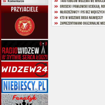
1400 kibiców Widzewa we Wrocła
Komentarze
Grosicki i Pawłowski uciekają, Ro
PRZYJACIELE
Młodzieżowcy i PJS bez większyc
Kto w Widzewie biega najwięcej?
Zaprezentowano okazjonalne mec