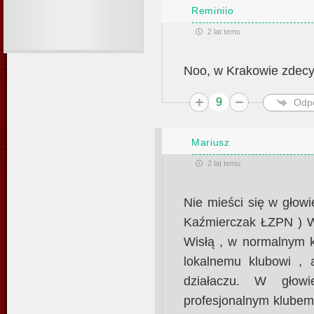
Reminiio
2 lat temu
Noo, w Krakowie zdec
9
Odp
Mariusz
2 lat temu
Nie mieści się w głow
Kaźmierczak ŁZPN ) W
Wisłą , w normalnym k
lokalnemu klubowi ,
działaczu. W głow
profesjonalnym klubem 