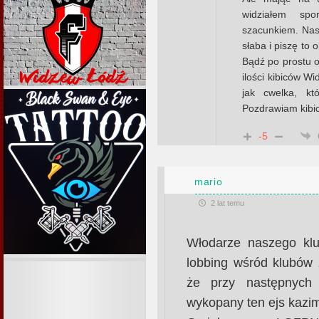
widziałem sp
szacunkiem. Nas
słaba i piszę to 
Bądź po prostu 
ilości kibiców W
jak cwelka, kt
Pozdrawiam kibi
-5
mario
2 lat temu
Włodarze naszego klu
lobbing wśród klubów
że przy następnych
wykopany ten ejs kazim