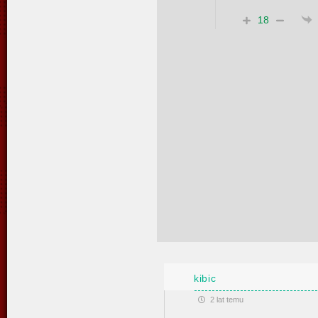
18
kibic
2 lat temu