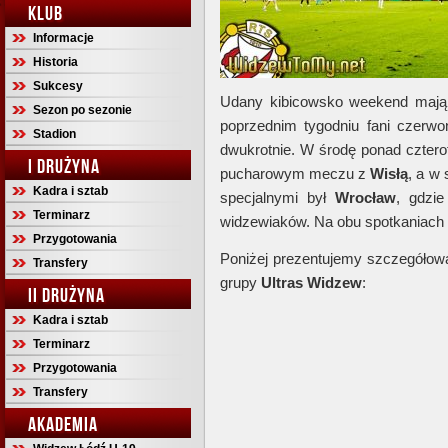
KLUB
Informacje
Historia
Sukcesy
Udany kibicowsko weekend maj
Sezon po sezonie
poprzednim tygodniu fani czerwo
Stadion
dwukrotnie. W środę ponad cztero
I DRUŻYNA
pucharowym meczu z
Wisłą
, a w
Kadra i sztab
specjalnymi był
Wrocław
, gdzi
Terminarz
widzewiaków. Na obu spotkaniach 
Przygotowania
Poniżej prezentujemy szczegółową
Transfery
grupy
Ultras Widzew
:
II DRUŻYNA
Kadra i sztab
Terminarz
Przygotowania
Transfery
AKADEMIA