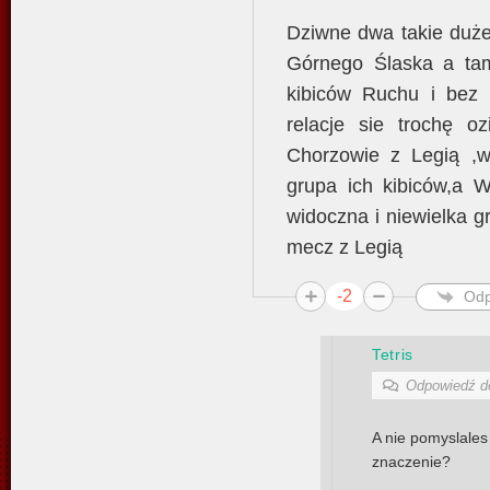
Dziwne dwa takie duże
Górnego Ślaska a tam 
kibiców Ruchu i bez 
relacje sie trochę 
Chorzowie z Legią ,w
grupa ich kibiców,a 
widoczna i niewielka g
mecz z Legią
-2
Odp
Tetris
Odpowiedź 
A nie pomyslales
znaczenie?