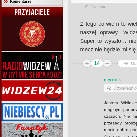
Komentarze
2 lat temu
PRZYJACIELE
Z tego co wiem to wie
naszej oprawy. Widz
Super to wyszło… nies
mecz nie będzie mi się 
14
Od
myrreck
Odpowiedź 
Jestem Wiślakie
mógłbym poopowi
czasach. Nie mi
przesady prosz
macie dobre pom
Ale mając na u