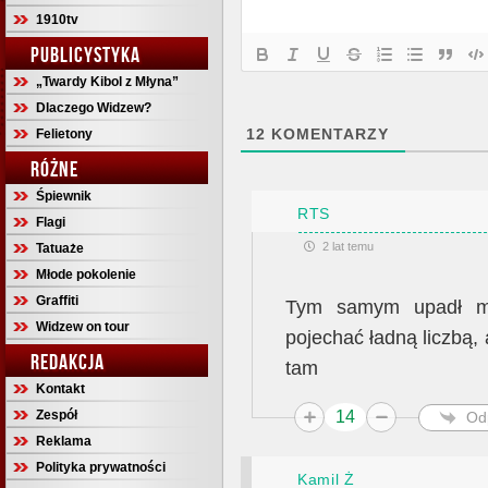
1910tv
PUBLICYSTYKA
„Twardy Kibol z Młyna”
Dlaczego Widzew?
12
KOMENTARZY
Felietony
RÓŻNE
Śpiewnik
RTS
Flagi
2 lat temu
Tatuaże
Młode pokolenie
Graffiti
Tym samym upadł mi
Widzew on tour
pojechać ładną liczbą, 
REDAKCJA
tam
Kontakt
Zespół
14
Od
Reklama
Polityka prywatności
Kamil Ż