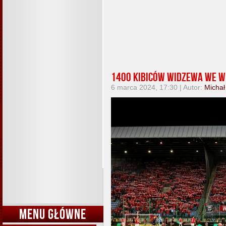
1400 kibiców Widzewa we W
6 marca 2024, 17:30 | Autor:
Michał
MENU GŁÓWNE