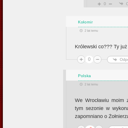
0
Kołomir
2 lat temu
Królewski co??? Ty już
0
Odp
Polska
2 lat temu
We Wrocławiu moim z
tym sezonie w wykona
zapomniano o Żołnierz