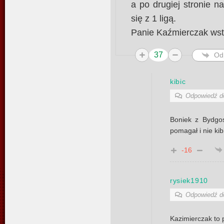
a po drugiej stronie na
się z 1 ligą.
Panie Kaźmierczak ws
37
Od
kibic
Odpowiedź 
Boniek z Bydgos
pomagał i nie ki
-16
rysiek1910
Odpowiedź 
Kazimierczak to 