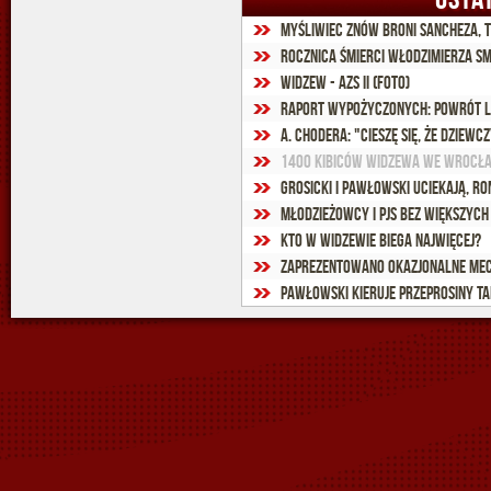
Myśliwiec znów broni Sancheza, t
Rocznica śmierci Włodzimierza S
Widzew - AZS II (foto)
Raport wypożyczonych: Powrót L
1400 kibiców Widzewa we Wrocła
Grosicki i Pawłowski uciekają, Ro
Młodzieżowcy i PJS bez większyc
Kto w Widzewie biega najwięcej?
Zaprezentowano okazjonalne mec
Pawłowski kieruje przeprosiny ta