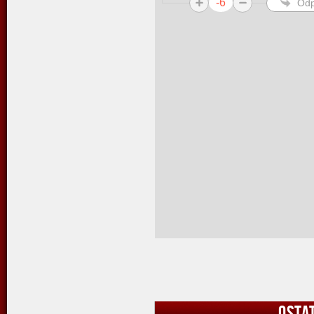
-6
Odp
OSTA