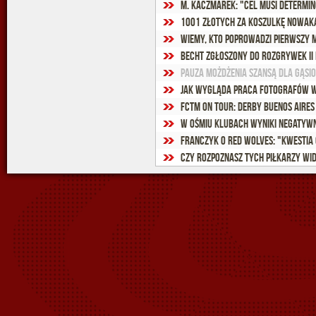
M. Kaczmarek: "Cel musi determi
1001 złotych za koszulkę Nowak
Wiemy, kto poprowadzi pierwszy 
Becht zgłoszony do rozgrywek II 
Pauza Możdżenia szansą dla Gąsi
Jak wygląda praca fotografów W
FCTM on Tour: Derby Buenos Aires 
W ośmiu klubach wyniki negatywn
Czy rozpoznasz tych piłkarzy Widze