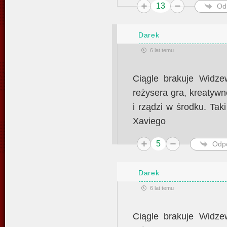
13
Od
Darek
6 lat temu
Ciągle brakuje Widze
reżysera gra, kreatywn
i rządzi w środku. Tak
Xaviego
5
Odp
Darek
6 lat temu
Ciągle brakuje Widze