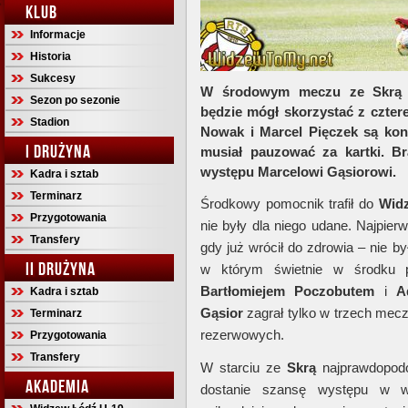
KLUB
Informacje
Historia
Sukcesy
W środowym meczu ze Skrą 
Sezon po sezonie
będzie mógł skorzystać z cztere
Stadion
Nowak i Marcel Pięczek są kon
I DRUŻYNA
musiał pauzować za kartki. B
występu Marcelowi Gąsiorowi.
Kadra i sztab
Terminarz
Środkowy pomocnik trafił do
Wid
Przygotowania
nie były dla niego udane. Najpier
Transfery
gdy już wrócił do zdrowia – nie b
II DRUŻYNA
w którym świetnie w środku p
Bartłomiejem Poczobutem
i
A
Kadra i sztab
Gąsior
zagrał tylko w trzech mec
Terminarz
rezerwowych.
Przygotowania
Transfery
W starciu ze
Skrą
najprawdopodob
AKADEMIA
dostanie szansę występu w wyj