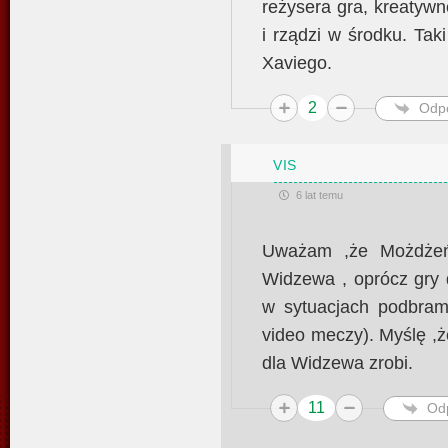
reżysera gra, kreatywn
i rządzi w środku. Tak
Xaviego.
2
Odp
VIS
6 lat temu
Uważam ,że Możdżeń
Widzewa , oprócz gry 
w sytuacjach podbram
video meczy). Myślę ,
dla Widzewa zrobi.
11
Od