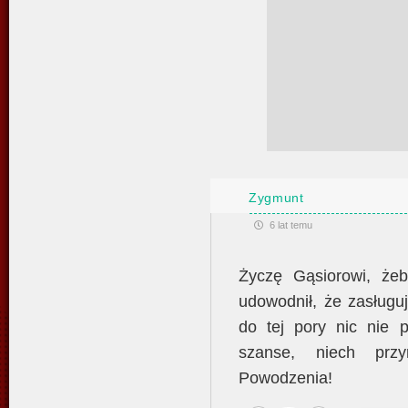
Zygmunt
6 lat temu
Życzę Gąsiorowi, żeb
udowodnił, że zasługu
do tej pory nic nie p
szanse, niech przy
Powodzenia!