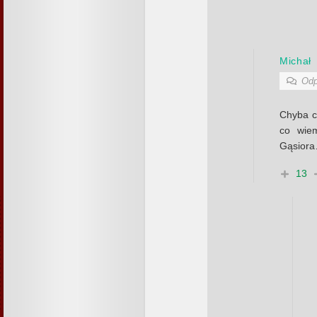
Michał
Odp
Chyba c
co wie
Gąsior
13