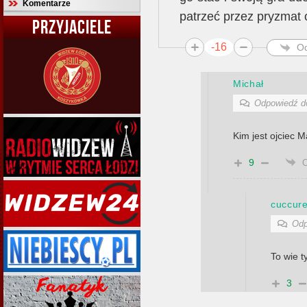
Komentarze
patrzeć przez pryzmat 
PRZYJACIELE
-16
O
Michał
Odpowiedź 
Kim jest ojciec 
9
cuccur
Odp
To wie t
3