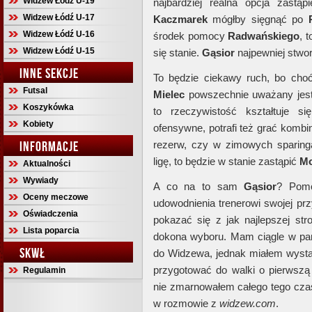
Widzew Łódź U-19
najbardziej realna opcja zastąp
Widzew Łódź U-17
Kaczmarek
mógłby sięgnąć po
Widzew Łódź U-16
środek pomocy
Radwańskiego
, 
Widzew Łódź U-15
się stanie.
Gąsior
najpewniej stwo
INNE SEKCJE
To będzie ciekawy ruch, bo cho
Futsal
Mielec
powszechnie uważany jes
Koszykówka
to rzeczywistość kształtuje si
Kobiety
ofensywne, potrafi też grać komb
INFORMACJE
rezerw, czy w zimowych sparingac
ligę, to będzie w stanie zastąpić
Mo
Aktualności
Wywiady
A co na to sam
Gąsior
? Pomo
Oceny meczowe
udowodnienia trenerowi swojej prz
Oświadczenia
pokazać się z jak najlepszej str
Lista poparcia
dokona wyboru. Mam ciągle w pami
SKWŁ
do Widzewa, jednak miałem wysta
przygotować do walki o pierwszą
Regulamin
nie zmarnowałem całego tego czasu
w rozmowie z
widzew.com
.