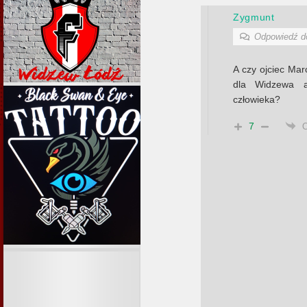
Zygmunt
Odpowiedź 
A czy ojciec Mar
dla Widzewa al
człowieka?
7