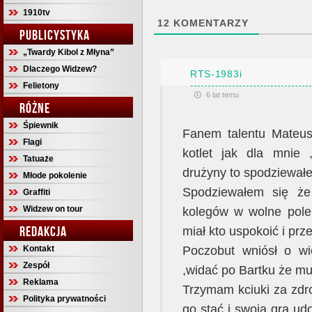
1910tv
12
KOMENTARZY
PUBLICYSTYKA
„Twardy Kibol z Młyna”
Dlaczego Widzew?
RTS-1983i
Felietony
6 lat temu
RÓŻNE
Śpiewnik
Fanem talentu Mateus
Flagi
kotlet jak dla mnie 
Tatuaże
drużyny to spodziewałe
Młode pokolenie
Spodziewałem się że
Graffiti
Widzew on tour
kolegów w wolne pole
REDAKCJA
miał kto uspokoić i prz
Kontakt
Poczobut wniósł o wi
Zespół
,widać po Bartku że mu 
Reklama
Trzymam kciuki za zdr
Polityka prywatności
go stać i swoją gra u