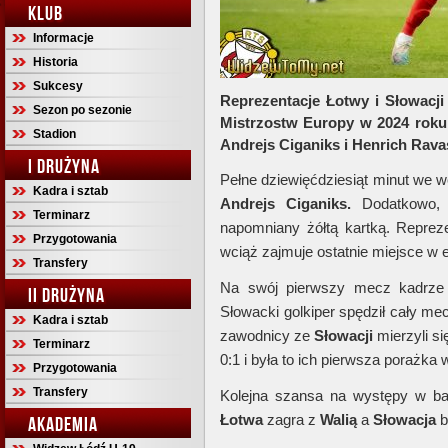
KLUB
Informacje
Historia
Sukcesy
Reprezentacje Łotwy i Słowacji 
Sezon po sezonie
Mistrzostw Europy w 2024 roku.
Stadion
Andrejs Ciganiks i Henrich Rava
I DRUŻYNA
Pełne dziewięćdziesiąt minut we
Kadra i sztab
Andrejs Ciganiks.
Dodatkowo,
Terminarz
napomniany żółtą kartką. Reprez
Przygotowania
wciąż zajmuje ostatnie miejsce w e
Transfery
Na swój pierwszy mecz kadrz
II DRUŻYNA
Słowacki golkiper spędził cały 
Kadra i sztab
zawodnicy ze
Słowacji
mierzyli si
Terminarz
0:1 i była to ich pierwsza porażka 
Przygotowania
Transfery
Kolejna szansa na występy w ba
Łotwa
zagra z
Walią
a
Słowacja
b
AKADEMIA