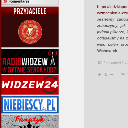
Komentarze
https://lodzkisp
PRZYJACIELE
wzmocnienia-czy-
Jesteśmy zadow
zobaczymy, jak 
jednak piłkarze,
oglądaliśmy na ż
więc pełen pro
Wichniarek
Last edited 2 l
-5