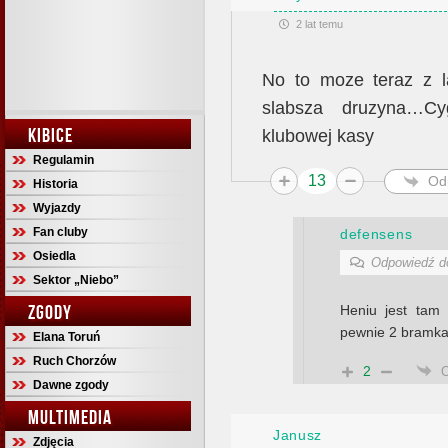
2 lat temu
No to moze teraz z l
slabsza druzyna…Cy
KIBICE
klubowej kasy
Regulamin
13
Od
Historia
Wyjazdy
Fan cluby
defensens
Osiedla
Odpowiedź 
Sektor „Niebo”
ZGODY
Heniu jest tam
pewnie 2 bramka
Elana Toruń
Ruch Chorzów
2
Dawne zgody
MULTIMEDIA
Janusz
Zdjęcia