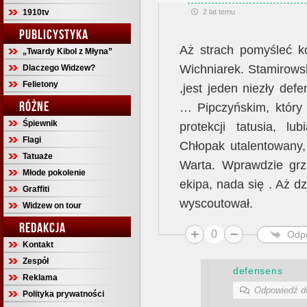
1910tv
2 lat temu
PUBLICYSTYKA
Aż strach pomyśleć 
„Twardy Kibol z Młyna”
Wichniarek. Stamirows
Dlaczego Widzew?
Felietony
,jest jeden niezły de
RÓŻNE
… Pipczyńskim, który w
Śpiewnik
protekcji tatusia, lu
Flagi
Chłopak utalentowany
Tatuaże
Warta. Wprawdzie grz
Młode pokolenie
ekipa, nada się . Aż d
Graffiti
wyscoutował.
Widzew on tour
REDAKCJA
0
Odp
Kontakt
Zespół
defensens
Reklama
Odpowiedź 
Polityka prywatności