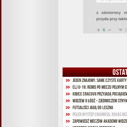
z ośmiornicy n
przyda przy taki
6
OSTA
Jeden znajomy, same czyste karty
CLJ U-19: Remis po meczu pełnym e
Kibice Cracovii przyjadą pociągi
Widzew II Łódź - Zjednoczeni Stryk
Futsaliści jadą do Leszna
Pełen występ Ciganiksa, Ravas be
Zapowiedź meczów Akademii Widze