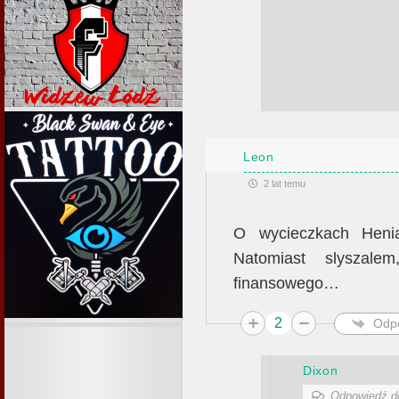
Leon
2 lat temu
O wycieczkach Heni
Natomiast slyszale
finansowego…
2
Odp
Dixon
Odpowiedź 