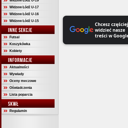
Widzew Łódź U-19
Widzew Łódź U-17
Widzew Łódź U-16
Widzew Łódź U-15
Chcesz częście
INNE SEKCJE
widzieć nasze
treści w Googl
Futsal
Koszykówka
Kobiety
INFORMACJE
Aktualności
Wywiady
Oceny meczowe
Oświadczenia
Lista poparcia
SKWŁ
Regulamin