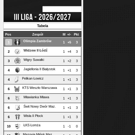
III LIGA - 2026/2027
Tabela
Pos
Zespół
M
+/-
Pkt
Olimpia Zambrów
1
1
+5
3
Widzew II Łódź
2
1
+4
3
Wigry Suwałki
3
1
+2
3
Jagiellonia II Białystok
4
1
+1
3
Pelikan Łowicz
4
1
+1
3
KTS Weszło Warszawa
6
1
+1
3
Mławianka Mława
6
1
+1
3
Świt Nowy Dwór Maz.
6
1
+1
3
Wisła II Płock
6
1
+1
3
ŁKS Łomża
10
1
-1
0
Mazovia Mińsk Maz.