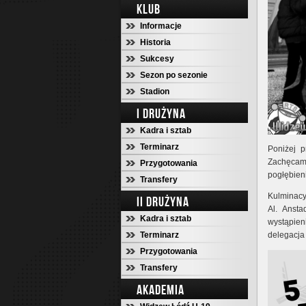
KLUB
Informacje
Historia
Sukcesy
Sezon po sezonie
Stadion
I DRUŻYNA
Kadra i sztab
Terminarz
Poniżej 
Zachęcam
Przygotowania
pogłębieni
Transfery
Kulminacy
II DRUŻYNA
Al. Ansta
Kadra i sztab
wystąpien
Terminarz
delegacj
Przygotowania
Transfery
AKADEMIA