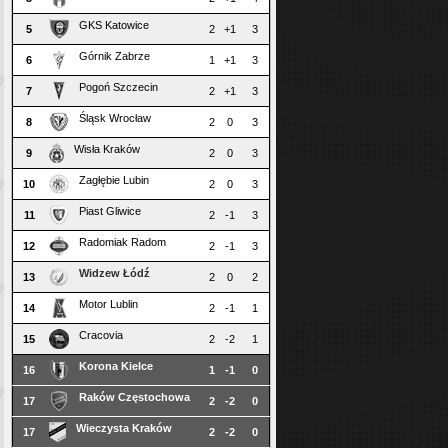
GKS Katowice
5
2
+1
3
Górnik Zabrze
6
1
+1
3
Pogoń Szczecin
7
2
+1
3
Śląsk Wrocław
8
2
0
3
Wisła Kraków
9
2
0
3
Zagłębie Lubin
10
2
0
3
Piast Gliwice
11
2
-1
3
Radomiak Radom
12
2
-1
3
Widzew Łódź
13
2
0
2
Motor Lublin
14
2
-1
1
Cracovia
15
2
-2
1
Korona Kielce
16
1
-1
0
Raków Częstochowa
17
2
-2
0
Wieczysta Kraków
17
2
-2
0