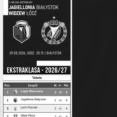
EKSTRAKLASA - 2026/27
Tabela
Pos
Zespół
M
+/-
Pkt
Legia Warszawa
1
2
+3
6
Jagiellonia Białystok
2
2
+2
6
Lech Poznań
3
2
+1
4
Wisła Płock
3
2
+1
4