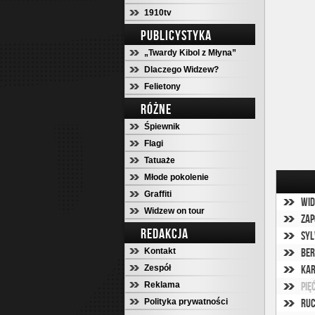
1910tv
PUBLICYSTYKA
„Twardy Kibol z Młyna”
Dlaczego Widzew?
Felietony
RÓŻNE
Śpiewnik
Flagi
Tatuaże
Młode pokolenie
Graffiti
Wid
Widzew on tour
Zap
REDAKCJA
Syl
Kontakt
Ber
Zespół
Kar
Reklama
Pię
Polityka prywatności
Ruc