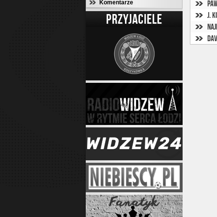
Komentarze
Paw
PRZYJACIELE
Naj
Dav