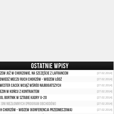
OSTATNIE WPISY
zew już w Chorzowie. Na szczęście z Lafrancem
[27.02.2014]
owiedź meczu Ruch Chorzów - Widzew Łódź
[27.02.2014]
wester Cacek wciąż wśród najbogatszych
[27.02.2014]
ezin w końcu z kontraktem
[27.02.2014]
ol Bortnik w sztabie kadry U-20
[27.02.2014]
ć Dni Niezłomnych [program obchodów]
[27.02.2014]
h Chorzów - Widzew (konferencja przedmeczowa)
[27.02.2014]