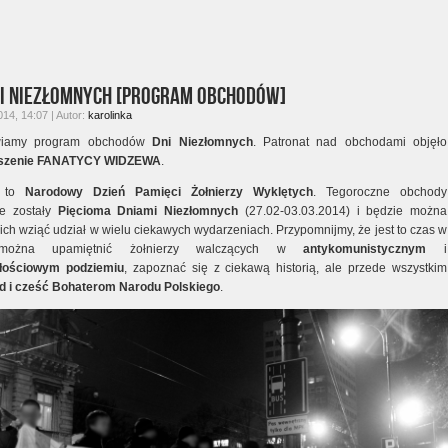
ni Niezłomnych [program obchodów]
014, 14:07 | Autor:
karolinka
wiamy program obchodów
Dni Niezłomnych
. Patronat nad obchodami objęło
szenie FANATYCY WIDZEWA
.
a to
Narodowy Dzień Pamięci Żołnierzy Wyklętych
. Tegoroczne obchody
te zostały
Pięcioma Dniami Niezłomnych
(27.02-03.03.2014) i będzie można
ich wziąć udział w wielu ciekawych wydarzeniach. Przypomnijmy, że jest to czas w
można upamiętnić żołnierzy walczących w
antykomunistycznym
i
głościowym podziemiu
, zapoznać się z ciekawą historią, ale przede wszystkim
d i cześć Bohaterom Narodu Polskiego
.