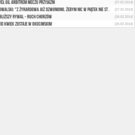
eł Gil arbitrem meczu przyjaźni
[27.02.2014]
J. Kowalski: "Z Żyrardowa już dzwoniono, żebym nic w piątek nie strzelił"
[27.02.2014]
bliższy rywal - Ruch Chorzów
[26.02.2014]
id Kwiek zostaje w Okocimskim
[26.02.2014]