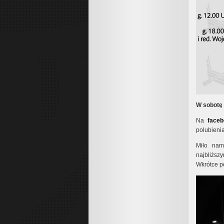
W sobotę 
Na
face
polubieni
Miło na
najbliższ
Wkrótce p