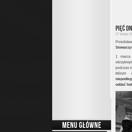
Pięć D
27 lutego 2
Przedsta
Stowarzy
1 marc
okrzyknię
podczas n
którym 
niepodle
oddać hoł
MENU GŁÓWNE