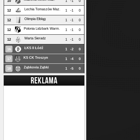
10
1
-1
0
Lechia Tomaszów Maz.
12
1
-1
0
Olimpia Elbląg
12
1
-1
0
Polonia Lidzbark Warm.
12
1
-1
0
Warta Sieradz
12
1
-1
0
ŁKS II Łódź
16
1
-2
0
KS CK Troszyn
17
1
-4
0
Ząbkovia Ząbki
18
1
-5
0
REKLAMA