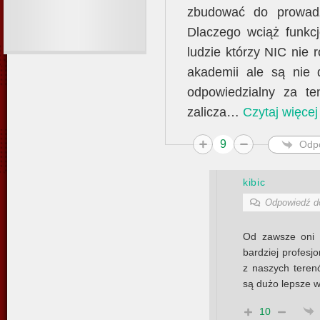
zbudować do prowadz
Dlaczego wciąż funkcj
ludzie którzy NIC nie 
akademii ale są nie 
odpowiedzialny za t
zalicza
…
Czytaj więcej
9
Odp
kibic
Odpowiedź 
Od zawsze oni m
bardziej profesj
z naszych teren
są dużo lepsze wa
10