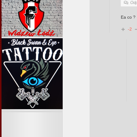
Odp
Ea co ? 
-2