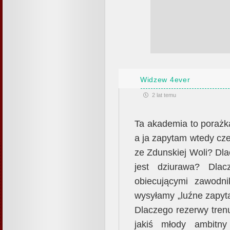
Widzew 4ever
2 lat temu
Ta akademia to porażka
a ja zapytam wtedy cz
ze Zdunskiej Woli? Dla
jest dziurawa? Dla
obiecującymi zawod
wysyłamy „luźne zapyta
Dlaczego rezerwy trenu
jakiś młody ambitny