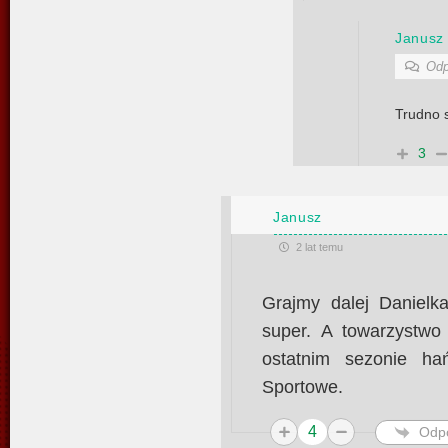
Janusz
Odp
Trudno s
3
Janusz
2 lat temu
Grajmy dalej Danielk
super. A towarzystwo
ostatnim sezonie h
Sportowe.
4
Odp