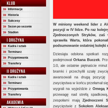
KLUB
Informacje
Historia
Sukcesy
W miniony weekend lider z Al
Sezon po sezonie
pozycji w IV lidze. Po raz kolej
Stadion
Zjednoczonych Stryków, zaś 
I DRUŻYNA
sprawiła Warta, która pokon
podsumowanie ostatniej kolejki
Kadra i sztab
Terminarz
Dziesiąta odsłona spotkań r
Przygotowania
podejmował
Orkana
Buczek
. Pr
Transfery
1:0, ale ostatnie piętnaście minu
II DRUŻYNA
bramki i przechylili szalę zwy
awansowali na drugą pozycję
Kadra i sztab
zwycięstwa w końcu przełamał si
Terminarz
wygrali na wyjeździe z
Omegą K
Przygotowania
przewagę nad strefą spadkową.
Transfery
zespołami mają
Zjednoczeni
S
AKADEMIA
zwycięstwie z
Sokołem
Aleksa