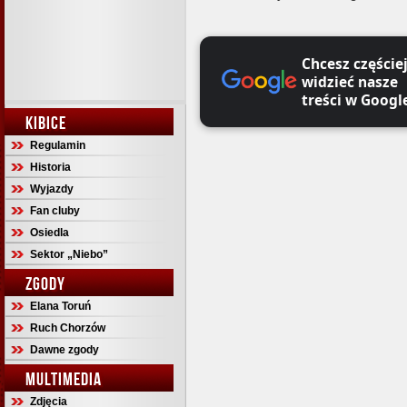
Chcesz częście
widzieć nasze
treści w Googl
KIBICE
Regulamin
Historia
Wyjazdy
Fan cluby
Osiedla
Sektor „Niebo”
ZGODY
Elana Toruń
Ruch Chorzów
Dawne zgody
MULTIMEDIA
Zdjęcia