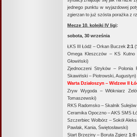
jednego punktu w wyjazdowej po
zgierzan to już szósta porażka z r
Mecze 10. kolejki IV ligi
:
sobota, 30 września
ŁKS III Łódź – Orkan Buczek
2:1
(
Omega Kleszczów – KS Kutn
Głowiński)
Zjednoczeni Stryków – Polonia 
Skawiński – Piotrowski, Augustyn)
Warta Działoszyn – Widzew II Łód
Zryw Wygoda – Włókniarz Ze
Tomaszewski)
RKS Radomsko – Skalnik Sulejó
Ceramika Opoczno – AKS SMS Ł
Szczerbiec Wolbórz – Sokół Alek
Pawlak, Kania, Świętosławski)
Start Brzeziny – Boruta Zgierz
1:0