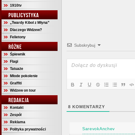
1910tv
PUBLICYSTYKA
„Twardy Kibol z Młyna”
Dlaczego Widzew?
Felietony
Subskrybuj
RÓŻNE
Śpiewnik
Flagi
Tatuaże
Młode pokolenie
Graffiti
Widzew on tour
REDAKCJA
8
KOMENTARZY
Kontakt
Zespół
Reklama
SarevokAnchev
Polityka prywatności