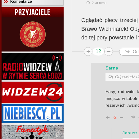
Komentarze
2 lat temu
PRZYJACIELE
Oglądać plecy trzecie
Brawo Wichniarek! Oby
do tej pory powstanie i
12
Od
Sarna
Odpowiedź 
Easy, rodowite 
miejsce w tabeli 
rezerw ich „wzmo
-2
Janusz