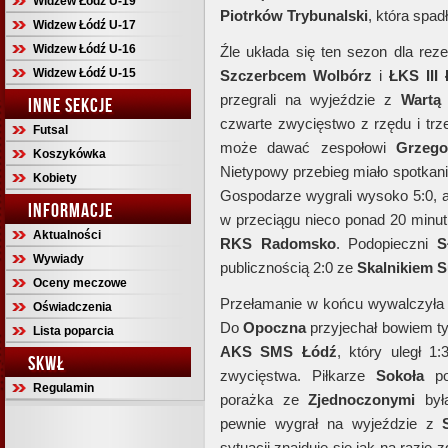
Widzew Łódź U-19
Piotrków
Trybunalski
, która spad
Widzew Łódź U-17
Widzew Łódź U-16
Źle układa się ten sezon dla re
Widzew Łódź U-15
Szczerbcem
Wolbórz
i
ŁKS III
przegrali na wyjeździe z
Wartą
INNE SEKCJE
czwarte zwycięstwo z rzędu i trz
Futsal
może dawać zespołowi
Grzego
Koszykówka
Nietypowy przebieg miało spotkan
Kobiety
Gospodarze wygrali wysoko 5:0, al
INFORMACJE
w przeciągu nieco ponad 20 minu
Aktualności
RKS
Radomsko
. Podopieczni
S
Wywiady
publicznością 2:0 ze
Skalnikiem
S
Oceny meczowe
Przełamanie w końcu wywalczył
Oświadczenia
Do
Opoczna
przyjechał bowiem t
Lista poparcia
AKS SMS
Łódź
, który uległ 1
SKWŁ
zwycięstwa. Piłkarze
Sokoła
pok
Regulamin
porażka ze
Zjednoczonymi
była
pewnie wygrał na wyjeździe z
sytuacji znajduje się jak na razie z