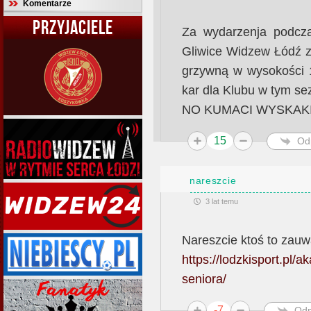
Komentarze
PRZYJACIELE
Za wydarzenja podcz
Gliwice Widzew Łódź z
grzywną w wysokości 1
kar dla Klubu w tym sez
NO KUMACI WYSKAKI
15
Od
nareszcie
3 lat temu
Nareszcie ktoś to zauwa
https://lodzkisport.pl/
seniora/
-7
Odp