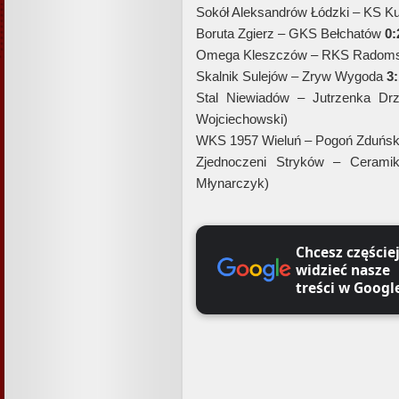
Sokół Aleksandrów Łódzki – KS K
Boruta Zgierz – GKS Bełchatów
0:
Omega Kleszczów – RKS Radom
Skalnik Sulejów – Zryw Wygoda
3:
Stal Niewiadów – Jutrzenka D
Wojciechowski)
WKS 1957 Wieluń – Pogoń Zduńs
Zjednoczeni Stryków – Ceram
Młynarczyk)
Chcesz częście
widzieć nasze
treści w Googl