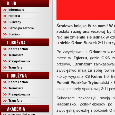
KLUB
Informacje
Historia
Sukcesy
Środowa kolejka IV za nami! W te
Sezon po sezonie
została rozegrana wczoraj byl
Stadion
Nic nie zmieniło się jednak w c
I DRUŻYNA
u siebie Orkan Buczek 2:1 i utrz
Kadra i sztab
Po zwycięstwie z
Orkanem
widz
Terminarz
mecz w
Zgierzu
, gdzie
GKS
zm
Przygotowania
przerwy,
„Brunatni”
zainkasowali
Transfery
zwycięstwo mają za sobą równie
II DRUŻYNA
którzy wygrali z
KS
Kutno
1:0. Be
Kadra i sztab
Polonii
Piotrków
Trybunalski
z
Terminarz
ekipą ze strefy spadkowej 3:1 i pow
Przygotowania
Sukcesem zakończyli swoją
Transfery
Radomsko
. Żółto-niebiescy po 
AKADEMIA
zwycięską ścieżkę i pokonali
Om