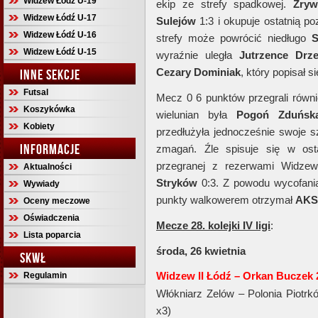
Widzew Łódź U-19
ekip ze strefy spadkowej.
Zry
Widzew Łódź U-17
Sulejów
1:3 i okupuje ostatnią po
Widzew Łódź U-16
strefy może powrócić niedługo
S
Widzew Łódź U-15
wyraźnie uległa
Jutrzence
Drz
Cezary
Dominiak
, który popisał si
INNE SEKCJE
Futsal
Mecz 0 6 punktów przegrali równi
Koszykówka
wielunian była
Pogoń
Zduńsk
Kobiety
przedłużyła jednocześnie swoje 
INFORMACJE
zmagań. Źle spisuje się w ost
przegranej z rezerwami Widze
Aktualności
Stryków
0:3. Z powodu wycofania
Wywiady
punkty walkowerem otrzymał
AKS
Oceny meczowe
Oświadczenia
Mecze 28. kolejki IV ligi
:
Lista poparcia
środa, 26 kwietnia
SKWŁ
Widzew II Łódź – Orkan Buczek 2
Regulamin
Włókniarz Zelów – Polonia Piotrk
x3)