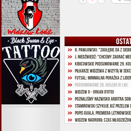
OSTA
J. Niedźwiedź: "Chcemy zagrać m
Kibicowskie podsumowanie 29. ko
Piłkarze Widzewa z wizytą w sekcj
Futsal: Minimalna porażka z lide
Podsumowanie 28. kolejki IV ligi
Widzew II - Orkan (foto)
Poznaliśmy nazwisko arbitra sob
Stamirowski szykuje już przelew
Popis Guala, premiera Letniowski
Widzew nadrobił czas młodzież