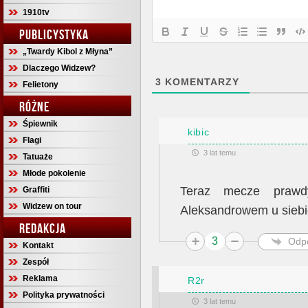
1910tv
PUBLICYSTYKA
„Twardy Kibol z Młyna”
Dlaczego Widzew?
3
KOMENTARZY
Felietony
RÓŻNE
Śpiewnik
kibic
Flagi
3 lat temu
Tatuaże
Młode pokolenie
Teraz mecze praw
Graffiti
Widzew on tour
Aleksandrowem u sieb
REDAKCJA
3
Odp
Kontakt
Zespół
Reklama
R2r
Polityka prywatności
3 lat temu