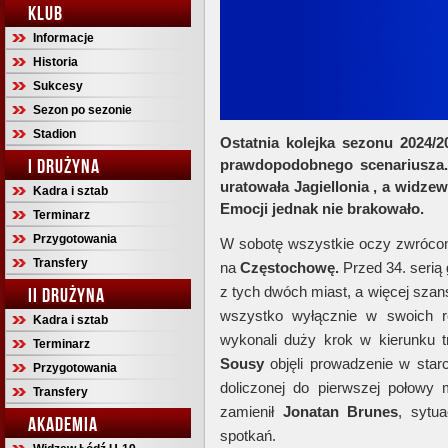
KLUB
Informacje
Historia
Sukcesy
Sezon po sezonie
Stadion
Ostatnia kolejka sezonu 2024/2
I DRUŻYNA
prawdopodobnego scenariusza. 
uratowała Jagiellonia , a widzew
Kadra i sztab
Emocji jednak nie brakowało.
Terminarz
Przygotowania
W sobotę wszystkie oczy zwróco
Transfery
na
Częstochowę.
Przed 34. serią g
z tych dwóch miast, a więcej szan
II DRUŻYNA
wszystko wyłącznie w swoich rę
Kadra i sztab
wykonali duży krok w kierunku t
Terminarz
Sousy
objęli prowadzenie w star
Przygotowania
doliczonej do pierwszej połowy 
Transfery
zamienił
Jonatan Brunes
, sytu
AKADEMIA
spotkań.