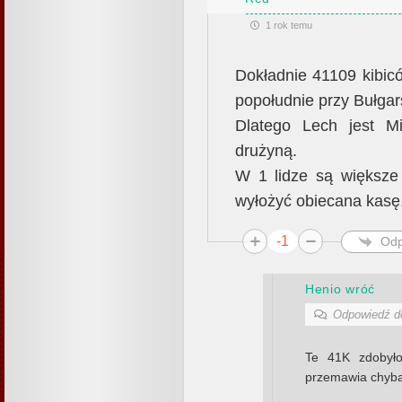
1 rok temu
Dokładnie 41109 kibic
popołudnie przy Bułgars
Dlatego Lech jest M
drużyną.
W 1 lidze są większe 
wyłożyć obiecana kasę
-1
Odp
Henio wróć
Odpowiedź 
Te 41K zdobyło
przemawia chyb