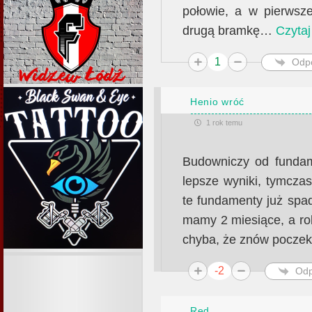
połowie, a w pierwsze
drugą bramkę
…
Czytaj
1
Odp
Henio wróć
1 rok temu
Budowniczy od fundam
lepsze wyniki, tymcza
te fundamenty już spad
mamy 2 miesiące, a rob
chyba, że znów poczek
-2
Odp
Red