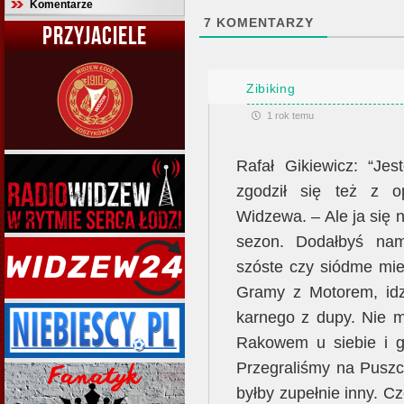
Komentarze
7
KOMENTARZY
PRZYJACIELE
Zibiking
1 rok temu
Rafał Gikiewicz: “Je
zgodził się też z o
Widzewa. – Ale ja się n
sezon. Dodałbyś nam
szóste czy siódme mie
Gramy z Motorem, idz
karnego z dupy. Nie m
Rakowem u siebie i go
Przegraliśmy na Puszc
byłby zupełnie inny. C