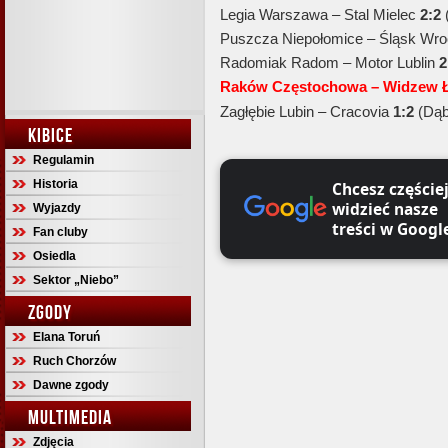
Legia Warszawa – Stal Mielec
2:2
(
Puszcza Niepołomice – Śląsk Wr
Radomiak Radom – Motor Lublin
2
Raków Częstochowa – Widzew Łó
Zagłębie Lubin – Cracovia
1:2
(Dąb
KIBICE
Regulamin
Historia
Chcesz częście
widzieć nasze
Wyjazdy
treści w Googl
Fan cluby
Osiedla
Sektor „Niebo”
ZGODY
Elana Toruń
Ruch Chorzów
Dawne zgody
MULTIMEDIA
Zdjęcia