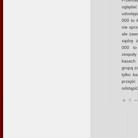
Przemaw
ogląda
udostępn
000 to 
nie sprz
ale zaws
sądzę ż
000 to 
zespoł
kasach
grupą zo
tylko k
przejść
odstąpić
0