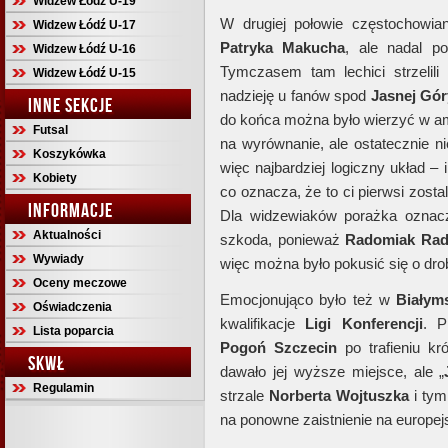
Widzew Łódź U-19
W drugiej połowie częstochowia
Widzew Łódź U-17
Patryka Makucha
, ale nadal p
Widzew Łódź U-16
Tymczasem tam lechici strzelili
Widzew Łódź U-15
nadzieję u fanów spod
Jasnej Gór
INNE SEKCJE
do końca można było wierzyć w amb
Futsal
na wyrównanie, ale ostatecznie ni
Koszykówka
więc najbardziej logiczny układ – 
Kobiety
co oznacza, że to ci pierwsi zosta
INFORMACJE
Dla widzewiaków porażka oznacz
Aktualności
szkoda, ponieważ
Radomiak Ra
Wywiady
więc można było pokusić się o dro
Oceny meczowe
Emocjonująco było też w
Białym
Oświadczenia
kwalifikacje
Ligi Konferencji
. P
Lista poparcia
Pogoń Szczecin
po trafieniu kr
SKWŁ
dawało jej wyższe miejsce, ale „
Regulamin
strzale
Norberta Wojtuszka
i tym
na ponowne zaistnienie na europejs