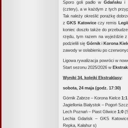
Sporo goli padło w
Gdańsku
i
(cztery), a w każdym z tych prz
Tak należy określić porażkę dobrze
z
GKS Katowice
czy remis
Legii
koniec doszło także do przebudz
rzędu, tym razem na wyjeździe 
podzielili się
Górnik
i
Korona Kiel
zawody w osłabieniu po czerwonyc
Ligowa rywalizacja powróci w nowe
Start sezonu 2025/2026 w
Ekstrak
Wyniki 34. kolejki Ekstraklasy
:
sobota, 24 maja (godz. 17:30)
Górnik Zabrze – Korona Kielce
1:1
Jagiellonia Białystok – Pogoń Szc
Lech Poznań – Piast Gliwice
1:0
(S
Lechia Gdańsk – GKS Katowi
Repka, Kałahur s)