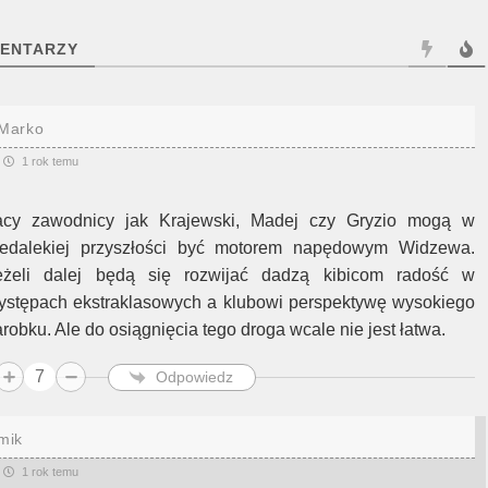
ENTARZY
Marko
1 rok temu
acy zawodnicy jak Krajewski, Madej czy Gryzio mogą w
iedalekiej przyszłości być motorem napędowym Widzewa.
eżeli dalej będą się rozwijać dadzą kibicom radość w
ystępach ekstraklasowych a klubowi perspektywę wysokiego
arobku. Ale do osiągnięcia tego droga wcale nie jest łatwa.
7
Odpowiedz
mik
1 rok temu