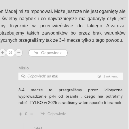
en Madej mi zaimponował. Może jeszcze nie jest ogarnięty ale
o świetny narybek i co najważniejsze ma gabaryty czyli jest
ilny fizycznie w przeciwieństwie do takiego Alvareza.
otrzebujemy takich zawodników bo przez brak warunków
izycznych przegraliśmy tak ze 3-4 mecze tylko z tego powodu.
3
Odpowiedz
Misio
Odpowiedź do
mik
1 rok temu
3-4 mecze to przegraliśmy przez idiotyczne
wyprowadzanie piłki od bramki , czego nie potrafimy
robić. TYLKO w 2025 straciliśmy w ten sposób 5 bramek
0
Odpowiedz
Stef