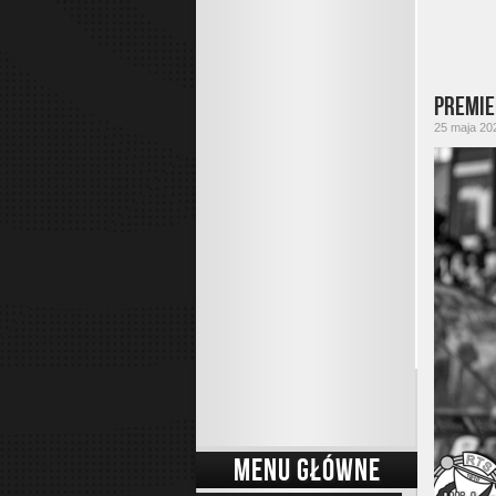
Premie
25 maja 202
MENU GŁÓWNE