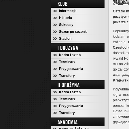
KLUB
Informacje
Ostatni m
pozytywn
Historia
piłkarze 
Sukcesy
Popularny
Sezon po sezonie
łodzian, 
Stadion
trafienia
I DRUŻYNA
Częstoch
dośrodko
Kadra i sztab
rywali! P
Terminarz
mu na zdo
Przygotowania
go zalicz
więc jadą
Transfery
Krajewski
II DRUŻYNA
Indywidua
Kadra i sztab
się w mec
Terminarz
pierwszy
pomocnik
Przygotowania
Dotąd 19-
Transfery
zimowego
AKADEMIA
grywając 