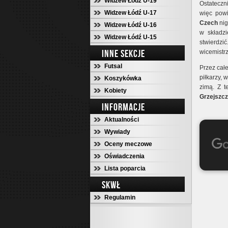
Widzew Łódź U-19
Ostateczn
Widzew Łódź U-17
więc powi
Czech
nig
Widzew Łódź U-16
w składz
Widzew Łódź U-15
stwierdz
INNE SEKCJE
wicemistr
Futsal
Przez całe
piłkarzy, 
Koszykówka
zimą. Z t
Kobiety
Grzejszc
INFORMACJE
Aktualności
Wywiady
Oceny meczowe
Oświadczenia
Lista poparcia
SKWŁ
Regulamin