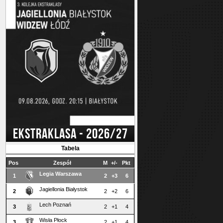
EKSTRAKLASA - 2026/27
Tabela
Pos
Zespół
M
+/-
Pkt
Legia Warszawa
1
2
+3
6
Jagiellonia Białystok
2
2
+2
6
Lech Poznań
3
2
+1
4
Wisła Płock
3
2
+1
4