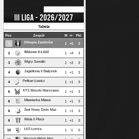
III LIGA - 2026/2027
Tabela
Pos
Zespół
M
+/-
Pkt
Olimpia Zambrów
1
1
+5
3
Widzew II Łódź
2
1
+4
3
Wigry Suwałki
3
1
+2
3
Jagiellonia II Białystok
4
1
+1
3
Pelikan Łowicz
4
1
+1
3
KTS Weszło Warszawa
6
1
+1
3
Mławianka Mława
6
1
+1
3
Świt Nowy Dwór Maz.
6
1
+1
3
Wisła II Płock
6
1
+1
3
ŁKS Łomża
10
1
-1
0
Mazovia Mińsk Maz.