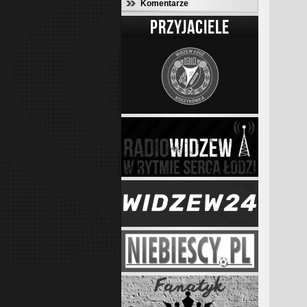
Komentarze
PRZYJACIELE