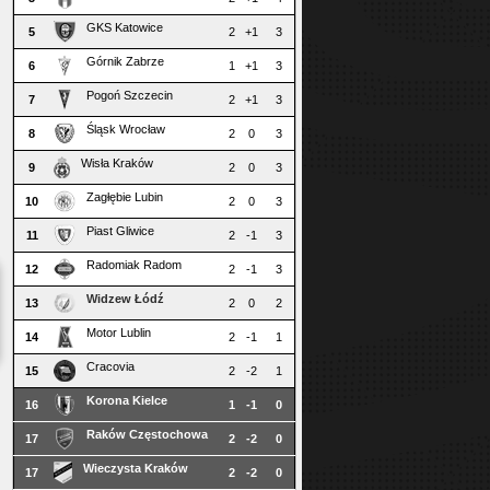
GKS Katowice
5
2
+1
3
Górnik Zabrze
6
1
+1
3
Pogoń Szczecin
7
2
+1
3
Śląsk Wrocław
8
2
0
3
Wisła Kraków
9
2
0
3
Zagłębie Lubin
10
2
0
3
Piast Gliwice
11
2
-1
3
Radomiak Radom
12
2
-1
3
Widzew Łódź
13
2
0
2
Motor Lublin
14
2
-1
1
Cracovia
15
2
-2
1
Korona Kielce
16
1
-1
0
Raków Częstochowa
17
2
-2
0
Wieczysta Kraków
17
2
-2
0