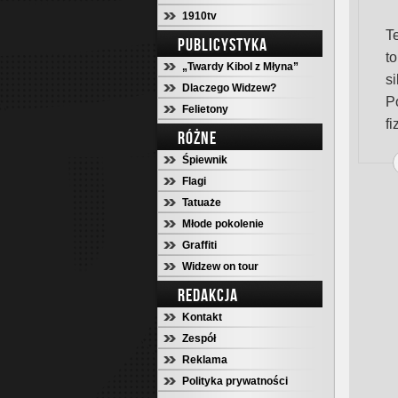
1910tv
T
PUBLICYSTYKA
t
„Twardy Kibol z Młyna”
s
Dlaczego Widzew?
P
Felietony
f
RÓŻNE
Śpiewnik
Flagi
Tatuaże
Młode pokolenie
Graffiti
Widzew on tour
REDAKCJA
Kontakt
Zespół
Reklama
Polityka prywatności