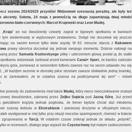
ecz sezonu 2024/2025 przyniósł Widzewowi szesnastą porażkę, ale były też
e akcenty. Sobotę, 24 maja z pewnością na długo zapamiętają dwaj młodzi
czerwono-biało-czerwonych: Marcel Krajewski oraz Leon Madej.
 „
Kraju
” po raz dwudziesty czwarty zagrał w ligowym spotkaniu w barwach
w tym siedemnasty w wyjściowym zestawieniu. Dotąd nie doczekał się jeszcze
, mając na swoim koncie tylko dwie asysty. W 83. minucie starcia z
Rakowem
owa
prawy obrońca doczekał się jednak swojego momentu. Dobrze nabiegł na
waną przez
Samuela Kozlovskyego
piłkę i uderzeniem głową posłał ją do siatki
o spotkaniu widzewiak żartował przed kamerami
Canal+ Sport
, że bardzo zależało
byciu gola, ponieważ w seniorskim futbolu zawsze raz na sezon udawało mu się
yć.
„W każdym sezonie w dorosłej piłce strzelam zawsze dokładnie jedną bramkę,
c tu żartowałem, że to ostatnia szansa na podtrzymanie tej serii”
– mówił
.
lne powody do zadowolenia miał także
Madej,
który nieco nieoczekiwanie znalazł
zowej dwudziestce, zabranej przez
Zeljko Sopicia
pod
Jasną Górę
. Już przed
m gwizdkiem krążyła jednak pogłoska, że trener będzie chciał dać młodemu
owi szansę debiutu w
Ekstraklasie
i pierwszej drużynie w oficjalnym meczu.
latek występował w niej tylko przy okazji meczów sparingowych, również w trakcie
 zgrupowania w
Turcji.
W ostatnim czasie zniknął jednak ze składu „jedynki”,
tylko w rezerwach, dlatego jego wyjazd do
Częstochowy
był małym zaskoczeniem.