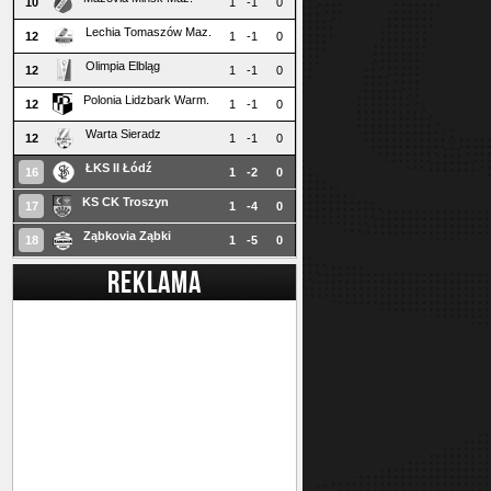
10
1
-1
0
Lechia Tomaszów Maz.
12
1
-1
0
Olimpia Elbląg
12
1
-1
0
Polonia Lidzbark Warm.
12
1
-1
0
Warta Sieradz
12
1
-1
0
ŁKS II Łódź
16
1
-2
0
KS CK Troszyn
17
1
-4
0
Ząbkovia Ząbki
18
1
-5
0
REKLAMA