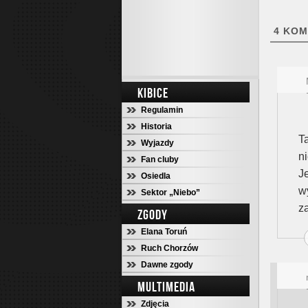
4
KOM
KIBICE
Regulamin
Historia
T
Wyjazdy
n
Fan cluby
J
Osiedla
w
Sektor „Niebo”
z
ZGODY
Elana Toruń
Ruch Chorzów
Dawne zgody
MULTIMEDIA
Zdjęcia