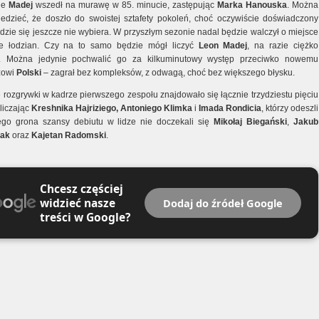
ie
Madej
wszedł na murawę w 85. minucie, zastępując
Marka Hanouska
. Można
edzieć, że doszło do swoistej sztafety pokoleń, choć oczywiście doświadczony
dzie się jeszcze nie wybiera. W przyszłym sezonie nadal będzie walczył o miejsce
ie łodzian. Czy na to samo będzie mógł liczyć
Leon Madej
, na razie ciężko
ić. Można jedynie pochwalić go za kilkuminutowy występ przeciwko nowemu
zowi
Polski
– zagrał bez kompleksów, z odwagą, choć bez większego błysku.
 rozgrywki w kadrze pierwszego zespołu znajdowało się łącznie trzydziestu pięciu
wliczając
Kreshnika Hajriziego, Antoniego Klimka
i
Imada Rondicia
, którzy odeszli
ego grona szansy debiutu w lidze nie doczekali się
Mikołaj Biegański
,
Jakub
zak
oraz
Kajetan Radomski
.
Chcesz częściej
widzieć nasze
Dodaj do źródeł Google
treści w Google?