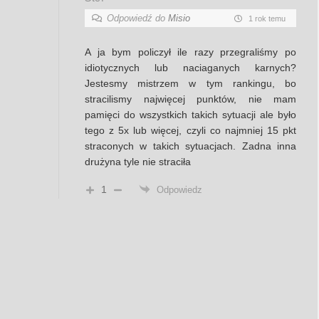
Odpowiedź do
Misio
1 rok temu
A ja bym policzył ile razy przegraliśmy po
idiotycznych lub naciaganych karnych?
Jestesmy mistrzem w tym rankingu, bo
stracilismy najwięcej punktów, nie mam
pamięci do wszystkich takich sytuacji ale było
tego z 5x lub więcej, czyli co najmniej 15 pkt
straconych w takich sytuacjach. Zadna inna
drużyna tyle nie straciła
1
Odpowiedz