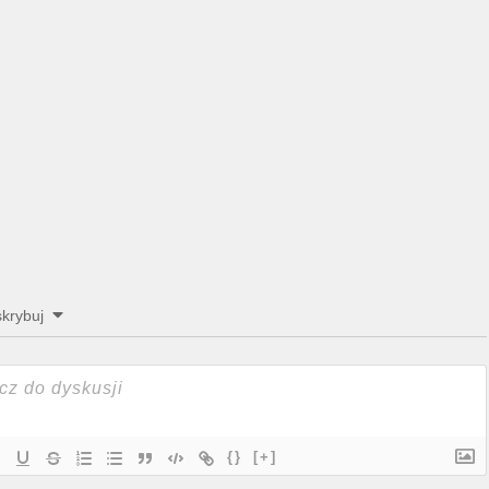
krybuj
{}
[+]