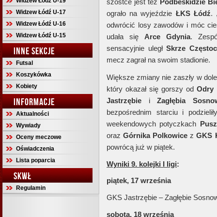
Widzew Łódź U-19
szóstce jest też
Podbeskidzie Bie
Widzew Łódź U-17
ograło na wyjeździe
ŁKS Łódź
.
Widzew Łódź U-16
odwrócić losy zawodów i móc cie
Widzew Łódź U-15
udała się
Arce Gdynia
. Zesp
sensacyjnie uległ
Skrze Często
INNE SEKCJE
mecz zagrał na swoim stadionie.
Futsal
Koszykówka
Większe zmiany nie zaszły w dole 
Kobiety
który okazał się gorszy od
Odry
INFORMACJE
Jastrzębie
i
Zagłębia Sosno
bezpośrednim starciu i podziel
Aktualności
weekendowych potyczkach
Pusz
Wywiady
oraz
Górnika Polkowice
z
GKS 
Oceny meczowe
powrócą już w piątek.
Oświadczenia
Lista poparcia
Wyniki 9. kolejki I ligi
:
SKWŁ
piątek, 17 września
Regulamin
GKS Jastrzębie – Zagłębie Sosno
sobota, 18 września