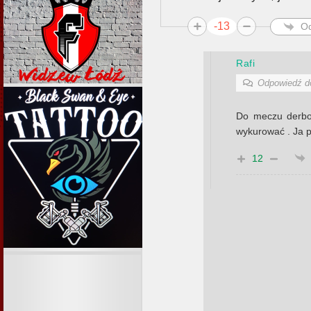
-13
O
Rafi
Odpowiedź 
Do meczu derbo
wykurować . Ja 
12