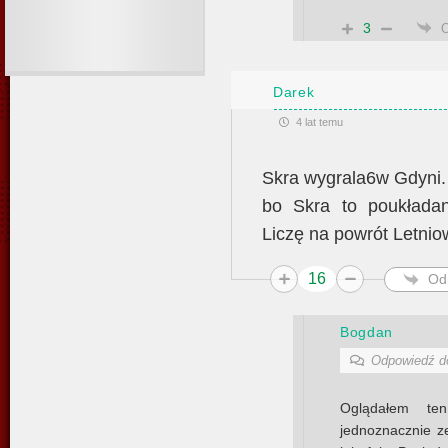
3
Darek
4 lat temu
Skra wygrala6w Gdyni.
bo Skra to poukłada
Liczę na powrót Letnio
16
Od
Bogdan
Odpowiedź 
Oglądałem te
jednoznacznie z