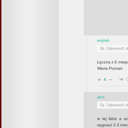
wojtek
Odpowiedź 
Łęczna z 6 miej
Warta Poznań
4
jaro
Odpowiedź 
w tej lidze a s
wygrasz 2-3 mecz