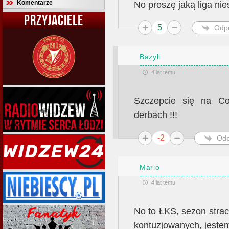
Komentarze
No proszę jaką liga ni
PRZYJACIELE
5
Odp
Bazyli
4 lat temu
Szczepcie się na Co
derbach !!!
-2
Odp
Mario
4 lat temu
No to ŁKS, sezon stra
kontuzjowanych, jeste