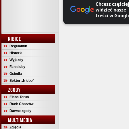
Chcesz częście
widzieć nasze
treści w Googl
KIBICE
Regulamin
Historia
Wyjazdy
Fan cluby
Osiedla
Sektor „Niebo”
ZGODY
Elana Toruń
Ruch Chorzów
Dawne zgody
MULTIMEDIA
Zdjęcia