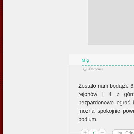
Mig
4 lat temu
Zostalo nam bodajże 8 
rejonów i 4 z górn
bezpardonowo ograć i
mozna spokojnie powa
podium.
7
Odp