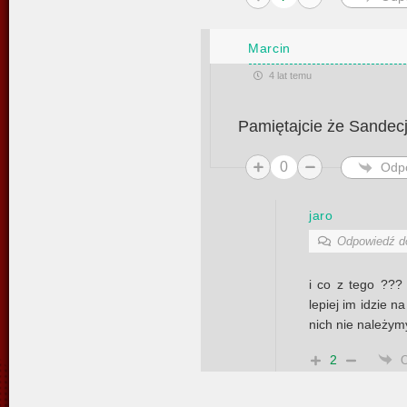
Marcin
4 lat temu
Pamiętajcie że Sandecj
0
Odp
jaro
Odpowiedź 
i co z tego ???
lepiej im idzie n
nich nie należymy
2