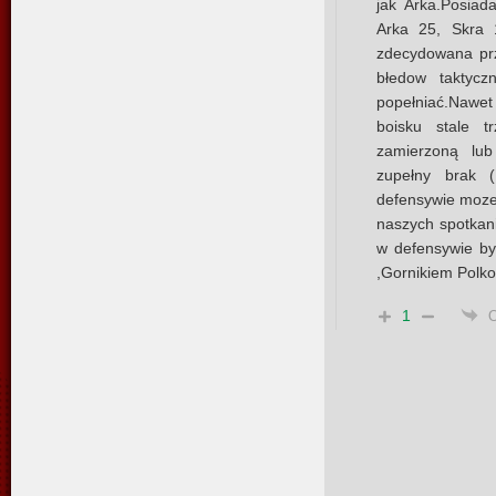
jak Arka.Posiad
Arka 25, Skra 
zdecydowana prz
błedow taktycz
popełniać.Nawe
boisku stale t
zamierzoną lub
zupełny brak (
defensywie moze
naszych spotkan
w defensywie b
,Gornikiem Polk
1