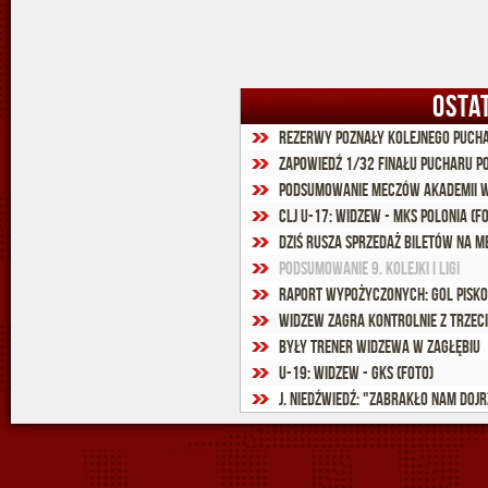
OSTA
Rezerwy poznały kolejnego puc
Zapowiedź 1/32 finału Pucharu Po
Podsumowanie meczów Akademii W
CLJ U-17: Widzew - MKS Polonia (f
Dziś rusza sprzedaż biletów na m
Podsumowanie 9. kolejki I ligi
Raport wypożyczonych: Gol Piskor
Widzew zagra kontrolnie z trze
Były trener Widzewa w Zagłębiu
U-19: Widzew - GKS (foto)
J. Niedźwiedź: "Zabrakło nam doj