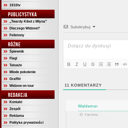
1910tv
PUBLICYSTYKA
„Twardy Kibol z Młyna”
Subskrybuj
Dlaczego Widzew?
Felietony
RÓŻNE
Śpiewnik
Flagi
Tatuaże
Młode pokolenie
Graffiti
11
KOMENTARZY
Widzew on tour
REDAKCJA
Kontakt
Waldemar
Zespół
4 lat temu
Reklama
Polityka prywatności