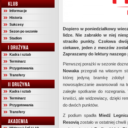
KLUB
Informacje
Historia
Sukcesy
Dopiero w poniedziałkowy wieczó
Sezon po sezonie
lidze. Nie zabrakło w niej nie
Stadion
straciło punkty. Czołowa dwó
I DRUŻYNA
ciekawe, jeden z meczów zosta
Zapraszamy do lektury naszego
Kadra i sztab
Terminarz
Pierwszej porażki w sezonie dozn
Przygotowania
Nowaka
przegrali na własnym s
Transfery
której jedyną bramkę zdoby
II DRUŻYNA
nowosądeczanie awansowali na tr
zaległe spotkanie do rozegrania. 
Kadra i sztab
krwiści, ale widzewiacy, dzięki r
Terminarz
do dwóch punktów.
Przygotowania
Transfery
Z podium spadła
Miedź Legnic
AKADEMIA
Resovią
zostało w ostatniej chwi