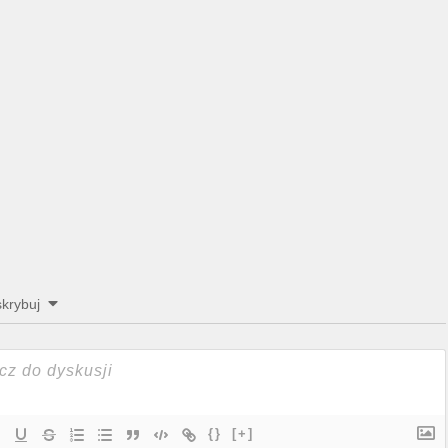
krybuj
{}
[+]