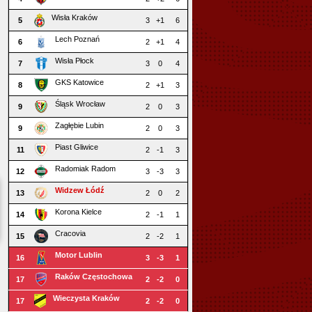
Wisła Kraków
5
3
+1
6
Lech Poznań
6
2
+1
4
Wisła Płock
7
3
0
4
GKS Katowice
8
2
+1
3
Śląsk Wrocław
9
2
0
3
Zagłębie Lubin
9
2
0
3
Piast Gliwice
11
2
-1
3
Radomiak Radom
12
3
-3
3
Widzew Łódź
13
2
0
2
Korona Kielce
14
2
-1
1
Cracovia
15
2
-2
1
Motor Lublin
16
3
-3
1
Raków Częstochowa
17
2
-2
0
Wieczysta Kraków
17
2
-2
0