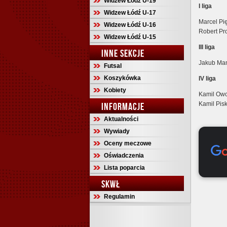
Widzew Łódź U-19
I liga
Widzew Łódź U-17
Marcel Pi
Widzew Łódź U-16
Robert Pr
Widzew Łódź U-15
III liga
INNE SEKCJE
Jakub Mam
Futsal
Koszykówka
IV liga
Kobiety
Kamil Owc
Kamil Pisk
INFORMACJE
Aktualności
Wywiady
Oceny meczowe
Oświadczenia
Lista poparcia
SKWŁ
Regulamin