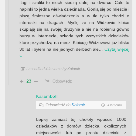
flagi i szaliki to niech siedzą dalej na dworcu. Cale te
napinki to jedna wielka dziecinada. Gonią się po mieście i
piszą śmieszne oświadczenia a w tle tylko chodzi o
interesiki na dragach. Myślę że na Widzewie kibice
skupiają się na swojej drużynie a nie na robieniu gówno
burzy w internecie, szkoda tych wszystkich dzieciaków
które przychodzą na mecz. Kibicuję Widzewowi już blisko
30 lat i byłem na nie jednych derbach ale
…
Czytaj więcej
»
Last edited 4 lat temu by Kołomir
23
Odpowiedz
Karamboll
Odpowiedź do
Kołomir
4 lat temu
Lepiej zamiast tej chołoty wpuścić 1000
dzieciaków z domów dziecka, okolicznych
miejscowości lub po prostu dzieciaki z