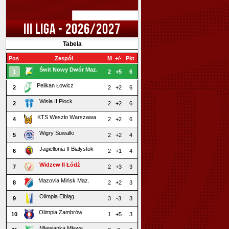
III LIGA - 2026/2027
Tabela
Pos
Zespół
M
+/-
Pkt
Świt Nowy Dwór Maz.
1
2
+5
6
Pelikan Łowicz
2
2
+2
6
Wisła II Płock
2
2
+2
6
KTS Weszło Warszawa
4
2
+2
6
Wigry Suwałki
5
2
+2
4
Jagiellonia II Białystok
6
2
+1
4
Widzew II Łódź
7
2
+3
3
Mazovia Mińsk Maz.
8
2
+2
3
Olimpia Elbląg
9
3
-3
3
Olimpia Zambrów
10
1
+5
3
Mławianka Mława