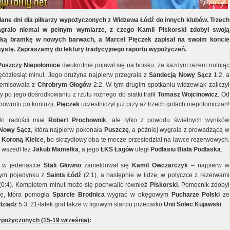
dane dni dla piłkarzy wypożyczonych z Widzewa Łódź do innych klubów. Trzech
agrało niemal w pełnym wymiarze, z czego Kamil Piskorski zdobył swoją
cką bramkę w nowych barwach, a Marcel Pięczek zapisał na swoim koncie
systę. Zapraszamy do lektury tradycyjnego raportu wypożyczeń.
Puszczy Niepołomice
dwukrotnie pojawił się na boisku, za każdym razem notując
ęćdziesiąt minut. Jego drużyna najpierw przegrała z
Sandecją Nowy Sącz
1:2, a
remisowała z
Chrobrym Głogów
2:2. W tym drugim spotkaniu widzewiak zaliczył
y po jego dośrodkowaniu z rzutu rożnego do siatki trafił
Tomasz Wojcinowicz
. Od
owrotu po kontuzji,
Pięczek
uczestniczył już przy aż trzech golach niepołomiczan!
o radości miał
Robert Prochownik
, ale tylko z powodu świetnych wyników
 Nowy Sącz
, która najpierw pokonała
Puszczę
, a później wygrała z prowadzącą w
i
Koroną Kielce
, bo skrzydłowy oba te mecze przesiedział na ławce rezerwowych.
e wszedł też
Jakub Mamełka
, a jego
ŁKS Łagów
uległ
Podlasiu Biała Podlaska
.
 w jedenastce
Stali Głowno
zameldował się
Kamil Owczarczyk
– najpierw w
ym pojedynku z
Saints Łódź
(2:1), a następnie w lidze, w potyczce z rezerwami
(0:4). Kompletem minut może się pochwalić również
Piskorski
. Pomocnik zdobył
kę, która pomogła
Sparcie Brodnica
wygrać w okęgowym
Pucharze Polski
ze
dziądz
5:3. 21-latek grał także w ligowym starciu przeciwko
Unii Solec Kujawski
.
pożyczonych (15-19 września)
: