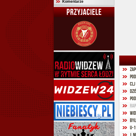
Komentarze
PRZYJACIELE
Zap
Pod
CLJ
Dzi
Pod
Rap
Wid
Był
U-1
J. 