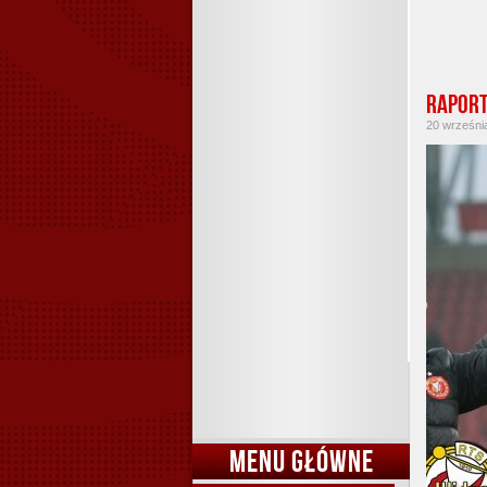
Raport
20 września
MENU GŁÓWNE