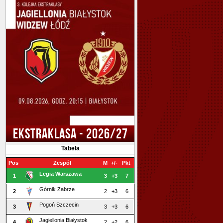
EKSTRAKLASA - 2026/27
Tabela
Pos
Zespół
M
+/-
Pkt
Legia Warszawa
1
3
+3
7
Górnik Zabrze
2
2
+3
6
Pogoń Szczecin
3
3
+3
6
Jagiellonia Białystok
4
2
+2
6