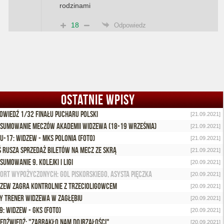
rodzinami
18
Odpowiedz
OSTATNIE WPISY
owiedź 1/32 finału Pucharu Polski
[21.09.2021]
sumowanie meczów Akademii Widzewa (18-19 września)
[21.09.2021]
 U-17: Widzew - MKS Polonia (foto)
[21.09.2021]
ś rusza sprzedaż biletów na mecz ze Skrą
[21.09.2021]
sumowanie 9. kolejki I ligi
[20.09.2021]
ort wypożyczonych: Gol Piskorskiego, asysta Pięczka
[20.09.2021]
zew zagra kontrolnie z trzecioligowcem
[20.09.2021]
y trener Widzewa w Zagłębiu
[20.09.2021]
9: Widzew - GKS (foto)
[20.09.2021]
Niedźwiedź: "Zabrakło nam dojrzałości"
[20.09.2021]