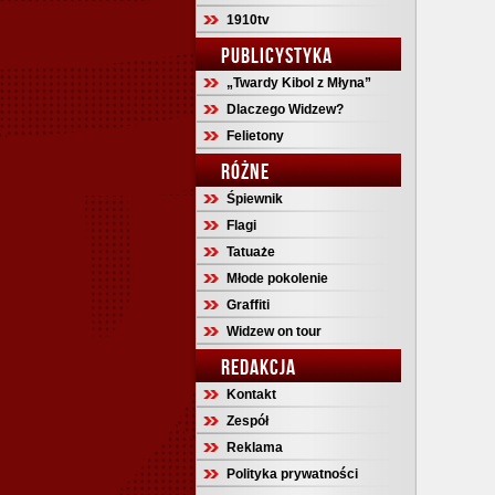
1910tv
PUBLICYSTYKA
„Twardy Kibol z Młyna”
Dlaczego Widzew?
Felietony
RÓŻNE
Śpiewnik
Flagi
Tatuaże
Młode pokolenie
Graffiti
Widzew on tour
REDAKCJA
Kontakt
Zespół
Reklama
Polityka prywatności