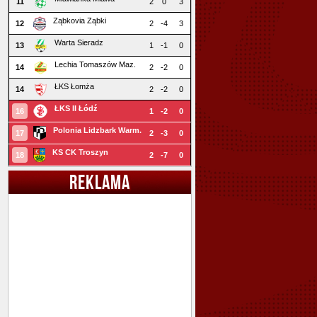
11
2
0
3
Ząbkovia Ząbki
12
2
-4
3
Warta Sieradz
13
1
-1
0
Lechia Tomaszów Maz.
14
2
-2
0
ŁKS Łomża
14
2
-2
0
ŁKS II Łódź
16
1
-2
0
Polonia Lidzbark Warm.
17
2
-3
0
KS CK Troszyn
18
2
-7
0
REKLAMA