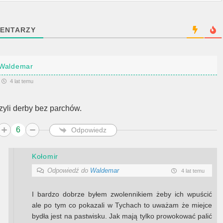
ENTARZY
Waldemar
4 lat temu
zyli derby bez parchów.
6
Odpowiedz
Kołomir
Odpowiedź do
Waldemar
4 lat temu
I bardzo dobrze byłem zwolennikiem żeby ich wpuścić
ale po tym co pokazali w Tychach to uważam że miejce
bydła jest na pastwisku. Jak mają tylko prowokować palić