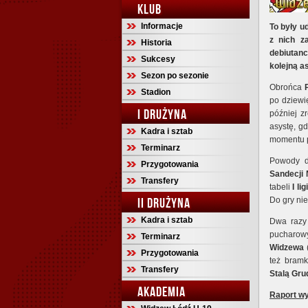
KLUB
Informacje
To były u
z nich z
Historia
debiutan
Sukcesy
kolejną a
Sezon po sezonie
Obrońca
Stadion
po dziewi
I DRUŻYNA
później z
asystę, gd
Kadra i sztab
momentu p
Terminarz
Powody d
Przygotowania
Sandecji
Transfery
tabeli
I lig
II DRUŻYNA
Do gry ni
Kadra i sztab
Dwa razy
pucharow
Terminarz
Widzewa
Przygotowania
też bram
Transfery
Stalą Gru
AKADEMIA
Raport wy