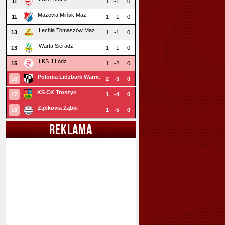
11
1
-1
0
Mazovia Mińsk Maz.
11
1
-1
0
Lechia Tomaszów Maz.
13
1
-1
0
Warta Sieradz
13
1
-1
0
ŁKS II Łódź
15
1
-2
0
Polonia Lidzbark Warm.
16
2
-3
0
KS CK Troszyn
17
1
-4
0
Ząbkovia Ząbki
18
1
-5
0
REKLAMA