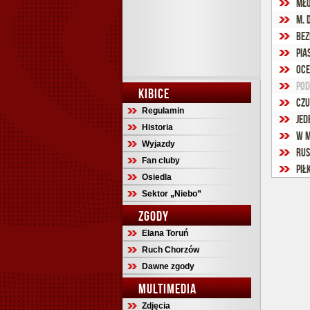
Mło
Bez
Pia
Oce
Pod
KIBICE
Czu
Regulamin
Jed
Historia
W M
Wyjazdy
Rus
Fan cluby
Pił
Osiedla
Sektor „Niebo”
ZGODY
Elana Toruń
Ruch Chorzów
Dawne zgody
MULTIMEDIA
Zdjęcia