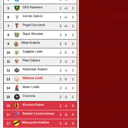
GKS Katowice
5
2
+1
3
Górnik Zabrze
6
1
+1
3
Pogoń Szczecin
7
2
+1
3
Śląsk Wrocław
8
2
0
3
Wisła Kraków
9
2
0
3
Zagłębie Lubin
10
2
0
3
Piast Gliwice
11
2
-1
3
Radomiak Radom
12
2
-1
3
Widzew Łódź
13
2
0
2
Motor Lublin
14
2
-1
1
Cracovia
15
2
-2
1
Korona Kielce
16
1
-1
0
Raków Częstochowa
17
2
-2
0
Wieczysta Kraków
17
2
-2
0