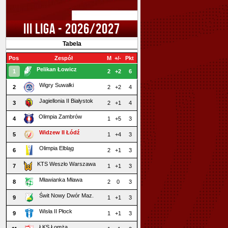
III LIGA - 2026/2027
Tabela
Pos
Zespół
M
+/-
Pkt
Pelikan Łowicz
1
2
+2
6
Wigry Suwałki
2
2
+2
4
Jagiellonia II Białystok
3
2
+1
4
Olimpia Zambrów
4
1
+5
3
Widzew II Łódź
5
1
+4
3
Olimpia Elbląg
6
2
+1
3
KTS Weszło Warszawa
7
1
+1
3
Mławianka Mława
8
2
0
3
Świt Nowy Dwór Maz.
9
1
+1
3
Wisła II Płock
9
1
+1
3
ŁKS Łomża