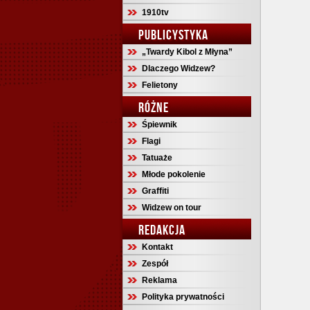
1910tv
PUBLICYSTYKA
„Twardy Kibol z Młyna”
Dlaczego Widzew?
Felietony
RÓŻNE
Śpiewnik
Flagi
Tatuaże
Młode pokolenie
Graffiti
Widzew on tour
REDAKCJA
Kontakt
Zespół
Reklama
Polityka prywatności