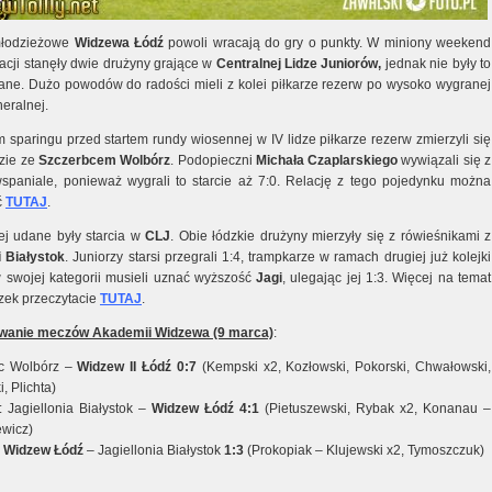
młodzieżowe
Widzewa
Łódź
powoli wracają do gry o punkty. W miniony weekend
zacji stanęły dwie drużyny grające w
Centralnej
Lidze Juniorów,
jednak nie były to
dane. Dużo powodów do radości mieli z kolei piłkarze rezerw po wysoko wygranej
eralnej.
 sparingu przed startem rundy wiosennej w IV lidze piłkarze rezerw zmierzyli się
zie ze
Szczerbcem
Wolbórz
. Podopieczni
Michała Czaplarskiego
wywiązali się z
spaniale, ponieważ wygrali to starcie aż 7:0. Relację z tego pojedynku można
ć
TUTAJ
.
j udane były starcia w
CLJ
. Obie łódzkie drużyny mierzyły się z rówieśnikami z
i
Białystok
. Juniorzy starsi przegrali 1:4, trampkarze w ramach drugiej już kolejki
swojej kategorii musieli uznać wyższość
Jagi
, ulegając jej 1:3. Więcej na temat
czek przeczytacie
TUTAJ
.
anie meczów Akademii Widzewa (9 marca)
:
ec Wolbórz –
Widzew
II
Łódź 0:7
(Kempski x2, Kozłowski, Pokorski, Chwałowski,
i, Plichta)
: Jagiellonia Białystok –
Widzew
Łódź
4:1
(Pietuszewski, Rybak x2, Konanau –
ewicz)
:
Widzew
Łódź
– Jagiellonia Białystok
1:3
(Prokopiak – Klujewski x2, Tymoszczuk)