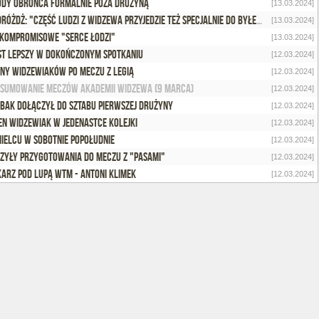
dy obrońca formalnie poza drużyną
[13.03.2024]
M. Dróżdż: "Część ludzi z Widzewa przyjedzie też specjalnie do byłego prezesa"
[13.03.2024]
kompromisowe "Serce Łodzi"
[13.03.2024]
st lepszy w dokończonym spotkaniu
[12.03.2024]
ny widzewiaków po meczu z Legią
[12.03.2024]
sumowanie meczów Akademii Widzewa (9 marca)
[12.03.2024]
bak dołączył do sztabu pierwszej drużyny
[12.03.2024]
en widzewiak w jedenastce kolejki
[12.03.2024]
ielcu w sobotnie popołudnie
[12.03.2024]
zyły przygotowania do meczu z "Pasami"
[12.03.2024]
karz pod lupą WTM - Antoni Klimek
[12.03.2024]