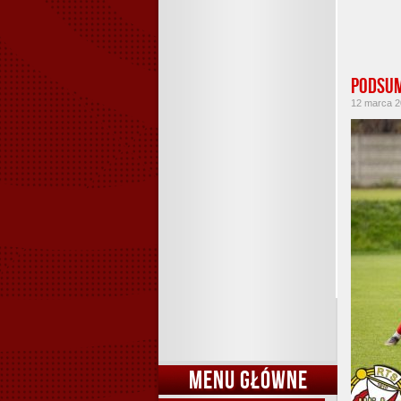
Podsum
12 marca 20
MENU GŁÓWNE