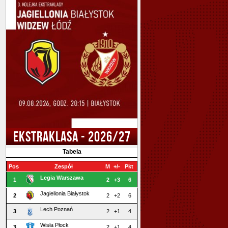
EKSTRAKLASA - 2026/27
Tabela
Pos
Zespół
M
+/-
Pkt
Legia Warszawa
1
2
+3
6
Jagiellonia Białystok
2
2
+2
6
Lech Poznań
3
2
+1
4
Wisła Płock
3
2
+1
4