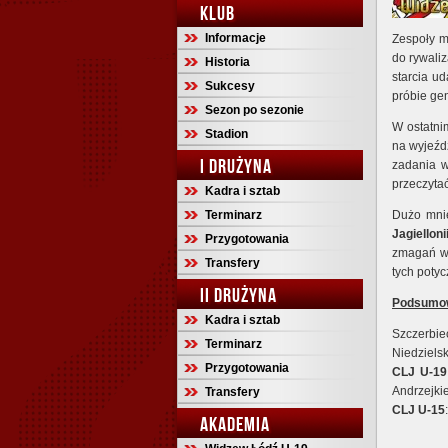
KLUB
Informacje
Zespoły 
do rywali
Historia
starcia u
Sukcesy
próbie gen
Sezon po sezonie
W ostatnim
Stadion
na wyjeźd
I DRUŻYNA
zadania w
przeczyta
Kadra i sztab
Terminarz
Dużo mnie
Jagielloni
Przygotowania
zmagań w 
Transfery
tych poty
II DRUŻYNA
Podsumow
Kadra i sztab
Szczerbi
Terminarz
Niedzielsk
Przygotowania
CLJ U-19
Andrzejki
Transfery
CLJ U-15
AKADEMIA