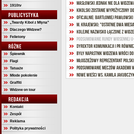
1910tv
Kikolski zostanie wypożyczony d
PUBLICYSTYKA
Oficjalnie: Bartłomiej Pawłowski
„Twardy Kibol z Młyna”
Dlaczego Widzew?
Kolejne nazwisko łączone z Widz
Felietony
Podsumowanie rundy wiosennej U
RÓŻNE
Dyrektor Komunikacji i PR równie
Były napastnik Widzewa wróci do
Śpiewnik
Młodzieżowy reprezentant Polsk
Flagi
Podsumowanie meczów Akademii W
Tatuaże
Nowe wieści ws. Kamila Jakubczy
Młode pokolenie
Graffiti
Widzew on tour
REDAKCJA
Kontakt
Zespół
Reklama
Polityka prywatności