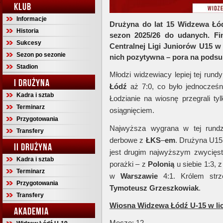
KLUB
Informacje
Drużyna do lat 15 Widzewa Łód
Historia
sezon 2025/26 do udanych. Fin
Sukcesy
Centralnej Ligi Juniorów U15 w
Sezon po sezonie
nich pozytywna – pora na pods
Stadion
Młodzi widzewiacy lepiej tej run
I DRUŻYNA
Łódź
aż 7:0, co było jednocześn
Kadra i sztab
Łodzianie na wiosnę przegrali t
Terminarz
osiągnięciem.
Przygotowania
Najwyższa wygrana w tej rundz
Transfery
derbowe z
ŁKS
–
em
. Drużyna U15
II DRUŻYNA
jest drugim najwyższym zwycięst
Kadra i sztab
porażki – z
Polonią
u siebie 1:3, 
Terminarz
w
Warszawie
4:1. Królem strze
Przygotowania
Tymoteusz
Grzeszkowiak
.
Transfery
Wiosna Widzewa Łódź U-15 w li
AKADEMIA
Mecze: 12