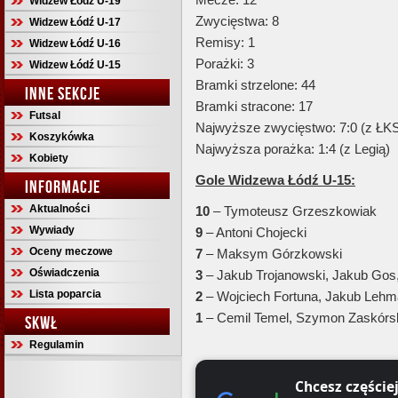
Widzew Łódź U-19
Zwycięstwa: 8
Widzew Łódź U-17
Remisy: 1
Widzew Łódź U-16
Porażki: 3
Widzew Łódź U-15
Bramki strzelone: 44
INNE SEKCJE
Bramki stracone: 17
Futsal
Najwyższe zwycięstwo: 7:0 (z ŁK
Koszykówka
Najwyższa porażka: 1:4 (z Legią)
Kobiety
Gole Widzewa Łódź U-15:
INFORMACJE
Aktualności
10
– Tymoteusz Grzeszkowiak
Wywiady
9
– Antoni Chojecki
Oceny meczowe
7
– Maksym Górzkowski
Oświadczenia
3
– Jakub Trojanowski, Jakub Gos
Lista poparcia
2
– Wojciech Fortuna, Jakub Lehma
1
– Cemil Temel, Szymon Zaskórsk
SKWŁ
Regulamin
Chcesz częście